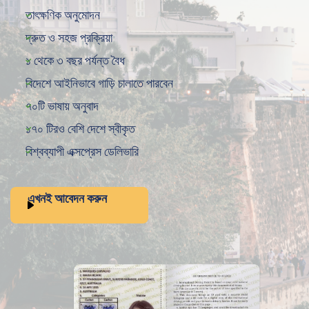
তাৎক্ষণিক অনুমোদন
দ্রুত ও সহজ প্রক্রিয়া
১ থেকে ৩ বছর পর্যন্ত বৈধ
বিদেশে আইনিভাবে গাড়ি চালাতে পারবেন
৭০টি ভাষায় অনুবাদ
১৭০ টিরও বেশি দেশে স্বীকৃত
বিশ্বব্যাপী এক্সপ্রেস ডেলিভারি
এখনই আবেদন করুন