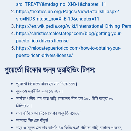
src=TREATY&mtdsg_no=XI-B-1&chapter=11
https://treaties.un.org/Pages/ViewDetailsIII.aspx?
src=IND&mtdsg_no=XI-B-19&chapter=11
https://en.wikipedia.org/wiki/International_Driving_Per
https://christiesrealestatepr.com/blog/getting-your-
puerto-rico-drivers-license
https://relocatepuertorico.com/how-to-obtain-your-
puerto-rican-drivers-license/
পুয়ের্তো রিকোর জন্য ড্রাইভিং টিপস:
পুয়ের্তো রিকোতে যানবাহন ডান দিকে চলে।
ন্যূনতম ড্রাইভিং বয়স ১৬ বছর।
সর্বোচ্চ পানীয় পান করে গাড়ি চালানোর সীমা হল ১০০ মিলি রক্তে ৮০
মিলিগ্রাম।
লাল বাতিতে ডানদিকে ঘোরার অনুমতি রয়েছে।
সবসময় সিট বেল্ট বাঁধুন!
শহর ও স্কুল এলাকায় আপনি ৪০ কিমি/ঘণ্টা গতিতে গাড়ি চালাতে পারবেন,