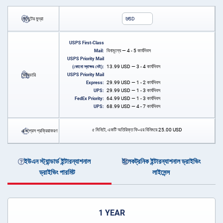
পেমেন্টের মুদ্রা
USD
USPS First-Class
বিনামূল্যে — 4 - 5 কার্যদিবস
Mail:
USPS Priority Mail
13.99
USD
— 3 - 4 কার্যদিবস
(কোনো স্বাক্ষর নেই):
ডেলিভারি
USPS Priority Mail
29.99
USD
— 1 - 2 কার্যদিবস
Express:
29.99
USD
— 1 - 3 কার্যদিবস
UPS:
64.99
USD
— 1 - 3 কার্যদিবস
FedEx Priority:
68.99
USD
— 4 - 7 কার্যদিবস
UPS:
৫ মিনিটে, একটি অতিরিক্ত ফি-এর বিনিময়ে
25.00
USD
এক্সপ্রেস প্রক্রিয়াকরণ
ইউএন স্ট্যান্ডার্ড ইন্টারন্যাশনাল
ইলেকট্রনিক ইন্টারন্যাশনাল ড্রাইভিং
ড্রাইভিং পারমিট
লাইসেন্স
1 YEAR