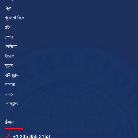
গ্রিস
পুয়ের্তো রিকো
মাল্টা
স্পেন
মেক্সিকো
ইতালি
ফ্রান্স
থাইল্যান্ড
কানাডা
ভারত
পোল্যান্ড
ঠিকানা
+1 205 855 3153