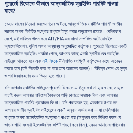
পুয়ের্তো রিকোতে কীভাবে আন্তর্জাতিক ড্রাইভিং পারমিট পাওয়া
যাবে?
১৯৬৮ সালের ভিয়েনা কনভেনশনের অধীনে, আন্তর্জাতিক ড্রাইভিং পারমিট জাতীয়
সরকার অথবা নির্ধারিত সংস্থার মাধ্যমে ইস্যু করার অনুমোদন রয়েছে। বেশিরভাগ
দেশে, এই দায়িত্ব পালন করে AIT/FIA-এর সাথে সম্পর্কিত অটোমোবাইল
অ্যাসোসিয়েশন, পুলিশ অথবা অন্যান্য অনুমোদিত কর্তৃপক্ষ। পুয়ের্তো রিকোতে একটি
আন্তর্জাতিক ড্রাইভিং পারমিট পেতে, আপনার কাছে একটি স্থানীয় বৈধ ড্রাইভিং
লাইসেন্স থাকতে হবে এবং
এই লিংকে
উল্লিখিত সংশ্লিষ্ট কর্তৃপক্ষের কাছে আবেদন
করতে হবে (যদি লিংকটি কাজ না করে তবে আমাদের জানান)। বিভিন্ন দেশে এর মূল্য
ও প্রক্রিয়াকরণের সময় ভিন্ন হতে পারে।
যদি আপনার ড্রাইভিং লাইসেন্স পুয়ের্তো রিকোতে-এ ইস্যু করা না হয়ে থাকে, তাহলে
যাচাই করুন আপনার লাইসেন্স বৈধভাবে গাড়ি চালাতে সহায়ক কিনা এবং আপনার
আন্তর্জাতিক পারমিট প্রয়োজন কি না। যদি প্রয়োজন হয়, একমাত্র উপায় হল
আপনার জাতীয় ড্রাইভিং লাইসেন্সের একটি অনুবাদ অর্ডার করা — যা ডেলিভারির
মাধ্যমে অথবা ইলেকট্রনিক সংস্করণে পাওয়া যায় (অনুগ্রহ করে নিশ্চিত করুন যে
ভাড়ার গাড়ি সংস্থা ইলেকট্রনিক কপিটি গ্রহণ করে কিনা), যেমন আমাদের পরিষেবার
মাধ্যমে।