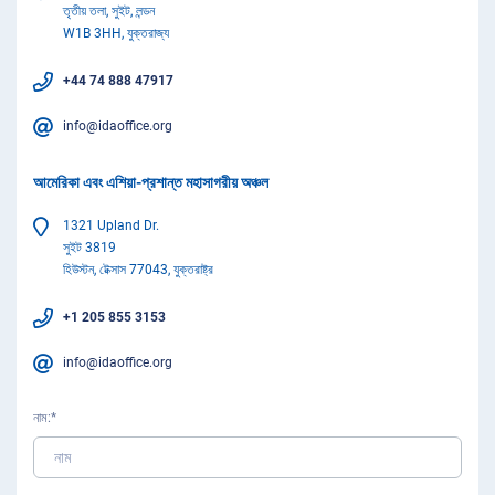
তৃতীয় তলা, সুইট, লন্ডন
W1B 3HH, যুক্তরাজ্য
+44 74 888 47917
info@idaoffice.org
আমেরিকা এবং এশিয়া-প্রশান্ত মহাসাগরীয় অঞ্চল
1321 Upland Dr.
সুইট 3819
হিউস্টন, টেক্সাস 77043, যুক্তরাষ্ট্র
+1 205 855 3153
info@idaoffice.org
নাম