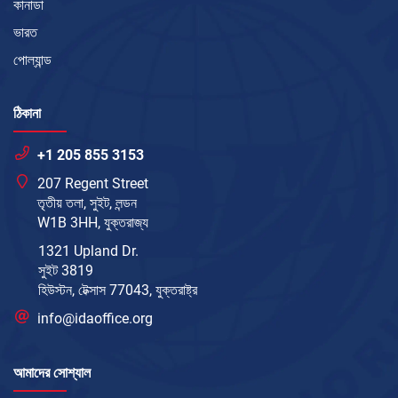
কানাডা
ভারত
পোল্যান্ড
ঠিকানা
+1 205 855 3153
207 Regent Street
তৃতীয় তলা, সুইট, লন্ডন
W1B 3HH, যুক্তরাজ্য
1321 Upland Dr.
সুইট 3819
হিউস্টন, টেক্সাস 77043, যুক্তরাষ্ট্র
info@idaoffice.org
আমাদের সোশ্যাল