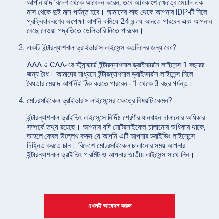
আপনি যদি বিদেশ থেকে আবেদন করেন, তবে অধিকাংশ ক্ষেত্রে মেয়াদ এক
মাস থেকে দুই মাস পর্যন্ত হবে। আমাদের কাছ থেকে আপনার IDP-টি নিলে
প্রক্রিয়াকরণের অপেক্ষা আপনি কমিয়ে 24 ঘন্টায় আনতে পারবেন এবং আপনার
বেছে নেওয়া পদ্ধতিতে ডেলিভারি নিতে পারবেন।
একটি ইন্টারন্যাশনাল ড্রাইভার'স লাইসেন্স কতদিনের জন্য বৈধ?
AAA ও CAA-এর স্ট্যান্ডার্ড ইন্টারন্যাশনাল ড্রাইভার'স লাইসেন্স 1 বছরের
জন্য বৈধ। আমাদের মাধ্যমে ইন্টারন্যাশনাল ড্রাইভার'স লাইসেন্স নিলে
বৈধতার মেয়াদ আপনিই ঠিক করতে পারবেন - 1 থেকে 3 বছর পর্যন্ত।
মোটরসাইকেল ড্রাইভার'স লাইসেন্সের ক্ষেত্রে বিষয়টি কেমন?
ইন্টারন্যাশনাল ড্রাইভিং লাইসেন্সে নির্দিষ্ট শ্রেণীর যানবাহন চালানোর অধিকার
সম্পর্কে তথ্য রয়েছে। আপনার যদি মোটরসাইকেল চালানোর অধিকার থাকে,
তাহলে কেবল উল্লেখ করুন যে আপনি এটি আপনার ড্রাইভিং লাইসেন্সে
চিহ্নিত করতে চান। বিদেশে মোটরসাইকেল চালানোর সময় আপনার
ইন্টারন্যাশনাল ড্রাইভিং পারমিট ও আপনার জাতীয় লাইসেন্স সাথে নিন।
এখনই আবেদন করুন