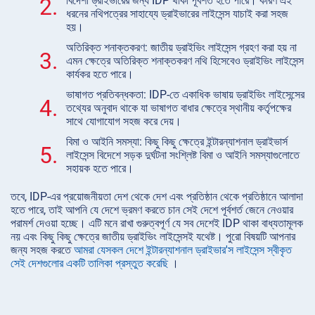
2.
বিদেশী ড্রাইভারের জন্য IDP থাকা পূর্বশর্ত হতে পারে। কারণ এই
ধরনের নথিপত্রের সাহায্যে ড্রাইভারের লাইসেন্স যাচাই করা সহজ
হয়।
অতিরিক্ত শনাক্তকরণ: জাতীয় ড্রাইভিং লাইসেন্স গ্রহণ করা হয় না
3.
এমন ক্ষেত্রে অতিরিক্ত শনাক্তকরণ নথি হিসেবেও ড্রাইভিং লাইসেন্স
কার্যকর হতে পারে।
ভাষাগত প্রতিবন্ধকতা: IDP-তে একাধিক ভাষায় ড্রাইভিং লাইসেন্সের
4.
তথ্যের অনুবাদ থাকে যা ভাষাগত বাধার ক্ষেত্রে স্থানীয় কর্তৃপক্ষের
সাথে যোগাযোগ সহজ করে দেয়।
বিমা ও আইনি সমস্যা: কিছু কিছু ক্ষেত্রে ইন্টারন্যাশনাল ড্রাইভার্স
5.
লাইসেন্স বিদেশে সড়ক দুর্ঘটনা সংশ্লিষ্ট বিমা ও আইনি সমস্যাগুলোতে
সহায়ক হতে পারে।
তবে, IDP-এর প্রয়োজনীয়তা দেশ থেকে দেশ এবং প্রতিষ্ঠান থেকে প্রতিষ্ঠানে আলাদা
হতে পারে, তাই আপনি যে দেশে ভ্রমণ করতে চান সেই দেশে পূর্বশর্ত জেনে নেওয়ার
পরামর্শ দেওয়া হচ্ছে। এটি মনে রাখা গুরুত্বপূর্ণ যে সব দেশেই IDP থাকা বাধ্যতামূলক
নয় এবং কিছু কিছু ক্ষেত্রে জাতীয় ড্রাইভিং লাইসেন্সই যথেষ্ট। পুরো বিষয়টি আপনার
জন্য সহজ করতে
আমরা যেসকল দেশে ইন্টারন্যাশনাল ড্রাইভার'স লাইসেন্স স্বীকৃত
সেই দেশগুলোর একটি তালিকা প্রস্তুত করেছি
।