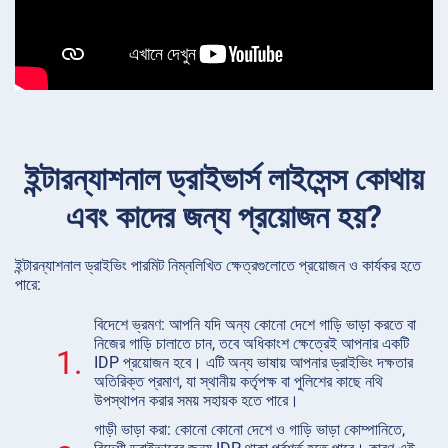
ইন্টারন্যাশনাল ড্রাইভার্স লাইসেন্স কোথায়
এবং কাদের জন্য প্রয়োজন হয়?
ইন্টারন্যাশনাল ড্রাইভিং পারমিট নিম্নলিখিত ক্ষেত্রগুলোতে প্রয়োজন ও কার্যকর হতে
পারে:
বিদেশে ভ্রমণ: আপনি যদি অন্য কোনো দেশে গাড়ি ভাড়া করতে বা
নিজের গাড়ি চালাতে চান, তবে অধিকাংশ ক্ষেত্রেই আপনার একটি
1.
IDP প্রয়োজন হবে। এটি অন্য ভাষায় আপনার ড্রাইভিং দক্ষতার
অতিরিক্ত প্রমাণ, যা স্থানীয় কর্তৃপক্ষ বা পুলিশের কাছে নথি
উপস্থাপন করার সময় সহায়ক হতে পারে।
গাড়ী ভাড়া করা: কোনো কোনো দেশে ও গাড়ি ভাড়া কোম্পানিতে,