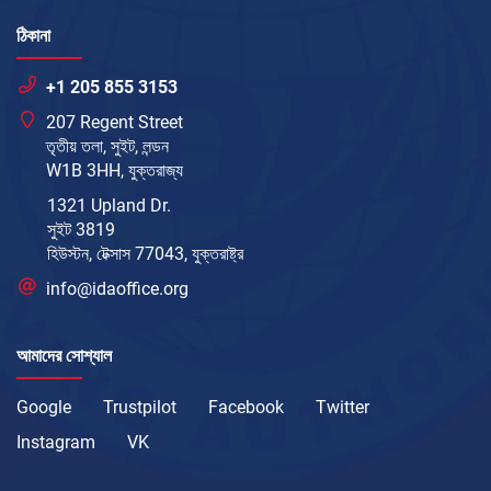
ঠিকানা
+1 205 855 3153
207 Regent Street
তৃতীয় তলা, সুইট, লন্ডন
W1B 3HH, যুক্তরাজ্য
1321 Upland Dr.
সুইট 3819
হিউস্টন, টেক্সাস 77043, যুক্তরাষ্ট্র
info@idaoffice.org
আমাদের সোশ্যাল
Google
Trustpilot
Facebook
Twitter
Instagram
VK