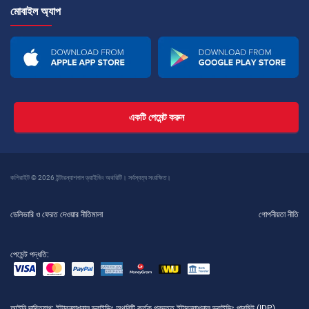
মোবাইল অ্যাপ
একটি পেমেন্ট করুন
কপিরাইট © 2026 ইন্টারন্যাশনাল ড্রাইভিং অথরিটি। সর্বস্বত্ব সংরক্ষিত।
ডেলিভারি ও ফেরত দেওয়ার নীতিমালা
গোপনীয়তা নীতি
পেমেন্ট পদ্ধতি:
আইনি দাবিত্যাগ
: ইন্টারন্যাশনাল ড্রাইভিং অথরিটি কর্তৃক প্রদত্ত ইন্টারন্যাশনাল ড্রাইভিং পারমিট (IDP)