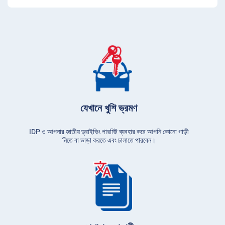
যেখানে খুশি ভ্রমণ
IDP ও আপনার জাতীয় ড্রাইভিং পারমিট ব্যবহার করে আপনি কোনো গাড়ী
নিতে বা ভাড়া করতে এবং চালাতে পারবেন।