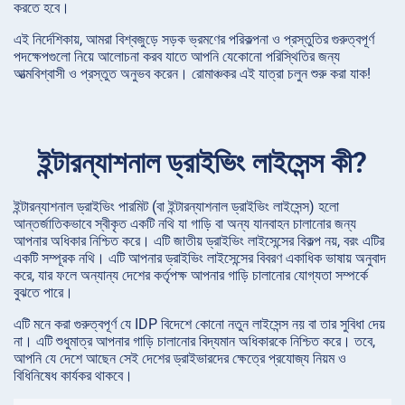
করতে হবে।
এই নির্দেশিকায়, আমরা বিশ্বজুড়ে সড়ক ভ্রমণের পরিকল্পনা ও প্রস্তুতির গুরুত্বপূর্ণ
পদক্ষেপগুলো নিয়ে আলোচনা করব যাতে আপনি যেকোনো পরিস্থিতির জন্য
আত্মবিশ্বাসী ও প্রস্তুত অনুভব করেন। রোমাঞ্চকর এই যাত্রা চলুন শুরু করা যাক!
ইন্টারন্যাশনাল ড্রাইভিং লাইসেন্স কী?
ইন্টারন্যাশনাল ড্রাইভিং পারমিট (বা ইন্টারন্যাশনাল ড্রাইভিং লাইসেন্স) হলো
আন্তর্জাতিকভাবে স্বীকৃত একটি নথি যা গাড়ি বা অন্য যানবাহন চালানোর জন্য
আপনার অধিকার নিশ্চিত করে। এটি জাতীয় ড্রাইভিং লাইসেন্সের বিকল্প নয়, বরং এটির
একটি সম্পূরক নথি। এটি আপনার ড্রাইভিং লাইসেন্সের বিবরণ একাধিক ভাষায় অনুবাদ
করে, যার ফলে অন্যান্য দেশের কর্তৃপক্ষ আপনার গাড়ি চালানোর যোগ্যতা সম্পর্কে
বুঝতে পারে।
এটি মনে করা গুরুত্বপূর্ণ যে IDP বিদেশে কোনো নতুন লাইসেন্স নয় বা তার সুবিধা দেয়
না। এটি শুধুমাত্র আপনার গাড়ি চালানোর বিদ্যমান অধিকারকে নিশ্চিত করে। তবে,
আপনি যে দেশে আছেন সেই দেশের ড্রাইভারদের ক্ষেত্রে প্রযোজ্য নিয়ম ও
বিধিনিষেধ কার্যকর থাকবে।