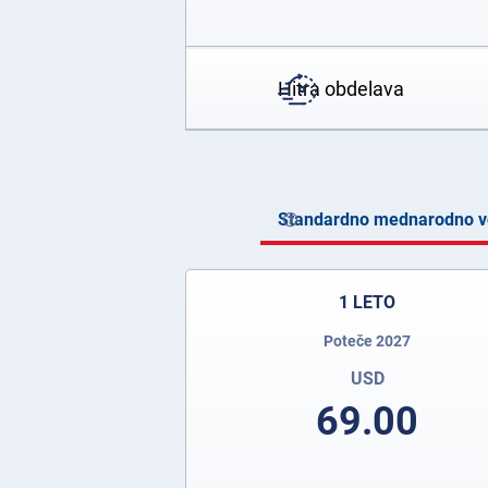
Hitra obdelava
Standardno mednarodno vo
1 LETO
Poteče 2027
USD
69.00