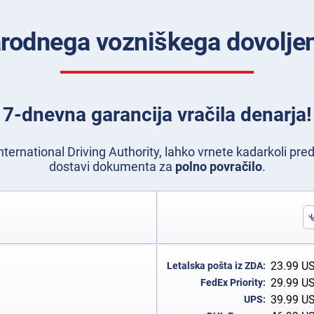
odnega vozniškega dovoljen
7-dnevna garancija vračila denarja!
nternational Driving Authority, lahko vrnete kadarkoli pre
dostavi dokumenta za
polno povračilo
.
23.99
U
Letalska pošta iz ZDA:
29.99
U
FedEx Priority:
39.99
U
UPS: