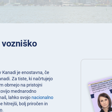
 vozniško
 Kanadi je enostavna, če
nadi. Za tiste, ki načrtujejo
m obrnejo na pristojni
gotovijo mednarodno
imaš, lahko svojo
nacionalno
e hitrejši, bolj priročen in
o.