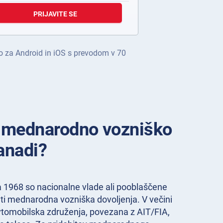
PRIJAVITE SE
jo za Android in iOS s prevodom v 70
i mednarodno vozniško
anadi?
ta 1968 so nacionalne vlade ali pooblaščene
ati mednarodna vozniška dovoljenja. V večini
avtomobilska združenja, povezana z AIT/FIA,