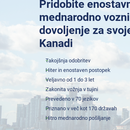
Pridobite enostav
mednarodno vozn
dovoljenje za svoj
Kanadi
Takojšnja odobritev
Hiter in enostaven postopek
Veljavno od 1 do 3 let
Zakonita vožnja v tujini
Prevedeno v 70 jezikov
Priznano v več kot 170 državah
Hitro mednarodno pošiljanje