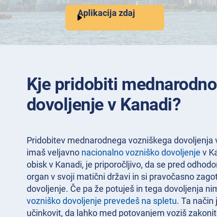
Aplikacija zdaj
Kje pridobiti mednarodno
dovoljenje v Kanadi?
Pridobitev mednarodnega vozniškega dovoljenja v
imaš veljavno
nacionalno vozniško dovoljenje
v Ka
obisk v Kanadi, je priporočljivo, da se pred odhodo
organ v svoji matični državi in si pravočasno za
dovoljenje. Če pa že potuješ in tega dovoljenja n
vozniško dovoljenje prevedeš na spletu
. Ta način j
učinkovit, da lahko med potovanjem voziš zakonit