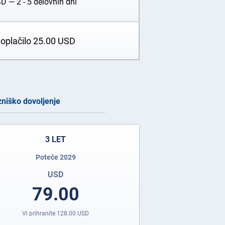
SD
— 2 - 5 delovnih dni
doplačilo
25.00
USD
niško dovoljenje
3 LET
Poteče 2029
USD
79.00
Vi prihranite
128.00
USD