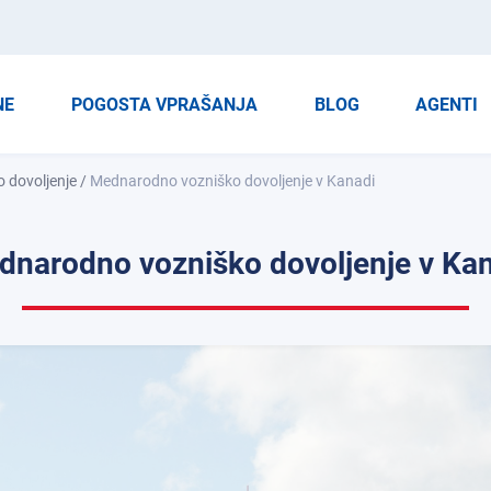
NE
POGOSTA VPRAŠANJA
BLOG
AGENTI
 dovoljenje
/
Mednarodno vozniško dovoljenje v Kanadi
narodno vozniško dovoljenje v Ka