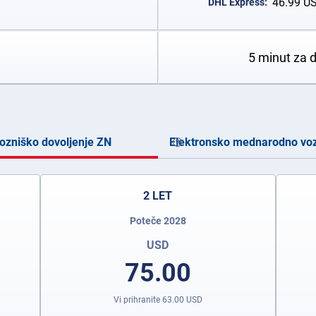
46.99
U
DHL Express:
5 minut za 
zniško dovoljenje ZN
Elektronsko mednarodno voz
2 LET
Poteče 2028
USD
75.00
Vi prihranite
63.00
USD