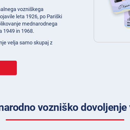
nalnega vozniškega
ojavile leta 1926, po Pariški
blikovanje mednarodnega
ta 1949 in 1968.
je velja samo skupaj z
narodno vozniško dovoljenje 