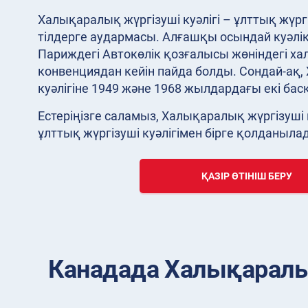
Халықаралық жүргізуші куәлігі – ұлттық жүргі
тілдерге аудармасы. Алғашқы осындай куәлі
Париждегі Автокөлік қозғалысы жөніндегі х
конвенциядан кейін пайда болды. Сондай-ақ,
куәлігіне 1949 және 1968 жылдардағы екі басқ
Естеріңізге саламыз, Халықаралық жүргізуші 
ұлттық жүргізуші куәлігімен бірге қолданыла
ҚАЗІР ӨТІНІШ БЕРУ
Канадада Халықаралық