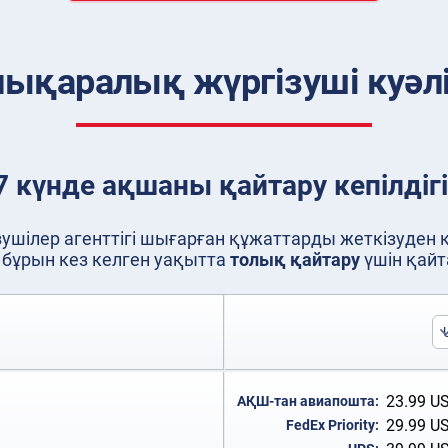
ықаралық жүргізуші куәлі
7 күнде ақшаны қайтару кепілдігі
ушілер агенттігі шығарған құжаттарды жеткізуден ке
 бұрын кез келген уақытта
толық қайтару
үшін қайт
23.99
U
АҚШ-тан авиапошта:
29.99
U
FedEx Priority: