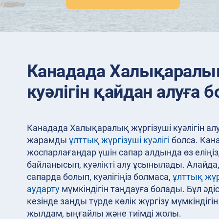
Канадада Халықаралық
куәлігін қайдан алуға 
Канадада Халықаралық жүргізуші куәлігін алу 
жарамды
ұлттық жүргізуші куәлігі
болса. Кан
жоспарлағандар үшін сапар алдында өз еліңізд
байланысып, куәлікті алу ұсынылады. Алайда, 
сапарда болып, куәлігіңіз болмаса,
ұлттық жүр
аударту
мүмкіндігін таңдауға болады. Бұл әді
кезінде заңды түрде көлік жүргізу мүмкіндігі
жылдам, ыңғайлы және тиімді жолы.