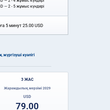
SD
— 2 - 4 жұмыс күндері
SD
— 2 - 5 жұмыс күндері
ға 5 минут
25.00
USD
жүргізуші куәлігі
3 ЖАС
Жарамдылық мерзімі 2029
USD
79.00