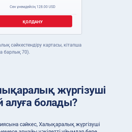
Сен ұнемдейсің
128.00
USD
ҚОЛДАНУ
алық сәйкестендіру картасы, кітапша
а барлық 70).
лықаралық жүргізуші
ай алуға болады?
иясына сәйкес, Халықаралық жүргізуші
 немесе арнайы уәкілетті ұйымдар бере