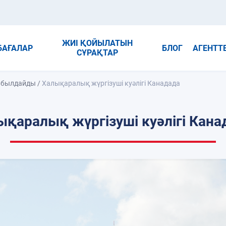
ЖИІ ҚОЙЫЛАТЫН
БАҒАЛАР
БЛОГ
АГЕНТТ
СҰРАҚТАР
қабылдайды
/
Халықаралық жүргізуші куәлігі Канадада
ықаралық жүргізуші куәлігі Кана