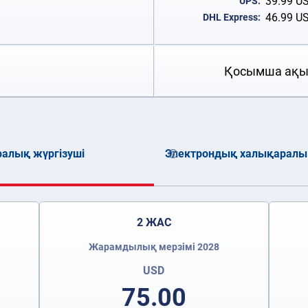
39.99
U
UPS:
46.99
U
DHL Express:
Қосымша ақы
ралық жүргізуші
Электрондық халықаралық 
2 ЖАС
Жарамдылық мерзімі 2028
USD
75.00