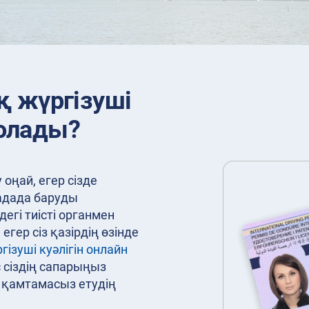
 жүргізуші
болады?
оңай, егер сізде
адада баруды
егі тиісті органмен
егер сіз қазірдің өзінде
гізуші куәлігін онлайн
с сіздің сапарыңыз
н қамтамасыз етудің