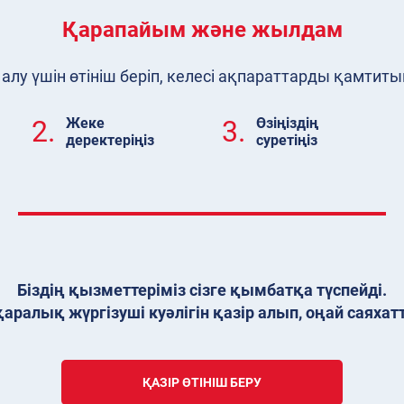
Қарапайым және жылдам
 алу үшін өтініш беріп, келесі ақпараттарды қамт
2.
Жеке
3.
Өзіңіздің
деректеріңіз
суретіңіз
Біздің қызметтеріміз сізге қымбатқа түспейді.
аралық жүргізуші куәлігін қазір алып, оңай саяхат
ҚАЗІР ӨТІНІШ БЕРУ