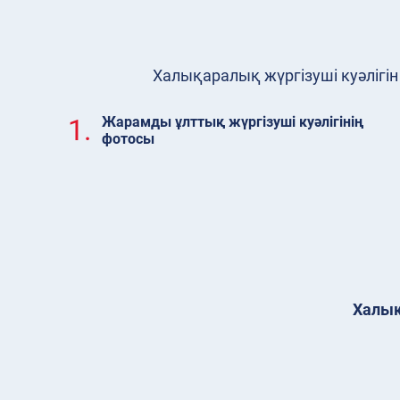
Халықаралық жүргізуші куәлігін
1.
Жарамды ұлттық жүргізуші куәлігінің
фотосы
Халық