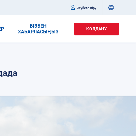
Жүйеге кіру
БІЗБЕН
ЕР
ҚОЛДАНУ
ХАБАРЛАСЫҢЫЗ
дада