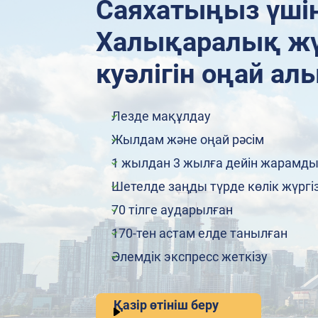
Саяхатыңыз үші
Халықаралық жү
куәлігін оңай а
Лезде мақұлдау
Жылдам және оңай рәсім
1 жылдан 3 жылға дейін жарамд
Шетелде заңды түрде көлік жүргі
70 тілге аударылған
170-тен астам елде танылған
Әлемдік экспресс жеткізу
Қазір өтініш беру