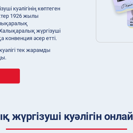
зуші куәлігінің көптеген
ктер 1926 жылы
алықаралық
 Халықаралық жүргізуші
а конвенция әсер етті.
куәлігі тек жарамды
ды.
 жүргізуші куәлігін онлай