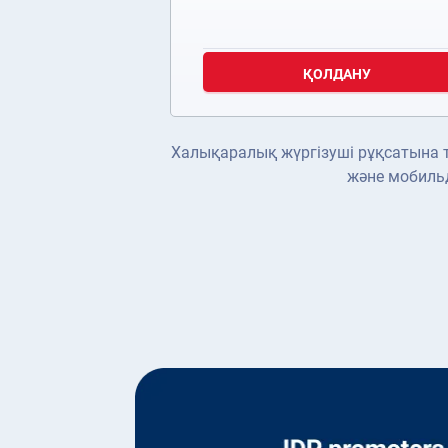
ҚОЛДАНУ
Халықаралық жүргізуші рұқсатына ті
және мобильд