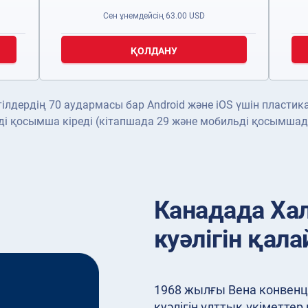
Сен ұнемдейсің
63.00
USD
ҚОЛДАНУ
лдердің 70 аудармасы бар Android және iOS үшін пластик
і қосымша кіреді (кітапшада 29 және мобильді қосымшад
Канадада Ха
куәлігін қал
1968 жылғы Вена конвенц
куәлігін ұлттық үкіметтер