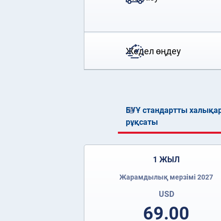
Жедел өңдеу
БҰҰ стандартты халықа
рұқсаты
1 ЖЫЛ
Жарамдылық мерзімі 2027
USD
69.00