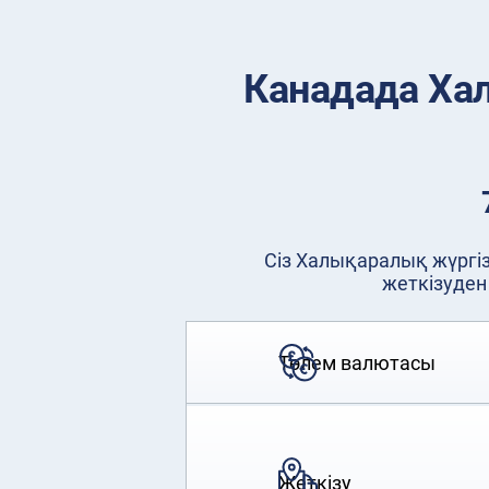
Канадада Хал
Сіз Халықаралық жүргіз
жеткізуден
Төлем валютасы
Жеткізу