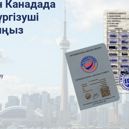
н Канадада
ргізуші
лыңыз
ы
зу