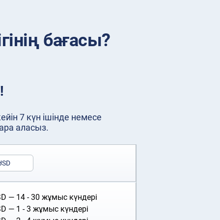
гінің бағасы?
!
йін 7 күн ішінде немесе
ара аласыз.
USD
SD
— 14 - 30 жұмыс күндері
SD
— 1 - 3 жұмыс күндері