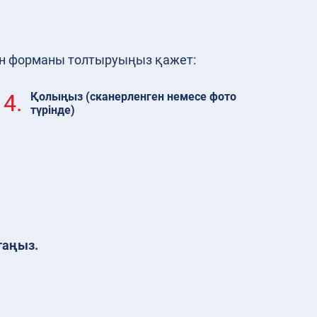
итын форманы толтыруыңыз қажет:
4.
Қолыңыз (сканерленген немесе фото
түрінде)
таңыз.