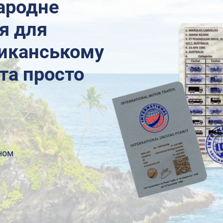
ародне
я для
риканському
та просто
ном