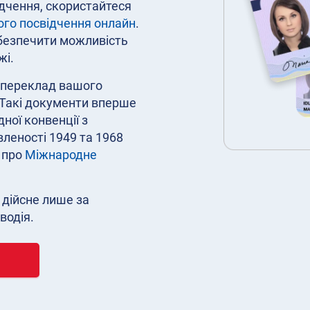
ідчення, скористайтеся
ого посвідчення онлайн
.
абезпечити можливість
жі.
й переклад вашого
 Такі документи вперше
ної конвенції з
леності 1949 та 1968
 про
Міжнародне
 дійсне лише за
водія.