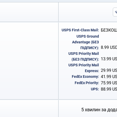
БЕЗКОШТ
USPS First-Class Mail:
USPS Ground
Advantage (БЕЗ
8.99
US
ПІДПИСУ):
USPS Priority Mail
13.99
U
(БЕЗ ПІДПИСУ):
USPS Priority Mail
29.99
U
Express:
41.99
U
FedEx Economy:
75.99
U
FedEx Priority:
88.99
U
UPS:
5 хвилин за дод