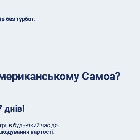
е без турбот.
 Американському Самоа?
 днів!
і, в будь-який час до
шкодування вартості
.