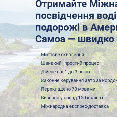
Отримайте Міжн
посвідчення воді
подорожі в Аме
Самоа — швидко 
Миттєве схвалення
Швидкий і простий процес
Дійсне від 1 до 3 років
Законне керування авто за кордо
Перекладено 70 мовами
Визнано у понад 150 країнах
Міжнародна експрес-доставка