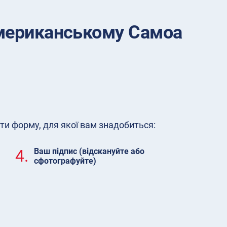
Американському Самоа
ти форму, для якої вам знадобиться:
4.
Ваш підпис (відскануйте або
сфотографуйте)