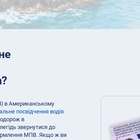
не
а?
В) в Американському
альне посвідчення водія
подорож в
егідь звернутися до
формлення МПВ. Якщо ж ви