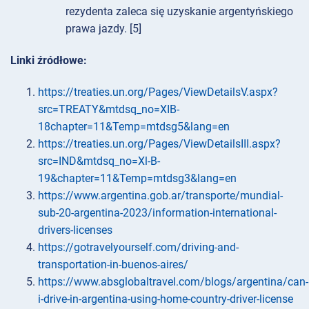
rezydenta zaleca się uzyskanie argentyńskiego
prawa jazdy. [5]
Linki źródłowe:
https://treaties.un.org/Pages/ViewDetailsV.aspx?
src=TREATY&mtdsq_no=XIB-
18chapter=11&Temp=mtdsg5&lang=en
https://treaties.un.org/Pages/ViewDetailsIII.aspx?
src=IND&mtdsq_no=Xl-B-
19&chapter=11&Temp=mtdsg3&lang=en
https://www.argentina.gob.ar/transporte/mundial-
sub-20-argentina-2023/information-international-
drivers-licenses
https://gotravelyourself.com/driving-and-
transportation-in-buenos-aires/
https://www.absglobaltravel.com/blogs/argentina/can-
i-drive-in-argentina-using-home-country-driver-license