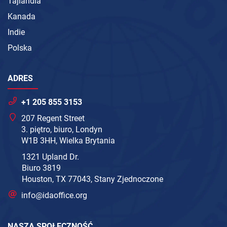
Tajlandia
Kanada
Indie
Polska
ADRES
+1 205 855 3153
207 Regent Street
3. piętro, biuro, Londyn
W1B 3HH, Wielka Brytania
1321 Upland Dr.
Biuro 3819
Houston, TX 77043, Stany Zjednoczone
info@idaoffice.org
NASZA SPOŁECZNOŚĆ