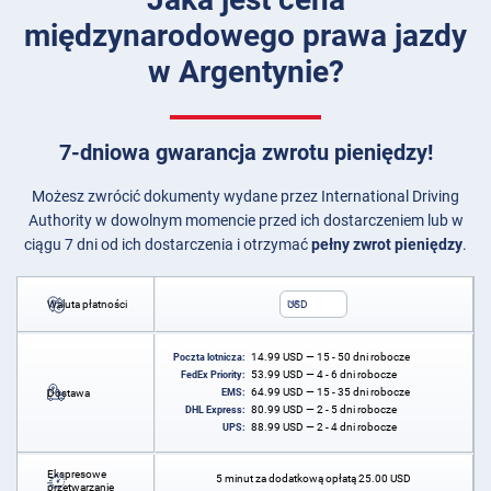
międzynarodowego prawa jazdy
w Argentynie?
7-dniowa gwarancja zwrotu pieniędzy!
Możesz zwrócić dokumenty wydane przez International Driving
Authority w dowolnym momencie przed ich dostarczeniem lub w
ciągu 7 dni od ich dostarczenia i otrzymać
pełny zwrot pieniędzy
.
Waluta płatności
USD
14.99
USD
— 15 - 50 dni robocze
Poczta lotnicza:
53.99
USD
— 4 - 6 dni robocze
FedEx Priority:
64.99
USD
— 15 - 35 dni robocze
Dostawa
EMS:
80.99
USD
— 2 - 5 dni robocze
DHL Express:
88.99
USD
— 2 - 4 dni robocze
UPS:
Ekspresowe
5 minut za dodatkową opłatą
25.00
USD
przetwarzanie