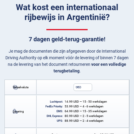
Wat kost een internationaal
rijbewijs in Argentinië?
7 dagen geld-terug-garantie!
Je mag de documenten die zijn afgegeven door de International
Driving Authority op elk moment vóór de levering of binnen 7 dagen
na de levering van het document retourneren
voor een volledige
terugbetaling
.
Betaalvaluta
USD
14.99
USD
— 15 - 50 werkdagen
Luchtpost:
53.99
USD
— 4 - 6 werkdagen
FedEx Priority:
64.99
USD
— 15 - 35 werkdagen
Levering
EMS:
80.99
USD
— 2 - 5 werkdagen
DHL Express:
88.99
USD
— 2 - 4 werkdagen
UPS: