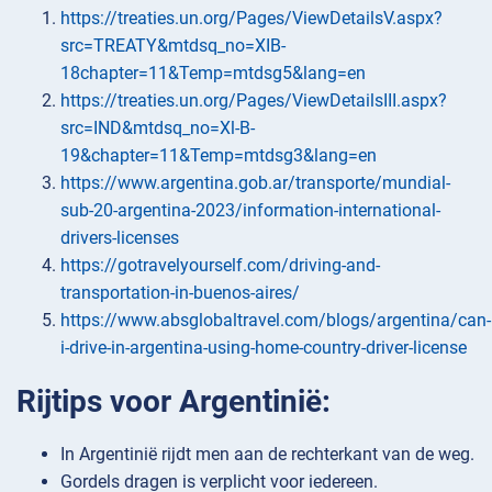
https://treaties.un.org/Pages/ViewDetailsV.aspx?
src=TREATY&mtdsq_no=XIB-
18chapter=11&Temp=mtdsg5&lang=en
https://treaties.un.org/Pages/ViewDetailsIII.aspx?
src=IND&mtdsq_no=Xl-B-
19&chapter=11&Temp=mtdsg3&lang=en
https://www.argentina.gob.ar/transporte/mundial-
sub-20-argentina-2023/information-international-
drivers-licenses
https://gotravelyourself.com/driving-and-
transportation-in-buenos-aires/
https://www.absglobaltravel.com/blogs/argentina/can-
i-drive-in-argentina-using-home-country-driver-license
Rijtips voor Argentinië:
In Argentinië rijdt men aan de rechterkant van de weg.
Gordels dragen is verplicht voor iedereen.