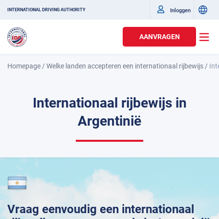
Inloggen
INTERNATIONAL DRIVING AUTHORITY
AANVRAGEN
Homepage
/
Welke landen accepteren een internationaal rijbewijs
/
Int
Internationaal rijbewijs in
Argentinië
Vraag eenvoudig een internationaal