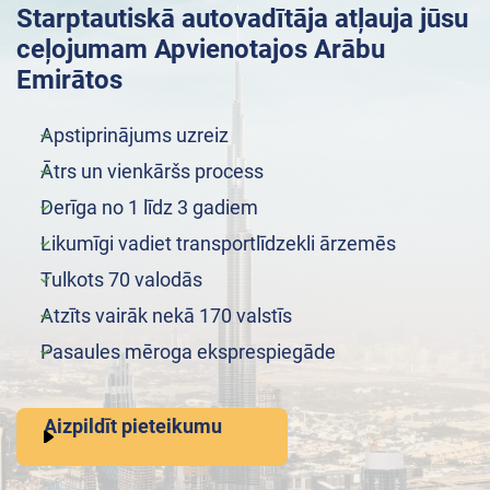
Starptautiskā autovadītāja atļauja jūsu
ceļojumam Apvienotajos Arābu
Emirātos
Apstiprinājums uzreiz
Ātrs un vienkāršs process
Derīga no 1 līdz 3 gadiem
Likumīgi vadiet transportlīdzekli ārzemēs
Tulkots 70 valodās
Atzīts vairāk nekā 170 valstīs
Pasaules mēroga eksprespiegāde
Aizpildīt pieteikumu