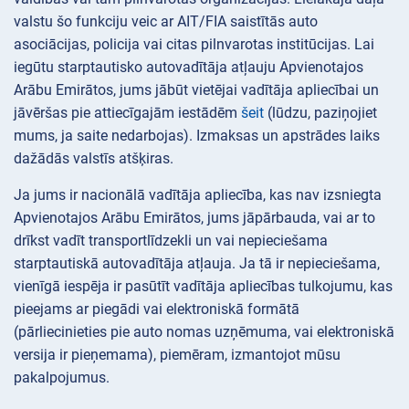
valstu šo funkciju veic ar AIT/FIA saistītās auto
asociācijas, policija vai citas pilnvarotas institūcijas. Lai
iegūtu starptautisko autovadītāja atļauju Apvienotajos
Arābu Emirātos, jums jābūt vietējai vadītāja apliecībai un
jāvēršas pie attiecīgajām iestādēm
šeit
(lūdzu, paziņojiet
mums, ja saite nedarbojas). Izmaksas un apstrādes laiks
dažādās valstīs atšķiras.
Ja jums ir nacionālā vadītāja apliecība, kas nav izsniegta
Apvienotajos Arābu Emirātos, jums jāpārbauda, vai ar to
drīkst vadīt transportlīdzekli un vai nepieciešama
starptautiskā autovadītāja atļauja. Ja tā ir nepieciešama,
vienīgā iespēja ir pasūtīt vadītāja apliecības tulkojumu, kas
pieejams ar piegādi vai elektroniskā formātā
(pārliecinieties pie auto nomas uzņēmuma, vai elektroniskā
versija ir pieņemama), piemēram, izmantojot mūsu
pakalpojumus.