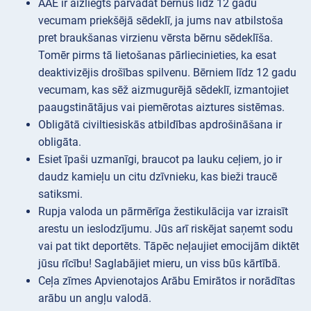
AAE ir aizliegts pārvadāt bērnus līdz 12 gadu
vecumam priekšējā sēdeklī, ja jums nav atbilstoša
pret braukšanas virzienu vērsta bērnu sēdeklīša.
Tomēr pirms tā lietošanas pārliecinieties, ka esat
deaktivizējis drošības spilvenu. Bērniem līdz 12 gadu
vecumam, kas sēž aizmugurējā sēdeklī, izmantojiet
paaugstinātājus vai piemērotas aiztures sistēmas.
Obligātā civiltiesiskās atbildības apdrošināšana ir
obligāta.
Esiet īpaši uzmanīgi, braucot pa lauku ceļiem, jo ir
daudz kamieļu un citu dzīvnieku, kas bieži traucē
satiksmi.
Rupja valoda un pārmērīga žestikulācija var izraisīt
arestu un ieslodzījumu. Jūs arī riskējat saņemt sodu
vai pat tikt deportēts. Tāpēc neļaujiet emocijām diktēt
jūsu rīcību! Saglabājiet mieru, un viss būs kārtībā.
Ceļa zīmes Apvienotajos Arābu Emirātos ir norādītas
arābu un angļu valodā.