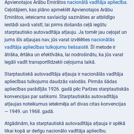
Apvienotajos Arābu Emirātos
nacionālā vadītāja apliecība
.
Ceļotājiem, kas plāno apmeklēt Apvienotajos Arābu
Emirātos, ieteicams savlaicīgi sazināties ar atbildīgo
iestādi savā valstī, lai pirms došanās ceļā iegūtu
starptautisko autovadītāja atļauju. Ja tomēr jau ceļojat un
jums šīs atļaujas nav, jūs varat izvēlēties
nacionālās
vadītāja apliecības tulkojumu tiešsaistē
. Šī metode ir
ātrāka, ērtāka un efektīvāka, lai nodrošinātu, ka jūs varat
legāli vadīt transportlīdzekli ceļojuma laikā.
Starptautiskā autovadītāja atļauja ir nacionālās vadītāja
apliecības tulkojums daudzās valodās. Pirmās šādas
apliecības parādījās 1926. gadā pēc Parīzes starptautiskās
konvencijas par satiksmi. Starptautiskās autovadītāja
atļaujas noteikumus ietekmēja arī divas citas konvencijas
— 1949. un 1968. gadā.
Atgādinām, ka starptautiskā autovadītāja atļauja ir spēkā
tikai kopā ar derīgu nacionālo vadītāja apliecību.