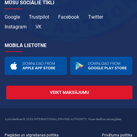
MŪSU SOCIĀLIE TĪKLI
Google
Trustpilot
Facebook
Twitter
Instagram
VK
MOBILĀ LIETOTNE
VEIKT MAKSĀJUMU
Autortiesības © 2026 INTERNATIONAL DRIVING AUTHORITY. Visas tiesības aizsargātas
Piegādes un atgriešanas politika
Privātuma politika