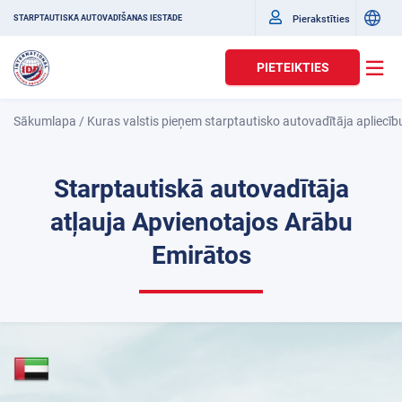
Pierakstīties
STARPTAUTISKĀ AUTOVADĪŠANAS IESTĀDE
PIETEIKTIES
Sākumlapa
/
Kuras valstis pieņem starptautisko autovadītāja apliecīb
Starptautiskā autovadītāja
atļauja Apvienotajos Arābu
Emirātos