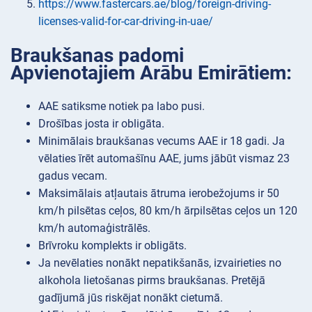
https://www.fastercars.ae/blog/foreign-driving-
licenses-valid-for-car-driving-in-uae/
Braukšanas padomi
Apvienotajiem Arābu Emirātiem:
AAE satiksme notiek pa labo pusi.
Drošības josta ir obligāta.
Minimālais braukšanas vecums AAE ir 18 gadi. Ja
vēlaties īrēt automašīnu AAE, jums jābūt vismaz 23
gadus vecam.
Maksimālais atļautais ātruma ierobežojums ir 50
km/h pilsētas ceļos, 80 km/h ārpilsētas ceļos un 120
km/h automaģistrālēs.
Brīvroku komplekts ir obligāts.
Ja nevēlaties nonākt nepatikšanās, izvairieties no
alkohola lietošanas pirms braukšanas. Pretējā
gadījumā jūs riskējat nonākt cietumā.