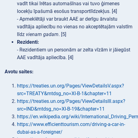
vadīt tikai īrētas automašīnas vai tuvo ģimenes
locekļu īpašumā esošus transportlīdzekļus. [4]
- Apmeklētāji var braukt AAE ar derīgu ārvalstu
vadītāja apliecību no vienas no akceptētajām valstīm
līdz
vienam gadam
. [5]
Rezidenti:
- Rezidentiem un personām ar zelta vīzām ir jāiegūst
AAE vadītāja apliecība. [4]
Avotu saites:
https://treaties.un.org/Pages/ViewDetailsV.aspx?
src=TREATY&mtdsg_no=XI-B-1&chapter=11
https://treaties.un.org/Pages/ViewDetailsIII.aspx?
src=IND&mtdsg_no=XI-B-19&chapter=11
https://en.wikipedia.org/wiki/International_Driving_Per
https://www.efficienttourism.com/driving-a-car-in-
dubai-as-a-foreigner/