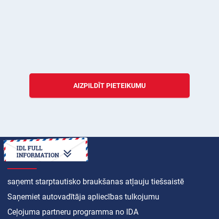
AIZPILDĪT PIETEIKUMU
KĀ
saņemt starptautisko braukšanas atļauju tiešsaistē
Saņemiet autovadītāja apliecības tulkojumu
Ceļojuma partneru programma no IDA