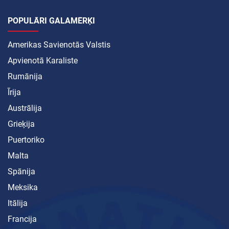
POPULĀRI GALAMĒRĶI
Amerikas Savienotās Valstis
Apvienotā Karaliste
Rumānija
Īrija
Austrālija
Grieķija
Puertoriko
Malta
Spānija
Meksika
Itālija
Francija