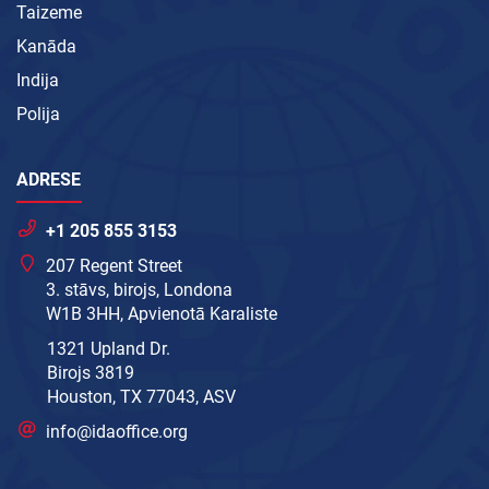
Taizeme
Kanāda
Indija
Polija
ADRESE
+1 205 855 3153
207 Regent Street
3. stāvs, birojs, Londona
W1B 3HH, Apvienotā Karaliste
1321 Upland Dr.
Birojs 3819
Houston, TX 77043, ASV
info@idaoffice.org