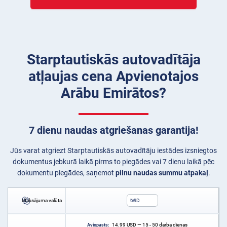
Starptautiskās autovadītāja
atļaujas cena Apvienotajos
Arābu Emirātos?
7 dienu naudas atgriešanas garantija!
Jūs varat atgriezt Starptautiskās autovadītāju iestādes izsniegtos
dokumentus jebkurā laikā pirms to piegādes vai 7 dienu laikā pēc
dokumentu piegādes, saņemot
pilnu naudas summu atpakaļ
.
Maksājuma valūta
USD
14.99
USD
— 15 - 50 darba dienas
Aviopasts: