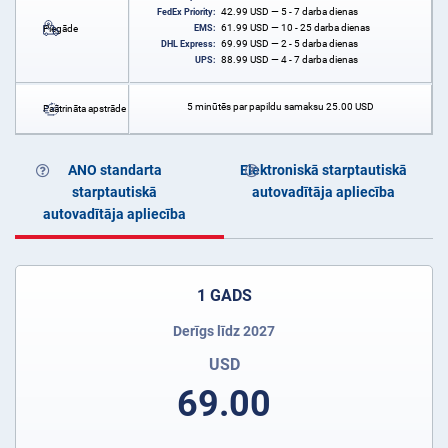
42.99
USD
— 5 - 7 darba dienas
FedEx Priority:
61.99
USD
— 10 - 25 darba dienas
Piegāde
EMS:
69.99
USD
— 2 - 5 darba dienas
DHL Express:
88.99
USD
— 4 - 7 darba dienas
UPS:
5 minūtēs par papildu samaksu
25.00
USD
Paātrināta apstrāde
ANO standarta
Elektroniskā starptautiskā
starptautiskā
autovadītāja apliecība
autovadītāja apliecība
1 GADS
Derīgs līdz 2027
USD
69.00