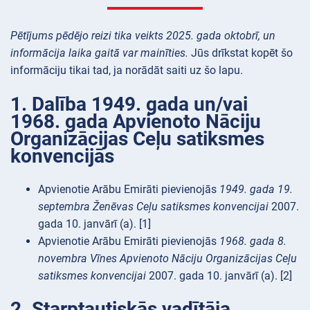
Pētījums pēdējo reizi tika veikts 2025. gada oktobrī, un
informācija laika gaitā var mainīties.
Jūs drīkstat kopēt šo
informāciju tikai tad, ja norādāt saiti uz šo lapu.
1. Dalība 1949. gada un/vai
1968. gada Apvienoto Nāciju
Organizācijas Ceļu satiksmes
konvencijās
Apvienotie Arābu Emirāti pievienojās
1949. gada 19.
septembra Ženēvas Ceļu satiksmes konvencijai
2007.
gada 10. janvārī (a). [1]
Apvienotie Arābu Emirāti pievienojās
1968. gada 8.
novembra Vīnes Apvienoto Nāciju Organizācijas Ceļu
satiksmes konvencijai
2007. gada 10. janvārī (a). [2]
2. Starptautiskās vadītāja