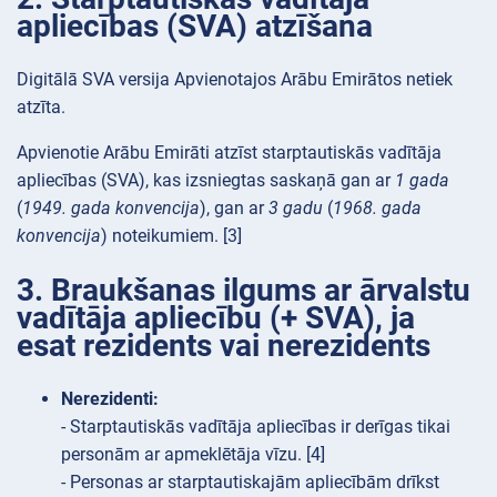
apliecības (SVA) atzīšana
Digitālā SVA versija Apvienotajos Arābu Emirātos netiek
atzīta.
Apvienotie Arābu Emirāti atzīst starptautiskās vadītāja
apliecības (SVA), kas izsniegtas saskaņā gan ar
1 gada
(
1949. gada konvencija
), gan ar
3 gadu
(
1968. gada
konvencija
) noteikumiem. [3]
3. Braukšanas ilgums ar ārvalstu
vadītāja apliecību (+ SVA), ja
esat rezidents vai nerezidents
Nerezidenti:
- Starptautiskās vadītāja apliecības ir derīgas tikai
personām ar apmeklētāja vīzu. [4]
- Personas ar starptautiskajām apliecībām drīkst