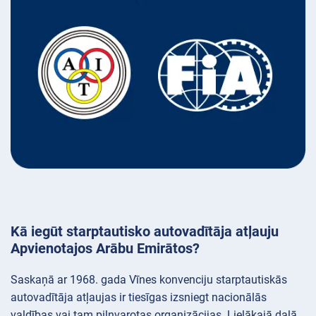
Kā iegūt starptautisko autovadītāja atļauju
Apvienotajos Arābu Emirātos?
Saskaņā ar 1968. gada Vīnes konvenciju starptautiskās
autovadītāja atļaujas ir tiesīgas izsniegt nacionālās
valdības vai tam pilnvarotas organizācijas. Lielākajā daļā