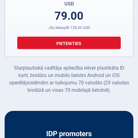
USD
79.00
Jūs ietaupāt
128.00
USD
PIETEIKTIES
Starptautiskā vadītāja apliecība ietver plastikāta ID
karti, brošūru un mobilo lietotni Android un iOS
operētājsistēmām ar tulkojumu 70 valodās (29 valodas
brošūrā un visas 70 mobilajā lietotnē).