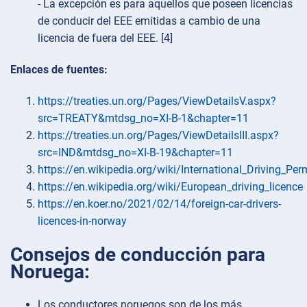
- La excepción es para aquellos que poseen licencias
de conducir del EEE emitidas a cambio de una
licencia de fuera del EEE. [4]
Enlaces de fuentes:
https://treaties.un.org/Pages/ViewDetailsV.aspx?
src=TREATY&mtdsg_no=XI-B-1&chapter=11
https://treaties.un.org/Pages/ViewDetailsIII.aspx?
src=IND&mtdsg_no=XI-B-19&chapter=11
https://en.wikipedia.org/wiki/International_Driving_Per
https://en.wikipedia.org/wiki/European_driving_licence
https://en.koer.no/2021/02/14/foreign-car-drivers-
licences-in-norway
Consejos de conducción para
Noruega:
Los conductores noruegos son de los más