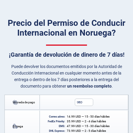
Precio del Permiso de Conducir
Internacional en Noruega?
¡Garantía de devolución de dinero de 7 días!
Puede devolver los documentos emitidos por la Autoridad de
Conducción Internacional en cualquier momento antes de la
entrega o dentro de los 7 días posteriores a la entrega del
documento para obtener
un reembolso completo
.
Moneda de pago
USD
14.99
USD
— 15 - 50 días hábiles
Correo aéreo:
35.99
USD
— 2 - 4 días hábiles
FedEx Priority:
47.99
USD
— 15 - 30 días hábiles
Entrega
EMS:
73.99
USD
— 2 - 5 días hábiles
DHL Express: