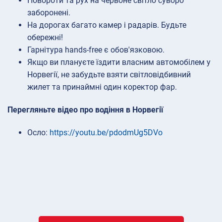
Повороти та рух на червоне світло суворо
заборонені.
На дорогах багато камер і радарів. Будьте
обережні!
Гарнітура hands-free є обов'язковою.
Якщо ви плануєте їздити власним автомобілем у
Норвегії, не забудьте взяти світловідбивний
жилет та принаймні один коректор фар.
Перегляньте відео про водіння в Норвегії
Осло:
https://youtu.be/pdodmUg5DVo