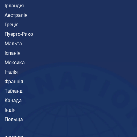
Ірландія
Австралія
Греція
Пуерто-Рико
Мальта
Іспанія
Мексика
Італія
Франція
Таїланд
Канада
Індія
Польща