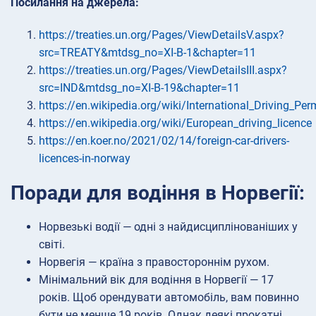
Посилання на джерела:
https://treaties.un.org/Pages/ViewDetailsV.aspx?
src=TREATY&mtdsg_no=XI-B-1&chapter=11
https://treaties.un.org/Pages/ViewDetailsIII.aspx?
src=IND&mtdsg_no=XI-B-19&chapter=11
https://en.wikipedia.org/wiki/International_Driving_Per
https://en.wikipedia.org/wiki/European_driving_licence
https://en.koer.no/2021/02/14/foreign-car-drivers-
licences-in-norway
Поради для водіння в Норвегії:
Норвезькі водії — одні з найдисциплінованіших у
світі.
Норвегія — країна з правостороннім рухом.
Мінімальний вік для водіння в Норвегії — 17
років. Щоб орендувати автомобіль, вам повинно
бути не менше 19 років. Однак деякі прокатні