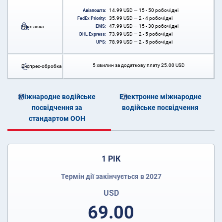
14.99
USD
— 15 - 50 робочі дні
Авіапошта:
35.99
USD
— 2 - 4 робочі дні
FedEx Priority:
47.99
USD
— 15 - 30 робочі дні
Доставка
EMS:
73.99
USD
— 2 - 5 робочі дні
DHL Express:
78.99
USD
— 2 - 5 робочі дні
UPS:
5 хвилин за додаткову плату
25.00
USD
Експрес-обробка
Міжнародне водійське
Електронне міжнародне
посвідчення за
водійське посвідчення
стандартом ООН
1 РІК
Термін дії закінчується в 2027
USD
69.00