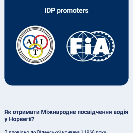
Як отримати Міжнародне посвідчення водія
у Норвегії?
Відповідно до Віденської конвенції 1968 року,