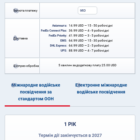
Валюта платежу
USD
14.99
USD
— 15 - 50 робочі дні
Авіапошта:
36.99
USD
— 4 - 9 робочі дні
FedEx Connect Plus:
41.99
USD
— 3 - 5 робочі дні
FedEx Priority:
Доставка
64.99
USD
— 15 - 30 робочі дні
EMS:
64.99
USD
— 2 - 5 робочі дні
DHL Express:
88.99
USD
— 4 - 7 робочі дні
UPS:
5 хвилин за додаткову плату
25.00
USD
Експрес-обробка
Міжнародне водійське
Електронне міжнародне
посвідчення за
водійське посвідчення
стандартом ООН
1 РІК
Термін дії закінчується в 2027