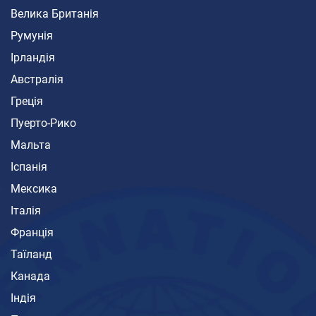
Велика Британія
Румунія
Ірландія
Австралія
Греція
Пуерто-Рико
Мальта
Іспанія
Мексика
Італія
Франція
Таїланд
Канада
Індія