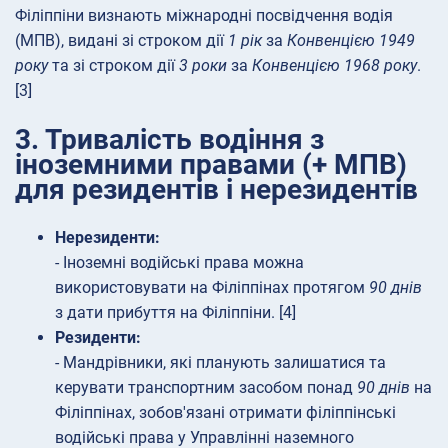
Філіппіни визнають міжнародні посвідчення водія
(МПВ), видані зі строком дії
1 рік
за
Конвенцією 1949
року
та зі строком дії
3 роки
за
Конвенцією 1968 року
.
[3]
3. Тривалість водіння з
іноземними правами (+ МПВ)
для резидентів і нерезидентів
Нерезиденти:
- Іноземні водійські права можна
використовувати на Філіппінах протягом
90 днів
з дати прибуття на Філіппіни. [4]
Резиденти:
- Мандрівники, які планують залишатися та
керувати транспортним засобом понад
90 днів
на
Філіппінах, зобов'язані отримати філіппінські
водійські права у Управлінні наземного