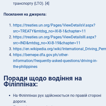
транспорту (LTO). [4]
Посилання на джерела:
https://treaties.un.org/Pages/ViewDetailsV.aspx?
src=TREATY&mtdsg_no=XI-B-1&chapter=11
https://treaties.un.org/Pages/ViewDetailsIII.aspx?
src=IND&mtdsg_no=XI-B-19&chapter=11
https://en.wikipedia.org/wiki/International_Driving_Per
https://bernepe.dfa.gov.ph/other-
information/frequently-asked-questions/driving-in-
the-philippines
Поради щодо водіння на
Філіппінах:
На Філіппінах рух здійснюється по правій стороні
дороги.