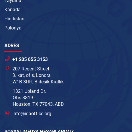
Tayland
Kanada
Hindistan
Polonya
ADRES
+1 205 855 3153
207 Regent Street
3. kat, ofis, Londra
W1B 3HH, Birleşik Krallık
1321 Upland Dr.
Ofis 3819
Houston, TX 77043, ABD
info@idaoffice.org
SOSYAL MEDYA HESAPLARIMIZ