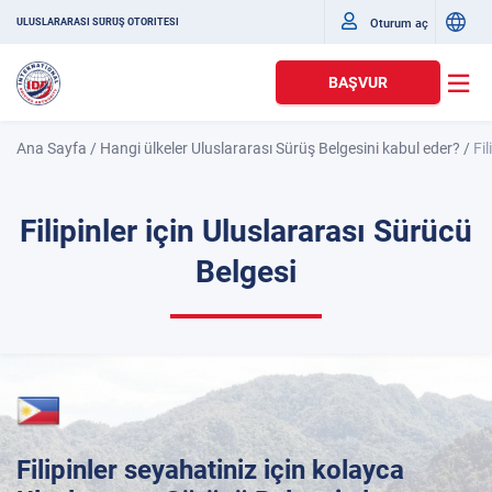
Oturum aç
ULUSLARARASI SÜRÜŞ OTORITESI
BAŞVUR
Ana Sayfa
/
Hangi ülkeler Uluslararası Sürüş Belgesini kabul eder?
/
Fi
Filipinler için Uluslararası Sürücü
Belgesi
Filipinler seyahatiniz için kolayca