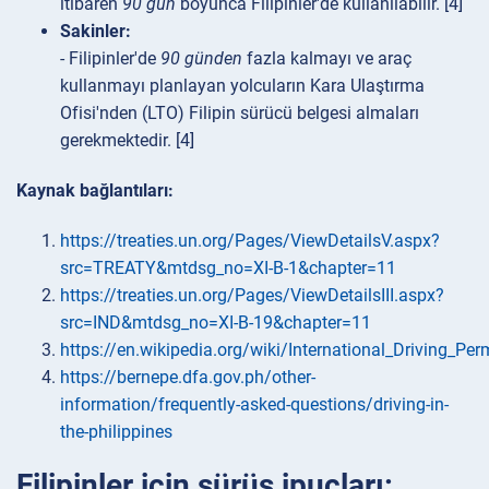
itibaren
90 gün
boyunca Filipinler'de kullanılabilir. [4]
Sakinler:
- Filipinler'de
90 günden
fazla kalmayı ve araç
kullanmayı planlayan yolcuların Kara Ulaştırma
Ofisi'nden (LTO) Filipin sürücü belgesi almaları
gerekmektedir. [4]
Kaynak bağlantıları:
https://treaties.un.org/Pages/ViewDetailsV.aspx?
src=TREATY&mtdsg_no=XI-B-1&chapter=11
https://treaties.un.org/Pages/ViewDetailsIII.aspx?
src=IND&mtdsg_no=XI-B-19&chapter=11
https://en.wikipedia.org/wiki/International_Driving_Per
https://bernepe.dfa.gov.ph/other-
information/frequently-asked-questions/driving-in-
the-philippines
Filipinler için sürüş ipuçları: