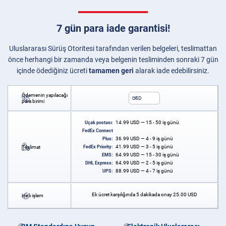
7 gün para iade garantisi!
Uluslararası Sürüş Otoritesi tarafından verilen belgeleri, teslimattan
önce herhangi bir zamanda veya belgenin tesliminden sonraki 7 gün
içinde ödediğiniz ücreti
tamamen geri
alarak iade edebilirsiniz.
Ödemenin yapılacağı
USD
para birimi
14.99
USD
— 15 - 50 iş günü
Uçak postası:
FedEx Connect
36.99
USD
— 4 - 9 iş günü
Plus:
41.99
USD
— 3 - 5 iş günü
Teslimat
FedEx Priority:
64.99
USD
— 15 - 30 iş günü
EMS:
64.99
USD
— 2 - 5 iş günü
DHL Express:
88.99
USD
— 4 - 7 iş günü
UPS:
Ek ücret karşılığında 5 dakikada onay
25.00
USD
Hızlı işlem