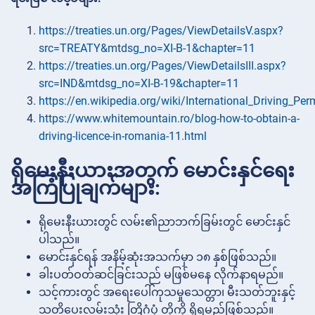
https://treaties.un.org/Pages/ViewDetailsV.aspx?
src=TREATY&mtdsg_no=XI-B-1&chapter=11
https://treaties.un.org/Pages/ViewDetailsIII.aspx?
src=IND&mtdsg_no=XI-B-19&chapter=11
https://en.wikipedia.org/wiki/International_Driving_Per
https://www.whitemountain.ro/blog-how-to-obtain-a-
driving-licence-in-romania-11.html
ရိုမေးနီးယားအတွက် မောင်းနှင်ရေး
အကြံပြုချက်များ:
ရိုမေးနီးယားတွင် လမ်း၏ညာဘက်ခြမ်းတွင် မောင်းနှင်
ပါသည်။
မောင်းနှင်ရန် အနိမ့်ဆုံးအသက်မှာ ၁၈ နှစ်ဖြစ်သည်။
ခါးပတ်ဝတ်ဆင်ခြင်းသည် မဖြစ်မနေ လိုက်နာရမည်။
သင့်ကားတွင် အရေးပေါ်ကုသမှုသေတ္တာ၊ မီးသတ်ဘူးနှင့်
သတိပေးလမ်းသုံး တြိဂံပုံ တို့ကို ရှိရမည်ဖြစ်သည်။