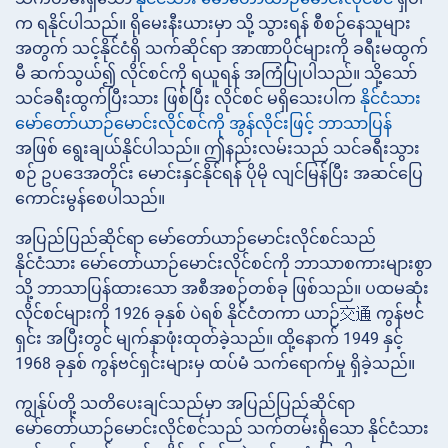
က ရနိုင်ပါသည်။ ရိုမေးနီးယားမှာ သို့ သွားရန် စီစဉ်နေသူများ
အတွက် သင့်နိုင်ငံရှိ သက်ဆိုင်ရာ အာဏာပိုင်များကို ခရီးမထွက်
မီ ဆက်သွယ်၍ လိုင်စင်ကို ရယူရန် အကြံပြုပါသည်။ သို့သော်
သင်ခရီးထွက်ပြီးသား ဖြစ်ပြီး လိုင်စင် မရှိသေးပါက
နိုင်ငံသား
မော်တော်ယာဉ်မောင်းလိုင်စင်ကို အွန်လိုင်းဖြင့် ဘာသာပြန်
အဖြစ် ရွေးချယ်နိုင်ပါသည်။ ဤနည်းလမ်းသည် သင်ခရီးသွား
စဉ် ဥပဒေအတိုင်း မောင်းနှင်နိုင်ရန် ပိုမို လျင်မြန်ပြီး အဆင်ပြေ
ကောင်းမွန်စေပါသည်။
အပြည်ပြည်ဆိုင်ရာ မော်တော်ယာဉ်မောင်းလိုင်စင်သည်
နိုင်ငံသား မော်တော်ယာဉ်မောင်းလိုင်စင်ကို ဘာသာစကားများစွာ
သို့ ဘာသာပြန်ထားသော အစီအစဉ်တစ်ခု ဖြစ်သည်။ ပထမဆုံး
လိုင်စင်များကို 1926 ခုနှစ် ပဲရစ် နိုင်ငံတကာ ယာဉ်交通 ကွန်ဗင်
ရှင်း အပြီးတွင် မျက်နှာဖုံးထုတ်ခဲ့သည်။ ထို့နောက် 1949 နှင့်
1968 ခုနှစ် ကွန်ဗင်ရှင်းများမှ ထပ်မံ သက်ရောက်မှု ရှိခဲ့သည်။
ကျွန်ုပ်တို့ သတိပေးချင်သည်မှာ အပြည်ပြည်ဆိုင်ရာ
မော်တော်ယာဉ်မောင်းလိုင်စင်သည် သက်တမ်းရှိသော နိုင်ငံသား