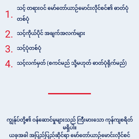
သင့် တရားဝင် မော်တော်ယာဉ်မောင်းလိုင်စင်၏ ဓာတ်ပုံ
1.
တစ်ပုံ
2.
သင့်ကိုယ်ပိုင် အချက်အလက်များ
3.
သင့်ပုံတစ်ပုံ
4.
သင့်လက်မှတ် (စကင်မည် သို့မဟုတ် ဓာတ်ပုံရိုက်မည်)
ကျွန်ုပ်တို့၏ ဝန်ဆောင်မှုများသည် ကြီးမားသော ကုန်ကျစရိတ်
မရှိပါ။
ယခုအခါ အပြည်ပြည်ဆိုင်ရာ မော်တော်ယာဉ်မောင်းလိုင်စင်