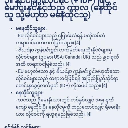
၃။ နိုင်ငံခြားလိုင်စင် (+ IDP) ဖြင့်
မောင်းနှင်နိုင်သည့် ကာလ (နေထိုင်
သူ သို့မဟုတ် မနေထိုင်သူ)
မနေထိုင်သူများ:
- EU လိုင်စင်များသည် ပြောင်းလဲရန် မလိုအပ်ဘဲ
တရားဝင်ဆက်လက်ဖြစ်သည်။ [4]
-
ဗီယင်နာ ကွန်ဗင်းရှင်း
လက်မှတ်ရေးထိုးနိုင်ငံများမှ
လိုင်စင်များ (ဥပမာ၊ USA၊ Canada၊ UK) သည်
၉၀ ရက်
အထိ တရားဝင်ဖြစ်သည်။ [4]
- EU မဟုတ်သော နှင့်
ဗီယင်နာ ကွန်ဗင်းရှင်း
မဟုတ်သော
လိုင်စင်များသည် တရားဝင်ဖြစ်ရန် အပြည်ပြည်ဆိုင်ရာ
မောင်းနှင်ခွင့်လက်မှတ် (IDP) လိုအပ်ပါသည်။ [4]
နေထိုင်သူများ:
- သင်သည် ရိုမေးနီးယားတွင် တစ်နှစ်လျှင်
၁၈၅ ရက်
ကျော် နေထိုင်ပြီး နေထိုင်မှုကို တည်ထောင်လျှင် ရိုမေးနီး
ယား လိုင်စင်ကို ရယူရမည်ဖြစ်သည်။ [4]
ရင်းမြစ် လင့်ခ်များ: