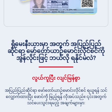
ရိုမေးနီးယားမှာ အတွက် အပြည်ပြည်
ဆိုင်ရာ မော်တော်ယာဉ်မောင်းလိုင်စင်ကို
အွန်လိုင်းဖြင့် ဘယ်လို ရနိုင်မလဲ?
လွယ်ကူပြီး လျင်မြန်စွာ
အပြည်ပြည်ဆိုင်ရာ မော်တော်ယာဉ်မောင်းလိုင်စင် ရယူရန် သင်
လျှောက်ထားပြီး ဖောင်ကို ဖြည့်ရန် လိုအပ်သည်။ ၎င်းအတွက်
သင်ပေးသွင်းရမည့် အချက်များမှာ: