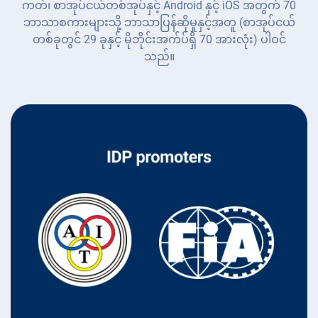
ကတ်၊ စာအုပ်ငယ်တစ်အုပ်နှင့် Android နှင့် iOS အတွက် 70
ဘာသာစကားများသို့ ဘာသာပြန်ဆိုမှုနှင့်အတူ (စာအုပ်ငယ်
တစ်ခုတွင် 29 ခုနှင့် မိုဘိုင်းအက်ပ်ရှိ 70 အားလုံး) ပါဝင်
သည်။