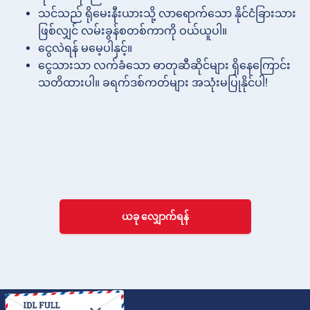
သင်သည် ရိုမေးနီးယားသို့ လာရောက်သော နိုင်ငံခြားသား
ဖြစ်လျှင် လမ်းခွန်စတစ်ကာကို ဝယ်ယူပါ။
ငွေလဲရန် မမေ့ပါနှင့်။
ငွေသားသာ လက်ခံသော ဓာတုဆီဆိုင်များ ရှိနေကြောင်း
သတိထားပါ။ ခရက်ဒစ်ကတ်များ အသုံးမပြုနိုင်ပါ!
ယခု လျှောက်ရန်