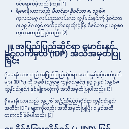
ဝင်ရောက်ခဲ့သည် (က)။ [1]
ရိုမေးနီးယားသည်
ဗီယင်နာ၊ နိုဝင်ဘာ ၈၊ ၁၉၆၈
ကုလသမဂ္ဂ လမ်းသွားလမ်းလာ ကွန်ဗင်းရှင်း
ကို နိုဝင်ဘာ
၈၊ ၁၉၆၈ တွင် လက်မှတ်ရေးထိုးခဲ့ပြီး ဒီဇင်ဘာ ၉၊ ၁၉၈၀
တွင် အတည်ပြုခဲ့သည်။ [2]
၂။ အပြည်ပြည်ဆိုင်ရာ မောင်းနှင်
ခွင့်လက်မှတ် (IDP) အသိအမှတ်ပြု
ခြင်း
ရိုမေးနီးယားသည် အပြည်ပြည်ဆိုင်ရာ မောင်းနှင်ခွင့်လက်မှတ်
များ (IDPs) ကို
၁-နှစ်
(
၁၉၄၉ ကွန်ဗင်းရှင်း
) နှင့်
၃-နှစ်
(
၁၉၆၈
ကွန်ဗင်းရှင်း
) နှစ်မျိုးစလုံးကို အသိအမှတ်ပြုပါသည်။ [3]
ရိုမေးနီးယားသည်
၁၉၂၆ အပြည်ပြည်ဆိုင်ရာ ကွန်ဗင်းရှင်း
အတိုင်း IDPs များကိုလည်း အသိအမှတ်ပြုပြီး
၁ နှစ်
အထိ
တရားဝင်ဖြစ်ပါသည်။ [3]