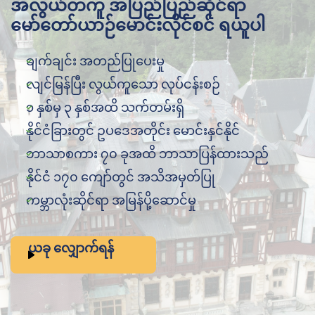
အလွယ်တကူ အပြည်ပြည်ဆိုင်ရာ
မော်တော်ယာဉ်မောင်းလိုင်စင် ရယူပါ
ချက်ချင်း အတည်ပြုပေးမှု
လျင်မြန်ပြီး လွယ်ကူသော လုပ်ငန်းစဉ်
၁ နှစ်မှ ၃ နှစ်အထိ သက်တမ်းရှိ
နိုင်ငံခြားတွင် ဥပဒေအတိုင်း မောင်းနှင်နိုင်
ဘာသာစကား ၇၀ ခုအထိ ဘာသာပြန်ထားသည်
နိုင်ငံ ၁၇၀ ကျော်တွင် အသိအမှတ်ပြု
ကမ္ဘာလုံးဆိုင်ရာ အမြန်ပို့ဆောင်မှု
ယခု လျှောက်ရန်