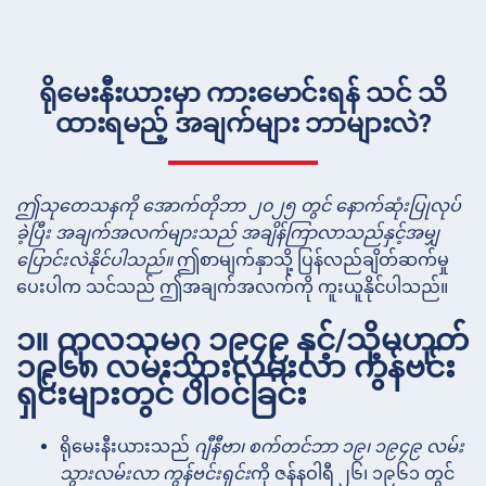
ရိုမေးနီးယားမှာ ကားမောင်းရန် သင် သိ
ထားရမည့် အချက်များ ဘာများလဲ?
ဤသုတေသနကို အောက်တိုဘာ ၂၀၂၅ တွင် နောက်ဆုံးပြုလုပ်
ခဲ့ပြီး အချက်အလက်များသည် အချိန်ကြာလာသည်နှင့်အမျှ
ပြောင်းလဲနိုင်ပါသည်။
ဤစာမျက်နှာသို့ ပြန်လည်ချိတ်ဆက်မှု
ပေးပါက သင်သည် ဤအချက်အလက်ကို ကူးယူနိုင်ပါသည်။
၁။ ကုလသမဂ္ဂ ၁၉၄၉ နှင့်/သို့မဟုတ်
၁၉၆၈ လမ်းသွားလမ်းလာ ကွန်ဗင်း
ရှင်းများတွင် ပါဝင်ခြင်း
ရိုမေးနီးယားသည်
ဂျီနီဗာ၊ စက်တင်ဘာ ၁၉၊ ၁၉၄၉ လမ်း
သွားလမ်းလာ ကွန်ဗင်းရှင်း
ကို ဇန်နဝါရီ ၂၆၊ ၁၉၆၁ တွင်