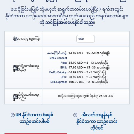
ပေးပို့ခြင်းမပြုမီ သို့မဟုတ် စာရွက်စာတမ်းပေးပို့ပြီး 7 ရက်အတွင်း
နိုင်ငံတကာ ယာဉ်မောင်းအာဏာပိုင်မှ ထုတ်ပေးသည့် စာရွက်စာတမ်းများ
ကို သင်ပြန်အမ်းပေးနိုင်ပါသည်
။
ငွေပေးချေမှု ငွေကြေး
USD
14.99
USD
— 15 - 50 အလုပ်ချိန်
လေကြောင်းစာပို့:
FedEx Connect
35.99
USD
— 8 - 13 အလုပ်ချိန်
Plus:
ပစ္စည်းပို့ဆောင်ပေးမှု
47.99
USD
— 15 - 30 အလုပ်ချိန်
EMS:
ရှိပါသည်။
64.99
USD
— 3 - 5 အလုပ်ချိန်
FedEx Priority:
78.99
USD
— 2 - 5 အလုပ်ချိန်
UPS:
105.99
USD
— 2 - 5 အလုပ်ချိန်
DHL Express:
ပစ္စည်းပို့ဆောင်ပေးမှု
အပိုအခကြေးငွေအတွက် မိနစ် ၅
25.00
USD
ရှိပါသည်။
UN နိုင်ငံတကာ စံစနစ်
အီလက်ထရွန်းနစ်
ယာဉ်မောင်းပါမစ်
နိုင်ငံတကာ ယာဉ်မောင်း
လိုင်စင်