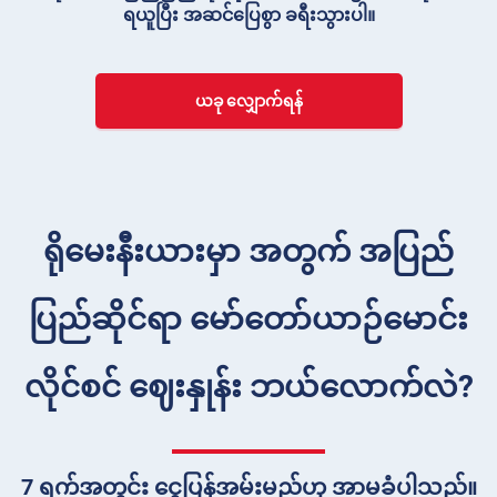
ရယူပြီး အဆင်ပြေစွာ ခရီးသွားပါ။
ယခု လျှောက်ရန်
ရိုမေးနီးယားမှာ အတွက် အပြည်
ပြည်ဆိုင်ရာ မော်တော်ယာဉ်မောင်း
လိုင်စင် ဈေးနှုန်း ဘယ်လောက်လဲ?
7 ရက်အတွင်း ငွေပြန်အမ်းမည်ဟု အာမခံပါသည်။