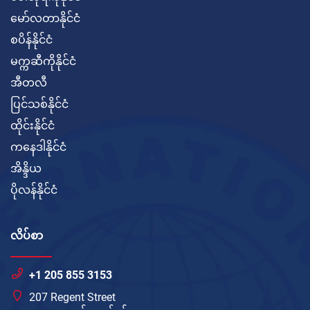
မော်လတာနိုင်ငံ
စပိန်နိုင်ငံ
မက္ကဆီကိုနိုင်ငံ
အီတလီ
ပြင်သစ်နိုင်ငံ
ထိုင်းနိုင်ငံ
ကနေဒါနိုင်ငံ
အိန္ဒိယ
ပိုလန်နိုင်ငံ
လိပ်စာ
+1 205 855 3153
207 Regent Street