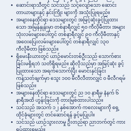
ဆောင်းရာသီတွင် သင်သည် သင့်လျော်သော ဆောင်း
တာယာများနှင့် နှင်းကြိုး များကို အသုံးပြုရမည်။
အများနေထိုင်ရာ ဒေသများတွင် အမြင့်ဆုံးခွင့်ပြုထား
သော အမြန်နှုန်းမှာ တစ်နာရီလျှင် ၅၀ ကီလိုမီတာ၊ အများ
သုံးလမ်းများပေါ်တွင် တစ်နာရီလျှင် ၉၀ ကီလိုမီတာနှင့်
အဝေးပြေးလမ်းများပေါ်တွင် တစ်နာရီလျှင် ၁၃၀
ကီလိုမီတာ ဖြစ်သည်။
ရိုမေးနီးယားတွင် ယာဉ်မောင်းတစ်ဦးသည် သောက်စား
ခြင်းမရှိရဘဲ သတိရှိရမည်။ ဆိုလိုသည်မှာ အမြင့်ဆုံး ခွင့်
ပြုထားသော အရက်သောက်ပြီး မောင်းနှင်ခြင်း
ကန့်သတ်ချက်မှာ သွေး ၁၀၀ မီလီလီတာလျှင် ၀ မီလီဂရမ်
ဖြစ်သည်။
အများနေထိုင်ရာ ဒေသများတွင် ည ၁၀ နာရီမှ နံနက် ၆
နာရီအထိ ဟွန်းခြင်းကို တားမြစ်ထားပါသည်။
သင်သည် အသက် ၁၂ နှစ်အောက် ကလေးများကို ရှေ့
ထိုင်ခုံများတွင် တင်ဆောင်ရန် ခွင့်မပြုပါ။
သင်သည် ယာဉ်သွားလာမှု ဦးတည်ရာ ညာဘက်တွင် ကား
ရပ်ထားရမည်။