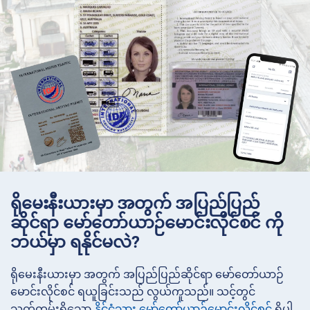
ရိုမေးနီးယားမှာ အတွက် အပြည်ပြည်
ဆိုင်ရာ မော်တော်ယာဉ်မောင်းလိုင်စင် ကို
ဘယ်မှာ ရနိုင်မလဲ?
ရိုမေးနီးယားမှာ အတွက် အပြည်ပြည်ဆိုင်ရာ မော်တော်ယာဉ်
မောင်းလိုင်စင် ရယူခြင်းသည် လွယ်ကူသည်။ သင့်တွင်
သက်တမ်းရှိသော
နိုင်ငံသား မော်တော်ယာဉ်မောင်းလိုင်စင်
ရှိပါ