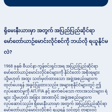
ရိုမေးနီးယားမှာ အတွက် အပြည်ပြည်ဆိုင်ရာ
မော်တော်ယာဉ်မောင်းလိုင်စင်ကို ဘယ်လို ရယူနိုင်မ
လဲ?
1968 ခုနှစ် ဗီယင်နာ ကွန်ဗင်းရှင်းအရ အပြည်ပြည်ဆိုင်ရာ
မော်တော်ယာဉ်မောင်းလိုင်စင်များကို နိုင်ငံတော် အစိုးရများ
သို့မဟုတ် အထူး သတ်မှတ်ထားသော အဖွဲ့အစည်းများက
ထုတ်ပေးရန် အခွင့်ပြုထားသည်။ အများစုနိုင်ငံများတွင် ဤ
လုပ်ဆောင်မှုကို AIT/FIA နှင့် ဆက်စပ်သော ကားအသင်းများ၊ ရဲ
များ သို့မဟုတ် အခြား အာဏာပိုင် အဖွဲ့အစည်းများက
လုပ်ဆောင်သည်။ ရိုမေးနီးယားမှာ အတွက် အပြည်ပြည်ဆိုင်ရာ
မော်တော်ယာဉ်မောင်းလိုင်စင် ရယူရန် သင်တွင် တရားဝင်