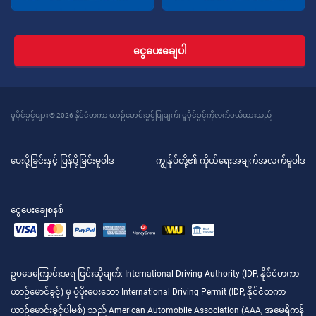
ငွေပေးချေပါ
မူပိုင်ခွင့်များ © 2026 နိုင်ငံတကာ ယာဉ်မောင်းခွင့်ပြုချက်၊ မူပိုင်ခွင့်ကိုလက်ဝယ်ထားသည်
ပေးပို့ခြင်းနှင့် ပြန်ပို့ခြင်းမူဝါဒ
ကျွန်ုပ်တို့၏ ကိုယ်ရေးအချက်အလက်မူဝါဒ
ငွေပေးချေစနစ်
ဥပဒေကြောင်းအရ ငြင်းဆိုချက်
: International Driving Authority (IDP, နိုင်ငံတကာ
ယာဉ်မောင်ခွင့်) မှ ပံ့ပိုးပေးသော International Driving Permit (IDP, နိုင်ငံတကာ
ယာဉ်မောင်းခွင့်ပါမစ်) သည် American Automobile Association (AAA, အမေရိကန်