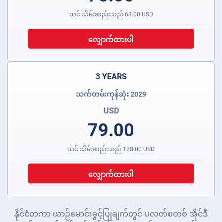
သင် သိမ်းဆည်းသည်
63.00
USD
လျှောက်ထားပါ
3 YEARS
သက်တမ်းကုန်ဆုံး 2029
USD
79.00
သင် သိမ်းဆည်းသည်
128.00
USD
လျှောက်ထားပါ
နိုင်ငံတကာ ယာဉ်မောင်းခွင့်ပြုချက်တွင် ပလတ်စတစ် အိုင်ဒီ