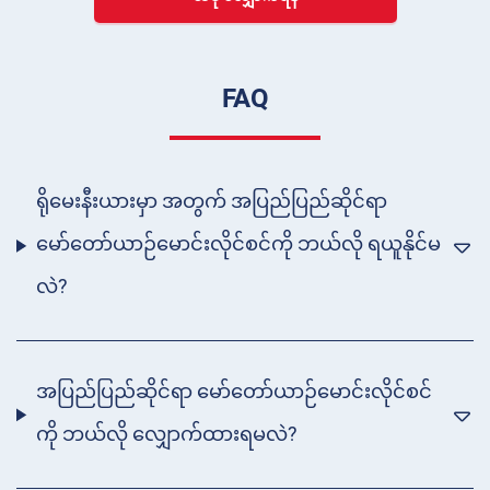
FAQ
ရိုမေးနီးယားမှာ အတွက် အပြည်ပြည်ဆိုင်ရာ
မော်တော်ယာဉ်မောင်းလိုင်စင်ကို ဘယ်လို ရယူနိုင်မ
လဲ?
အပြည်ပြည်ဆိုင်ရာ မော်တော်ယာဉ်မောင်းလိုင်စင်
ကို ဘယ်လို လျှောက်ထားရမလဲ?