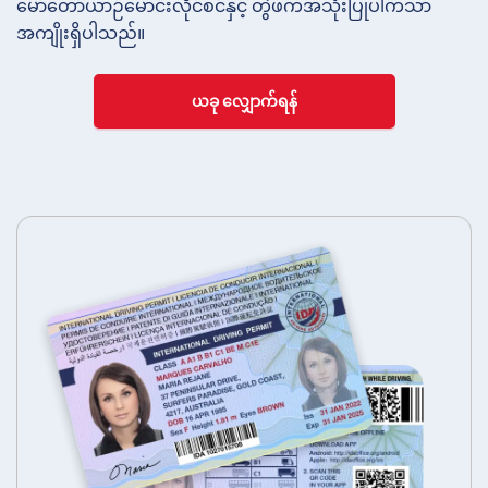
မော်တော်ယာဉ်မောင်းလိုင်စင်နှင့် တွဲဖက်အသုံးပြုပါကသာ
အကျိုးရှိပါသည်။
ယခု လျှောက်ရန်