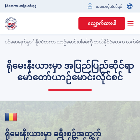
နိုင်ငံတကာ ယာဉ်မောင်းခွင့်
အကောင့်ထဲဝင်ရန်
လျှောက်ထားပါ
/
ပင်မစာမျက်နှာ
နိုင်ငံတကာ ယာဉ်မောင်းပါမစ်ကို ဘယ်နိုင်ငံတွေက လက်ခံ
ရိုမေးနီးယားမှာ အပြည်ပြည်ဆိုင်ရာ
မော်တော်ယာဉ်မောင်းလိုင်စင်
ရိုမေးနီးယားမှာ ခရီးစဉ်အတွက်