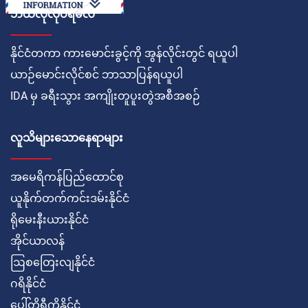
ဘယ်လိုလုပ်ရမလဲ
နိုင်ငံတကာ ကားမောင်းခွင့်ကို အွန်လိုင်းတွင် ရယူပါ
ယာဉ်မောင်းလိုင်စင် ဘာသာပြန်ရယူပါ
IDA မှ ခရီးသွား အကျိုးတူပူးတွဲအစီအစဉ်
လူသိများသောနေရာများ
အမေရိကန်ပြည်ထောင်စု
ယူနိုက်တက်ကင်းဒမ်းနိုင်ငံ
ရိုမေးနီးယားနိုင်ငံ
အိုင်ယာလန်
ဩစတြေးလျနိုင်ငံ
ဂရိနိုင်ငံ
ပေါ်တိုရီကိုနိုင်ငံ