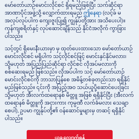
မော်တော်ယာဉ်မောင်းလိုင်စင် ရှိရမည်ဖြစ်ပြီး သက်ဆိုင်ရာ
အာဏာပိုင်အဖွဲ့သို့ လျှောက်ထားရမည်
ဤနေရာ
(လင့်ခ် မ
အလုပ်လုပ်ပါက ကျေးဇူးပြု၍ ကျွန်ုပ်တို့အား အသိပေးပါ)။
ကုန်ကျစရိတ်နှင့် လုပ်ဆောင်ချိန်သည် နိုင်ငံအလိုက် ကွာခြား
ပါသည်။
သင့်တွင် ရိုမေးနီးယားမှာ မှ ထုတ်ပေးထားသော မော်တော်ယာဉ်
မောင်းလိုင်စင် မရှိပါက သင့်လိုင်စင်ဖြင့် မောင်းနှင်နိုင်မလား၊
သို့မဟုတ် အပြည်ပြည်ဆိုင်ရာ လိုင်စင် လိုအပ်မလားကို
စစ်ဆေးရမည် ဖြစ်သည်။ လိုအပ်ပါက သင့် မော်တော်ယာဉ်
မောင်းလိုင်စင်ကို ဘာသာပြန်စေ အမိန့်တစ်ခုတည်းသာ ရရှိနိုင်
မည်ဖြစ်သည်။ ၎င်းကို အပြည့်အဝ သယ်ယူပို့ဆောင်ပေးခြင်း
သို့မဟုတ် အီးလက်ထရောနစ် မိတ္တူ အဖြစ် ရရှိနိုင်ပြီး (အီးလက်
ထရောနစ် မိတ္တူကို အငှားကား ကုမ္ပဏီ လက်ခံမလား သေချာ
စေပါ), ဥပမာ ကျွန်ုပ်တို့၏ ဝန်ဆောင်မှုများမှ တဆင့် ရရှိနိုင်
ပါသည်။
ယခု လျှောက်ရန်