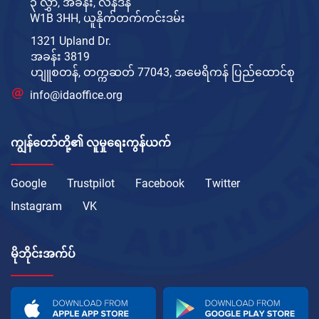
၃ လွှာ, အခန်း, လန်ဒန်
W1B 3HH, ယူနိုက်တက်ကင်းဒမ်း
1321 Upland Dr.
အခန်း 3819
ဟျူစတန်, တက္ကဆတ် 77043, အမေရိကန် ပြည်ထောင်စု
info@idaoffice.org
ကျွန်တော်တို့၏ လူမှုရေးကွန်ယက်
Google
Trustpilot
Facebook
Twitter
Instagram
VK
မိုဘိုင်းအက်ပ်