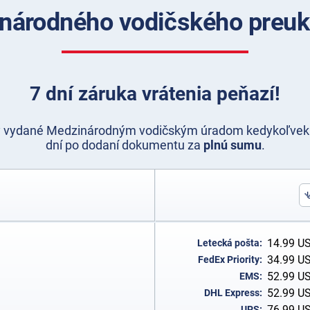
národného vodičského preuka
7 dní záruka vrátenia peňazí!
y vydané Medzinárodným vodičským úradom kedykoľvek 
dní po dodaní dokumentu za
plnú sumu
.
14.99
U
Letecká pošta:
34.99
U
FedEx Priority:
52.99
U
EMS:
52.99
U
DHL Express:
76.99
U
UPS: