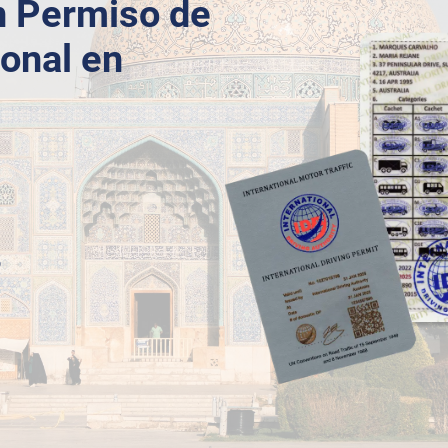
n Permiso de
ional en
o