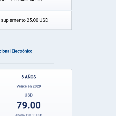
n suplemento
25.00
USD
cional Electrónico
3 AÑOS
Vence en 2029
USD
79.00
Ahorra
128.00
USD