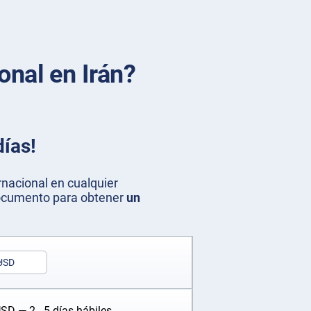
onal en Irán?
días!
nacional en cualquier
 documento para obtener
un
USD
USD
— 2 - 5 días hábiles