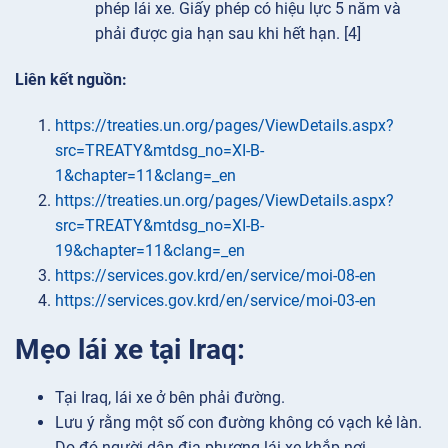
phép lái xe. Giấy phép có hiệu lực 5 năm và
phải được gia hạn sau khi hết hạn. [4]
Liên kết nguồn:
https://treaties.un.org/pages/ViewDetails.aspx?
src=TREATY&mtdsg_no=XI-B-
1&chapter=11&clang=_en
https://treaties.un.org/pages/ViewDetails.aspx?
src=TREATY&mtdsg_no=XI-B-
19&chapter=11&clang=_en
https://services.gov.krd/en/service/moi-08-en
https://services.gov.krd/en/service/moi-03-en
Mẹo lái xe tại Iraq:
Tại Iraq, lái xe ở bên phải đường.
Lưu ý rằng một số con đường không có vạch kẻ làn.
Do đó người dân địa phương lái xe khắp nơi.