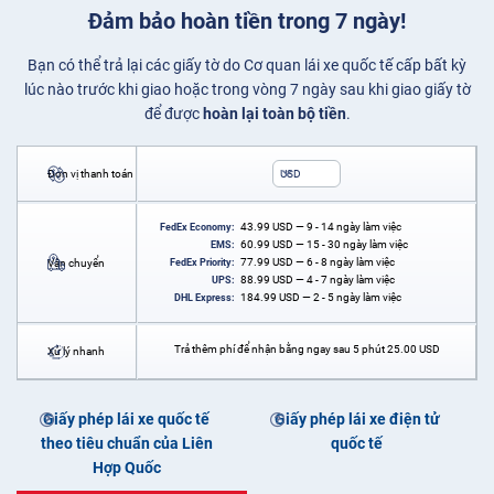
Đảm bảo hoàn tiền trong 7 ngày!
Bạn có thể trả lại các giấy tờ do Cơ quan lái xe quốc tế cấp bất kỳ
lúc nào trước khi giao hoặc trong vòng 7 ngày sau khi giao giấy tờ
để được
hoàn lại toàn bộ tiền
.
Đơn vị thanh toán
USD
43.99
USD
— 9 - 14 ngày làm việc
FedEx Economy:
60.99
USD
— 15 - 30 ngày làm việc
EMS:
77.99
USD
— 6 - 8 ngày làm việc
Vận chuyển
FedEx Priority:
88.99
USD
— 4 - 7 ngày làm việc
UPS:
184.99
USD
— 2 - 5 ngày làm việc
DHL Express:
Trả thêm phí để nhận bằng ngay sau 5 phút
25.00
USD
Xử lý nhanh
Giấy phép lái xe quốc tế
Giấy phép lái xe điện tử
theo tiêu chuẩn của Liên
quốc tế
Hợp Quốc