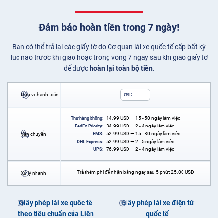
Đảm bảo hoàn tiền trong 7 ngày!
Bạn có thể trả lại các giấy tờ do Cơ quan lái xe quốc tế cấp bất kỳ
lúc nào trước khi giao hoặc trong vòng 7 ngày sau khi giao giấy tờ
để được
hoàn lại toàn bộ tiền
.
Đơn vị thanh toán
USD
14.99
USD
— 15 - 50 ngày làm việc
Thư hàng không:
34.99
USD
— 2 - 4 ngày làm việc
FedEx Priority:
52.99
USD
— 15 - 30 ngày làm việc
Vận chuyển
EMS:
52.99
USD
— 2 - 5 ngày làm việc
DHL Express:
76.99
USD
— 2 - 4 ngày làm việc
UPS:
Trả thêm phí để nhận bằng ngay sau 5 phút
25.00
USD
Xử lý nhanh
Giấy phép lái xe quốc tế
Giấy phép lái xe điện tử
theo tiêu chuẩn của Liên
quốc tế