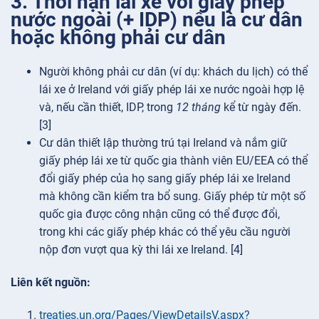
3. Thời hạn lái xe với giấy phép
nước ngoài (+ IDP) nếu là cư dân
hoặc không phải cư dân
Người không phải cư dân (ví dụ: khách du lịch) có thể
lái xe ở Ireland với giấy phép lái xe nước ngoài hợp lệ
và, nếu cần thiết, IDP, trong
12 tháng
kể từ ngày đến.
[3]
Cư dân thiết lập thường trú tại Ireland và nắm giữ
giấy phép lái xe từ quốc gia thành viên EU/EEA có thể
đổi giấy phép của họ sang giấy phép lái xe Ireland
mà không cần kiểm tra bổ sung. Giấy phép từ một số
quốc gia được công nhận cũng có thể được đổi,
trong khi các giấy phép khác có thể yêu cầu người
nộp đơn vượt qua kỳ thi lái xe Ireland. [4]
Liên kết nguồn:
treaties.un.org/Pages/ViewDetailsV.aspx?