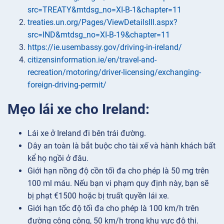
src=TREATY&mtdsg_no=XI-B-1&chapter=11
treaties.un.org/Pages/ViewDetailsIII.aspx?
src=IND&mtdsg_no=XI-B-19&chapter=11
https://ie.usembassy.gov/driving-in-ireland/
citizensinformation.ie/en/travel-and-
recreation/motoring/driver-licensing/exchanging-
foreign-driving-permit/
Mẹo lái xe cho Ireland:
Lái xe ở Ireland đi bên trái đường.
Dây an toàn là bắt buộc cho tài xế và hành khách bất
kể họ ngồi ở đâu.
Giới hạn nồng độ cồn tối đa cho phép là 50 mg trên
100 ml máu. Nếu bạn vi phạm quy định này, bạn sẽ
bị phạt €1500 hoặc bị truất quyền lái xe.
Giới hạn tốc độ tối đa cho phép là 100 km/h trên
đường công cộng, 50 km/h trong khu vực đô thị.