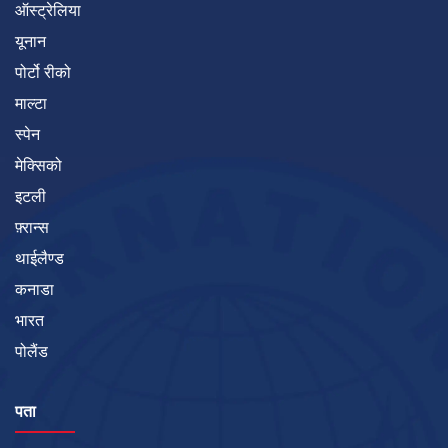
ऑस्ट्रेलिया
यूनान
पोर्टो रीको
माल्टा
स्पेन
मेक्सिको
इटली
फ़्रान्स
थाईलैण्ड
कनाडा
भारत
पोलैंड
पता