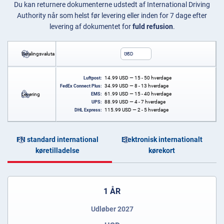
Du kan returnere dokumenterne udstedt af International Driving
Authority når som helst før levering eller inden for 7 dage efter
levering af dokumentet for
fuld refusion
.
Betalingsvaluta
USD
14.99
USD
— 15 - 50 hverdage
Luftpost:
34.99
USD
— 8 - 13 hverdage
FedEx Connect Plus:
61.99
USD
— 15 - 40 hverdage
Levering
EMS:
88.99
USD
— 4 - 7 hverdage
UPS:
115.99
USD
— 2 - 5 hverdage
DHL Express:
FN standard international
Elektronisk internationalt
køretilladelse
kørekort
1 ÅR
Udløber 2027