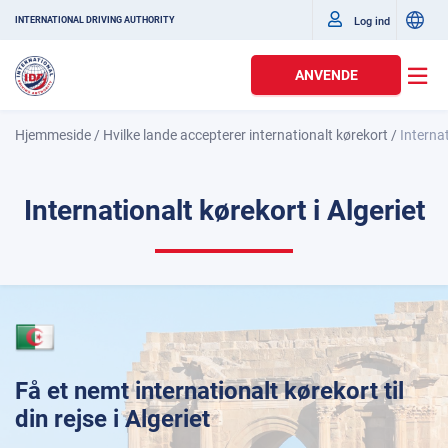
Log ind
INTERNATIONAL DRIVING AUTHORITY
ANVENDE
Hjemmeside
/
Hvilke lande accepterer internationalt kørekort
/
Internat
Internationalt kørekort i Algeriet
Få et nemt internationalt kørekort til
din rejse i Algeriet