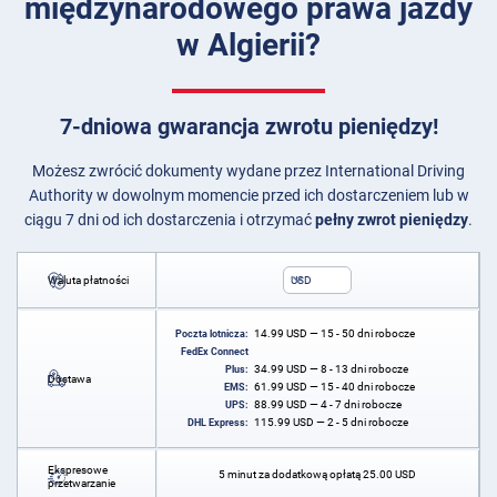
międzynarodowego prawa jazdy
w Algierii?
7-dniowa gwarancja zwrotu pieniędzy!
Możesz zwrócić dokumenty wydane przez International Driving
Authority w dowolnym momencie przed ich dostarczeniem lub w
ciągu 7 dni od ich dostarczenia i otrzymać
pełny zwrot pieniędzy
.
Waluta płatności
USD
14.99
USD
— 15 - 50 dni robocze
Poczta lotnicza:
FedEx Connect
34.99
USD
— 8 - 13 dni robocze
Plus:
Dostawa
61.99
USD
— 15 - 40 dni robocze
EMS:
88.99
USD
— 4 - 7 dni robocze
UPS:
115.99
USD
— 2 - 5 dni robocze
DHL Express:
Ekspresowe
5 minut za dodatkową opłatą
25.00
USD
przetwarzanie