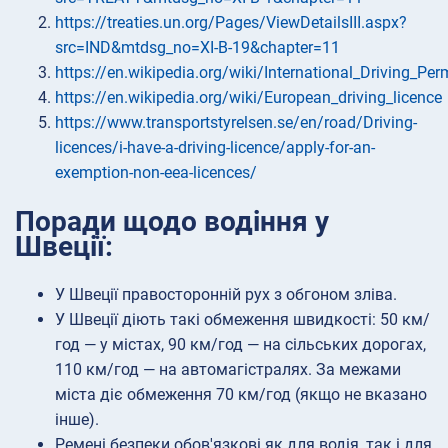
https://treaties.un.org/Pages/ViewDetailsIII.aspx?
src=IND&mtdsg_no=XI-B-19&chapter=11
https://en.wikipedia.org/wiki/International_Driving_Per
https://en.wikipedia.org/wiki/European_driving_licence
https://www.transportstyrelsen.se/en/road/Driving-
licences/i-have-a-driving-licence/apply-for-an-
exemption-non-eea-licences/
Поради щодо водіння у
Швеції:
У Швеції правосторонній рух з обгоном зліва.
У Швеції діють такі обмеження швидкості: 50 км/
год — у містах, 90 км/год — на сільських дорогах,
110 км/год — на автомагістралях. За межами
міста діє обмеження 70 км/год (якщо не вказано
інше).
Ремені безпеки обов'язкові як для водія, так і для