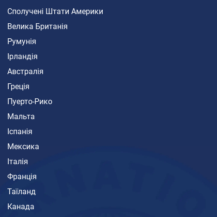
Сполучені Штати Америки
Велика Британія
Румунія
Ірландія
Австралія
Греція
Пуерто-Рико
Мальта
Іспанія
Мексика
Італія
Франція
Таїланд
Канада