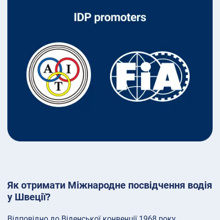
Як отримати Міжнародне посвідчення водія
у Швеції?
Відповідно до Віденської конвенції 1968 року,