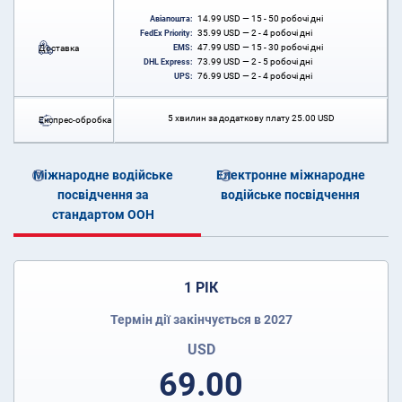
14.99
USD
— 15 - 50 робочі дні
Авіапошта:
35.99
USD
— 2 - 4 робочі дні
FedEx Priority:
47.99
USD
— 15 - 30 робочі дні
Доставка
EMS:
73.99
USD
— 2 - 5 робочі дні
DHL Express:
76.99
USD
— 2 - 4 робочі дні
UPS:
5 хвилин за додаткову плату
25.00
USD
Експрес-обробка
Міжнародне водійське
Електронне міжнародне
посвідчення за
водійське посвідчення
стандартом ООН
1 РІК
Термін дії закінчується в 2027
USD
69.00