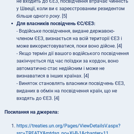
не входить до ЄЕЗ, посвідчення втрачає чинність
у Швеції, коли ви є зареєстрованим резидентом
більше
одного року
. [5]
Для власників посвідчень ЄС/ЄЕЗ:
- Водійське посвідчення, видане державою-
членом ЄЕЗ, визнається на всій території ЄЕЗ і
може використовуватися, поки воно дійсне. [4]
- Якщо термін дії вашого водійського посвідчення
закінчується під час поїздки за кордон, воно
автоматично стає недійсним і може не
визнаватися в інших країнах. [4]
- Виняток становлять власники посвідчень ЄЕЗ,
виданих в обмін на посвідчення країн, що не
входять до ЄЕЗ. [4]
Посилання на джерела:
https://treaties.un.org/Pages/ViewDetailsV.aspx?
src=TREATY&mtdsg_no=XI-B-1&chapter=11