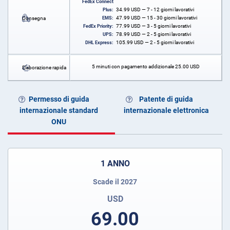
FedEx Connect
34.99
USD
— 7 - 12 giorni lavorativi
Plus:
47.99
USD
— 15 - 30 giorni lavorativi
Consegna
EMS:
77.99
USD
— 3 - 5 giorni lavorativi
FedEx Priority:
78.99
USD
— 2 - 5 giorni lavorativi
UPS:
105.99
USD
— 2 - 5 giorni lavorativi
DHL Express:
5 minuti con pagamento addizionale
25.00
USD
Elaborazione rapida
Permesso di guida
Patente di guida
internazionale standard
internazionale elettronica
ONU
1 ANNO
Scade il 2027
USD
69.00