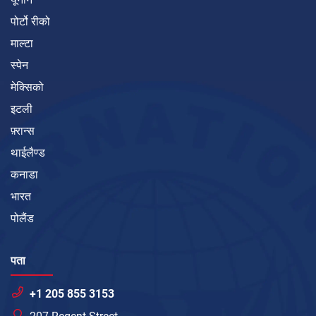
पोर्टो रीको
माल्टा
स्पेन
मेक्सिको
इटली
फ़्रान्स
थाईलैण्ड
कनाडा
भारत
पोलैंड
पता
+1 205 855 3153