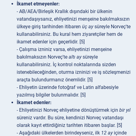
İkamet etmeyenler:
- AB/AEA/Birleşik Krallık dışındaki bir ülkenin
vatandaşıysanız, ehliyetinizi menşeine bakılmaksızın
ülkeye giriş tarihinden itibaren
üç ay
süreyle Norveç'te
kullanabilirsiniz. Bu kural hem ziyaretçiler hem de
ikamet edenler için geçerlidir. [5]
- Çalışma izniniz varsa, ehliyetinizi menşeine
bakılmaksızın Norveç'te
altı ay
süreyle
kullanabilirsiniz. İç kontrol noktalarında sizden
istenebileceğinden, oturma izninizi ve iş sözleşmenizi
araçta bulundurmanız önemlidir. [5]
- Ehliyetin üzerinde fotoğraf ve Latin alfabesiyle
yazılmış bilgiler bulunmalıdır. [5]
İkamet edenler:
- Ehliyetinizi Norveç ehliyetine dönüştürmek için
bir yıl
süreniz vardır. Bu süre, kendinizi Norveç vatandaşı
olarak kayıt ettirdiğiniz tarihten itibaren başlar. [5]
- Aşağıdaki ülkelerden birindeyseniz, ilk
12 ay
içinde