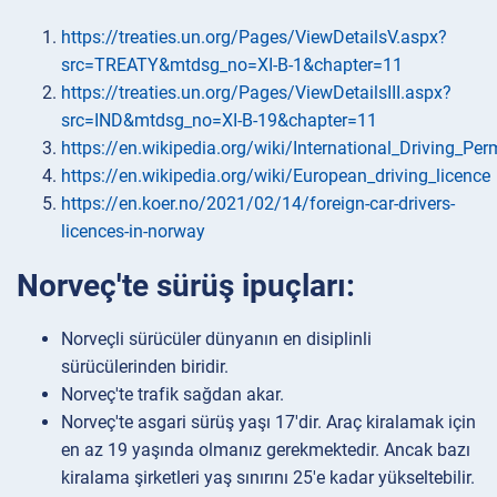
https://treaties.un.org/Pages/ViewDetailsV.aspx?
src=TREATY&mtdsg_no=XI-B-1&chapter=11
https://treaties.un.org/Pages/ViewDetailsIII.aspx?
src=IND&mtdsg_no=XI-B-19&chapter=11
https://en.wikipedia.org/wiki/International_Driving_Per
https://en.wikipedia.org/wiki/European_driving_licence
https://en.koer.no/2021/02/14/foreign-car-drivers-
licences-in-norway
Norveç'te sürüş ipuçları:
Norveçli sürücüler dünyanın en disiplinli
sürücülerinden biridir.
Norveç'te trafik sağdan akar.
Norveç'te asgari sürüş yaşı 17'dir. Araç kiralamak için
en az 19 yaşında olmanız gerekmektedir. Ancak bazı
kiralama şirketleri yaş sınırını 25'e kadar yükseltebilir.