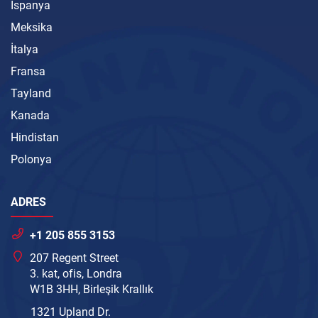
İspanya
Meksika
İtalya
Fransa
Tayland
Kanada
Hindistan
Polonya
ADRES
+1 205 855 3153
207 Regent Street
3. kat, ofis, Londra
W1B 3HH, Birleşik Krallık
1321 Upland Dr.