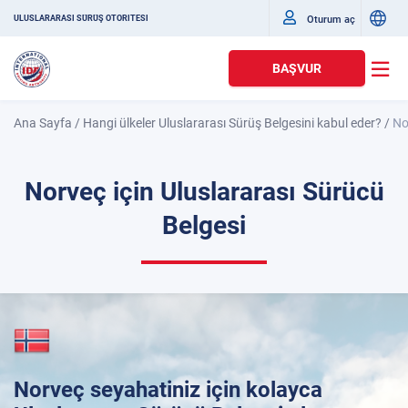
Oturum aç
ULUSLARARASI SÜRÜŞ OTORITESI
BAŞVUR
Ana Sayfa
/
Hangi ülkeler Uluslararası Sürüş Belgesini kabul eder?
/
No
Norveç için Uluslararası Sürücü
Belgesi
Norveç seyahatiniz için kolayca