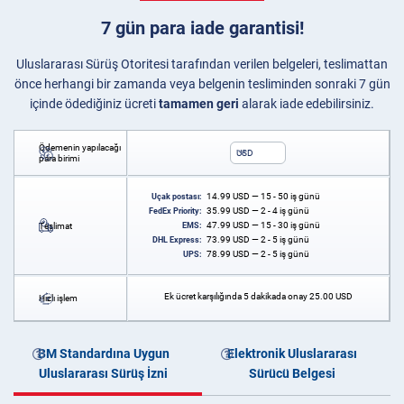
7 gün para iade garantisi!
Uluslararası Sürüş Otoritesi tarafından verilen belgeleri, teslimattan
önce herhangi bir zamanda veya belgenin tesliminden sonraki 7 gün
içinde ödediğiniz ücreti
tamamen geri
alarak iade edebilirsiniz.
Ödemenin yapılacağı
USD
para birimi
14.99
USD
— 15 - 50 iş günü
Uçak postası:
35.99
USD
— 2 - 4 iş günü
FedEx Priority:
47.99
USD
— 15 - 30 iş günü
Teslimat
EMS:
73.99
USD
— 2 - 5 iş günü
DHL Express:
78.99
USD
— 2 - 5 iş günü
UPS:
Ek ücret karşılığında 5 dakikada onay
25.00
USD
Hızlı işlem
BM Standardına Uygun
Elektronik Uluslararası
Uluslararası Sürüş İzni
Sürücü Belgesi