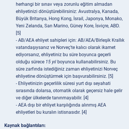
herhangi bir sınav veya zorunlu eğitim almadan
ehliyetinizi dönüştürebilirsiniz: Avustralya, Kanada,
Büyük Britanya, Hong Kong, İsrail, Japonya, Monako,
Yeni Zelanda, San Marino, Güney Kore, İsviçre, ABD.
[5]
- AB/AEA ehliyet sahipleri için: AB/AEA/Birleşik Krallık
vatandaşıysanız ve Norveç'te kalıcı olarak ikamet
ediyorsanız, ehliyetiniz bu süre boyunca geçerli
olduğu sürece
15 yıl
boyunca kullanabilirsiniz. Bu
süre zarfında istediğiniz zaman ehliyetinizi Norveç
ehliyetine dönüştürmek için başvurabilirsiniz. [5]
- Ehliyetinizin geçerlilik süresi yurt dışı seyahati
sırasında dolarsa, otomatik olarak geçersiz hale gelir
ve diğer ülkelerde tanınmayabilir. [4]
- AEA dışı bir ehliyet karşılığında alınmış AEA
ehliyetleri bu kuralın istisnasıdır. [4]
Kaynak bağlantıları: