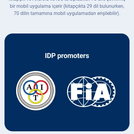
bir mobil uygulama içerir (kitapçıkta 29 dil bulunurken,
70 dilin tamamına mobil uygulamadan erişilebilir).