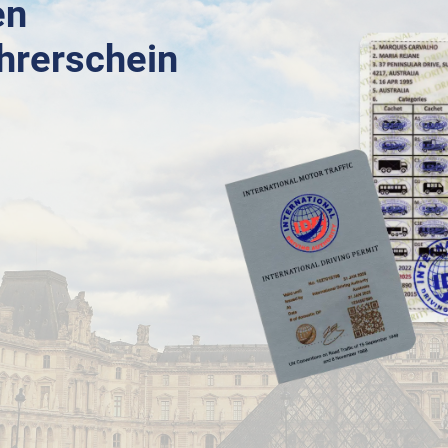
en
ührerschein