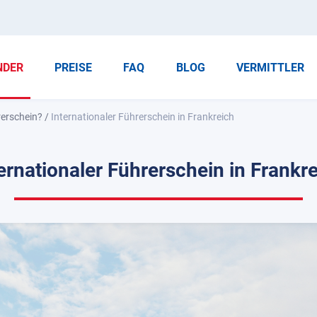
NDER
PREISE
FAQ
BLOG
VERMITTLER
rerschein?
/
Internationaler Führerschein in Frankreich
ernationaler Führerschein in Frankr