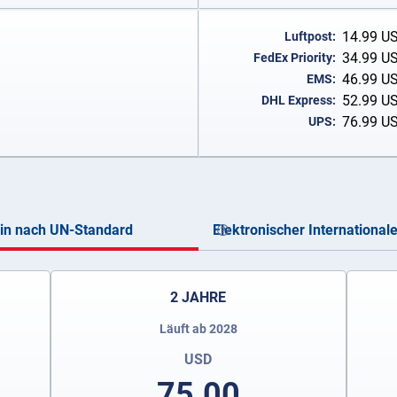
14.99
U
Luftpost:
34.99
U
FedEx Priority:
46.99
U
EMS:
52.99
U
DHL Express:
76.99
U
UPS:
ein nach UN-Standard
Elektronischer International
2 JAHRE
Läuft ab 2028
USD
75.00