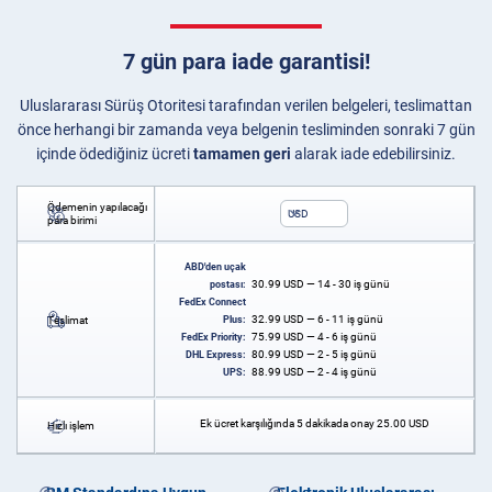
7 gün para iade garantisi!
Uluslararası Sürüş Otoritesi tarafından verilen belgeleri, teslimattan
önce herhangi bir zamanda veya belgenin tesliminden sonraki 7 gün
içinde ödediğiniz ücreti
tamamen geri
alarak iade edebilirsiniz.
Ödemenin yapılacağı
USD
para birimi
ABD'den uçak
30.99
USD
— 14 - 30 iş günü
postası:
FedEx Connect
32.99
USD
— 6 - 11 iş günü
Teslimat
Plus:
75.99
USD
— 4 - 6 iş günü
FedEx Priority:
80.99
USD
— 2 - 5 iş günü
DHL Express:
88.99
USD
— 2 - 4 iş günü
UPS:
Ek ücret karşılığında 5 dakikada onay
25.00
USD
Hızlı işlem