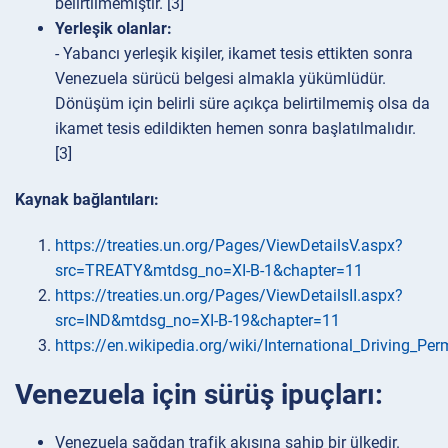
belirtilmemiştir. [3]
Yerleşik olanlar:
- Yabancı yerleşik kişiler, ikamet tesis ettikten sonra
Venezuela sürücü belgesi almakla yükümlüdür.
Dönüşüm için belirli süre açıkça belirtilmemiş olsa da
ikamet tesis edildikten hemen sonra başlatılmalıdır.
[3]
Kaynak bağlantıları:
https://treaties.un.org/Pages/ViewDetailsV.aspx?
src=TREATY&mtdsg_no=XI-B-1&chapter=11
https://treaties.un.org/Pages/ViewDetailsII.aspx?
src=IND&mtdsg_no=XI-B-19&chapter=11
https://en.wikipedia.org/wiki/International_Driving_Per
Venezuela için sürüş ipuçları:
Venezuela sağdan trafik akışına sahip bir ülkedir.