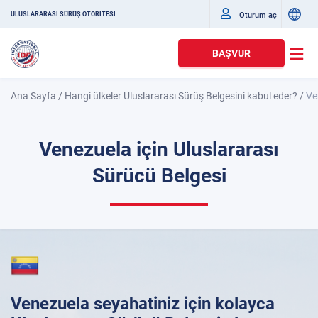
Oturum aç
ULUSLARARASI SÜRÜŞ OTORITESI
BAŞVUR
Ana Sayfa
/
Hangi ülkeler Uluslararası Sürüş Belgesini kabul eder?
/
Ve
Venezuela için Uluslararası
Sürücü Belgesi
Venezuela seyahatiniz için kolayca