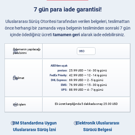
7 gün para iade garantisi!
Uluslararası Sürüş Otoritesi tarafından verilen belgeleri, teslimattan
önce herhangi bir zamanda veya belgenin tesliminden sonraki 7 gün
içinde ödediğiniz ücreti
tamamen geri
alarak iade edebilirsiniz.
Ödemenin yapılacağı
USD
para birimi
ABD'den uçak
25.99
USD
— 14 - 30 iş günü
postası:
42.99
USD
— 12 - 14 iş günü
FedEx Priority:
Teslimat
69.99
USD
— 2 - 5 iş günü
DHL Express:
76.99
USD
— 15 - 30 iş günü
EMS:
88.99
USD
— 4 - 7 iş günü
UPS:
Ek ücret karşılığında 5 dakikada onay
25.00
USD
Hızlı işlem
BM Standardına Uygun
Elektronik Uluslararası
Uluslararası Sürüş İzni
Sürücü Belgesi