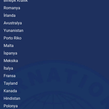
Birleşik Krallık
Romanya
İrlanda
Avustralya
Yunanistan
Porto Riko
Malta
İspanya
Meksika
İtalya
Fransa
Tayland
Kanada
Hindistan
Polonya