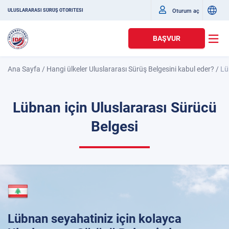
Oturum aç
ULUSLARARASI SÜRÜŞ OTORITESI
BAŞVUR
Ana Sayfa
/
Hangi ülkeler Uluslararası Sürüş Belgesini kabul eder?
/
Lü
Lübnan için Uluslararası Sürücü
Belgesi
Lübnan seyahatiniz için kolayca