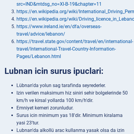
src=IND&mtdsg_no=XI-B-19&chapter=11
https://en.wikipedia.org/wiki/International_Driving_Per
https://en.wikipedia.org/wiki/Driving_licence_in_Leban
https://www.ireland.ie/en/dfa/overseas-
travel/advice/lebanon/
https://travel.state.gov/content/travel/en/international-
travel/International-Travel-Country-Information-
Pages/Lebanon.html
Lubnan icin surus ipuclari:
Lübnan'da yolun sag tarafinda seyrederler.
Izin verilen maksimum hiz siniri sehir bolgelerinde 50
km/h ve kirsal yollarda 100 km/h'dir.
Emniyet kemeri zorunludur.
Surus icin minimum yas 18'dir. Minimum kiralama
yasi 23'tur.
Lubnan'da alkollü arac kullanma yasak olsa da izin