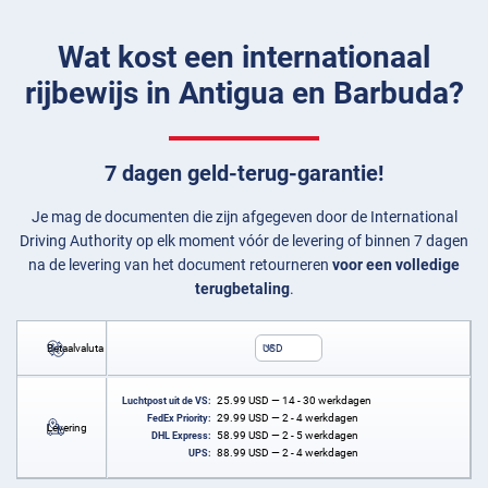
Wat kost een internationaal
rijbewijs in Antigua en Barbuda?
7 dagen geld-terug-garantie!
Je mag de documenten die zijn afgegeven door de International
Driving Authority op elk moment vóór de levering of binnen 7 dagen
na de levering van het document retourneren
voor een volledige
terugbetaling
.
Betaalvaluta
USD
25.99
USD
— 14 - 30 werkdagen
Luchtpost uit de VS:
29.99
USD
— 2 - 4 werkdagen
FedEx Priority:
Levering
58.99
USD
— 2 - 5 werkdagen
DHL Express:
88.99
USD
— 2 - 4 werkdagen
UPS: