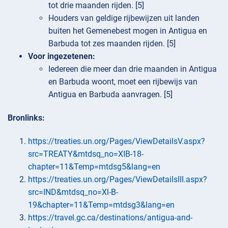
tot drie maanden rijden. [5]
Houders van geldige rijbewijzen uit landen
buiten het Gemenebest mogen in Antigua en
Barbuda tot zes maanden rijden. [5]
Voor ingezetenen:
Iedereen die meer dan drie maanden in Antigua
en Barbuda woont, moet een rijbewijs van
Antigua en Barbuda aanvragen. [5]
Bronlinks:
https://treaties.un.org/Pages/ViewDetailsV.aspx?
src=TREATY&mtdsq_no=XIB-18-
chapter=11&Temp=mtdsg5&lang=en
https://treaties.un.org/Pages/ViewDetailsIII.aspx?
src=IND&mtdsq_no=Xl-B-
19&chapter=11&Temp=mtdsg3&lang=en
https://travel.gc.ca/destinations/antigua-and-