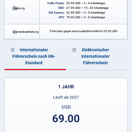
35.99
USD
— 2 - 4 Arbeitstage
FedEx Priority:
47.99
USD
— 15 - 30 Arbeitstage
Lieferung
EMS:
52.99
USD
— 2 - 5 Arbeitstage
DHL Express:
78.99
USD
— 3 - 5 Arbeitstage
UPS:
5 Minuten gegen eine zusätzliche Gebühr
25.00
USD
Expressbearbeitung
Internationaler
Elektronischer
Führerschein nach UN-
Internationaler
Standard
Führerschein
1 JAHR
Läuft ab 2027
USD
69.00