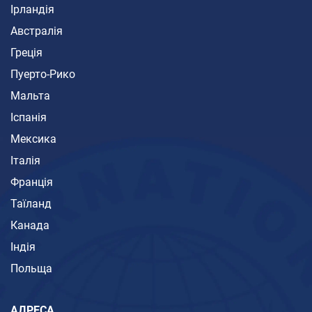
Ірландія
Австралія
Греція
Пуерто-Рико
Мальта
Іспанія
Мексика
Італія
Франція
Таїланд
Канада
Індія
Польща
АДРЕСА