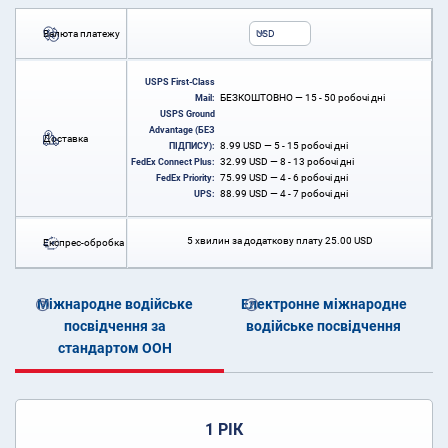
Валюта платежу
USD
USPS First-Class
БЕЗКОШТОВНО — 15 - 50 робочі дні
Mail:
USPS Ground
Advantage (БЕЗ
Доставка
8.99
USD
— 5 - 15 робочі дні
ПІДПИСУ):
32.99
USD
— 8 - 13 робочі дні
FedEx Connect Plus:
75.99
USD
— 4 - 6 робочі дні
FedEx Priority:
88.99
USD
— 4 - 7 робочі дні
UPS:
5 хвилин за додаткову плату
25.00
USD
Експрес-обробка
Міжнародне водійське
Електронне міжнародне
посвідчення за
водійське посвідчення
стандартом ООН
1 РІК