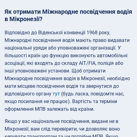
Як отримати Міжнародне посвідчення водія
в Мікронезії?
Відповідно до Віденської конвенції 1968 року,
Міжнародні посвідчення водія мають право видавати
національні уряди або уповноважені організації. У
більшості країн цю функцію виконують автомобільні
асоціації, які входять до складу AIT/FIA, поліція або
інші уповноважені установи. Щоб отримати
Міжнародне посвідчення водія в Мікронезії, необхідно
мати місцеве посвідчення водія та звернутися до
відповідного органу
тут
(будь ласка, повідомте нас,
якщо посилання не працює). Вартість та терміни
оформлення МПВ залежать від країни.
Якщо у вас національне посвідчення, видане не в
Мікронезії, вам слід перевірити, чи дозволяє воно
керувати транспортом та чи потрібне МПВ. Якщо