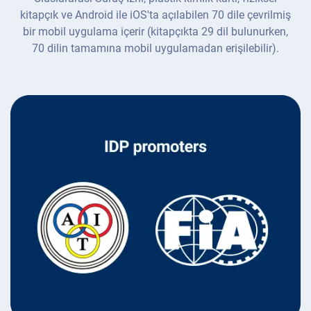
kitapçık ve Android ile iOS'ta açılabilen 70 dile çevrilmiş
bir mobil uygulama içerir (kitapçıkta 29 dil bulunurken,
70 dilin tamamına mobil uygulamadan erişilebilir).