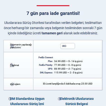
7 gün para iade garantisi!
Uluslararası Sürüş Otoritesi tarafından verilen belgeleri, teslimattan
önce herhangi bir zamanda veya belgenin tesliminden sonraki 7 gün
içinde ödediğiniz ücreti
tamamen geri
alarak iade edebilirsiniz.
Ödemenin yapılacağı
USD
para birimi
FedEx Connect
34.99
USD
— 9 - 14 iş günü
Plus:
77.99
USD
— 6 - 8 iş günü
Teslimat
FedEx Priority:
88.99
USD
— 4 - 7 iş günü
UPS:
115.99
USD
— 2 - 5 iş günü
DHL Express:
Ek ücret karşılığında 5 dakikada onay
25.00
USD
Hızlı işlem
BM Standardına Uygun
Elektronik Uluslararası
Uluslararası Sürüş İzni
Sürücü Belgesi