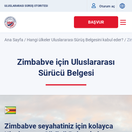
Oturum aç
ULUSLARARASI SÜRÜŞ OTORITESI
BAŞVUR
Ana Sayfa
/
Hangi ülkeler Uluslararası Sürüş Belgesini kabul eder?
/
Zi
Zimbabve için Uluslararası
Sürücü Belgesi
Zimbabve seyahatiniz için kolayca