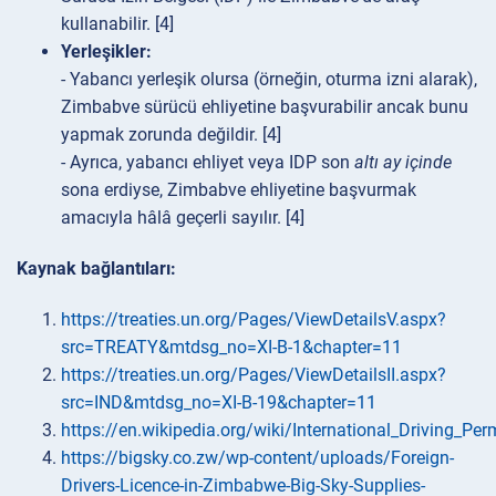
kullanabilir. [4]
Yerleşikler:
- Yabancı yerleşik olursa (örneğin, oturma izni alarak),
Zimbabve sürücü ehliyetine başvurabilir ancak bunu
yapmak zorunda değildir. [4]
- Ayrıca, yabancı ehliyet veya IDP son
altı ay içinde
sona erdiyse, Zimbabve ehliyetine başvurmak
amacıyla hâlâ geçerli sayılır. [4]
Kaynak bağlantıları:
https://treaties.un.org/Pages/ViewDetailsV.aspx?
src=TREATY&mtdsg_no=XI-B-1&chapter=11
https://treaties.un.org/Pages/ViewDetailsII.aspx?
src=IND&mtdsg_no=XI-B-19&chapter=11
https://en.wikipedia.org/wiki/International_Driving_Per
https://bigsky.co.zw/wp-content/uploads/Foreign-
Drivers-Licence-in-Zimbabwe-Big-Sky-Supplies-