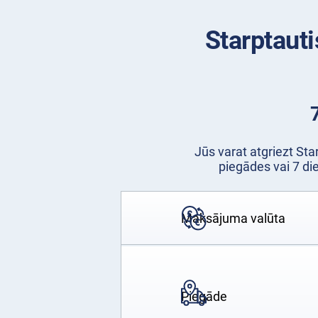
Starptaut
Jūs varat atgriezt St
piegādes vai 7 d
Maksājuma valūta
Piegāde