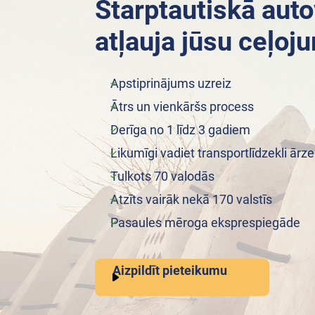
Starptautiskā auto
atļauja jūsu ceļo
Apstiprinājums uzreiz
Ātrs un vienkāršs process
Derīga no 1 līdz 3 gadiem
Likumīgi vadiet transportlīdzekli ār
Tulkots 70 valodās
Atzīts vairāk nekā 170 valstīs
Pasaules mēroga eksprespiegāde
Aizpildīt pieteikumu