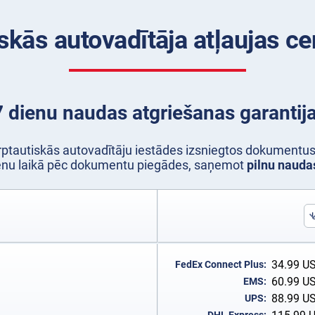
iskās autovadītāja atļaujas c
7 dienu naudas atgriešanas garantija
arptautiskās autovadītāju iestādes izsniegtos dokumentus 
ienu laikā pēc dokumentu piegādes, saņemot
pilnu naud
34.99
U
FedEx Connect Plus:
60.99
U
EMS:
88.99
U
UPS: