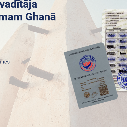
vadītāja
jumam Ghanā
zemēs