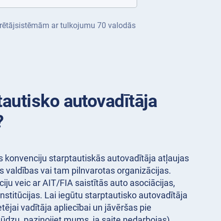
operētājsistēmām ar tulkojumu 70 valodās
tautisko autovadītāja
?
 konvenciju starptautiskās autovadītāja atļaujas
ās valdības vai tam pilnvarotas organizācijas.
ciju veic ar AIT/FIA saistītās auto asociācijas,
 institūcijas. Lai iegūtu starptautisko autovadītāja
tējai vadītāja apliecībai un jāvēršas pie
lūdzu, paziņojiet mums, ja saite nedarbojas).