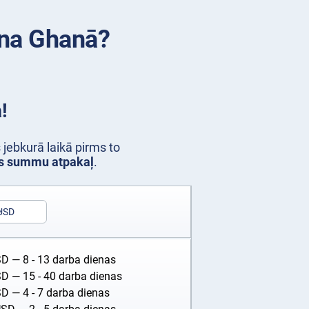
ena Ghanā?
!
jebkurā laikā pirms to
as summu atpakaļ
.
USD
SD
— 8 - 13 darba dienas
SD
— 15 - 40 darba dienas
SD
— 4 - 7 darba dienas