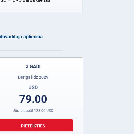
USD
— 2 - 5 darba dienas
tovadītāja apliecība
3 GADI
Derīgs līdz 2029
USD
79.00
Jūs ietaupāt
128.00
USD
PIETEIKTIES