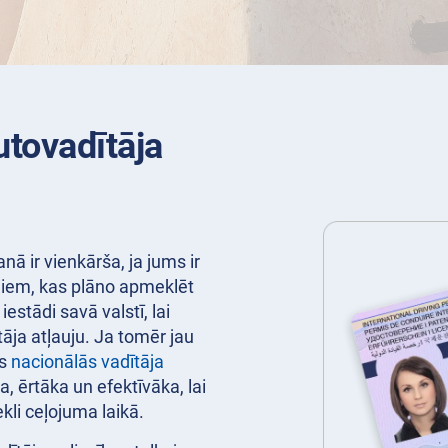
utovadītāja
ā ir vienkārša, ja jums ir
ājiem, kas plāno apmeklēt
estādi savā valstī, lai
āja atļauju. Ja tomēr jau
es
nacionālās vadītāja
a, ērtāka un efektīvāka, lai
ekli ceļojuma laikā.