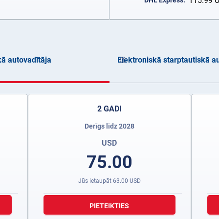
115.99
DHL Express:
kā autovadītāja
Elektroniskā starptautiskā au
2 GADI
Derīgs līdz 2028
USD
75.00
Jūs ietaupāt
63.00
USD
PIETEIKTIES