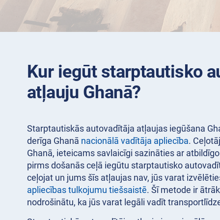
Kur iegūt starptautisko a
atļauju Ghanā?
Starptautiskās autovadītāja atļaujas iegūšana Ghan
derīga Ghanā
nacionālā vadītāja apliecība
. Ceļot
Ghanā, ieteicams savlaicīgi sazināties ar atbildīgo i
pirms došanās ceļā iegūtu starptautisko autovadīt
ceļojat un jums šīs atļaujas nav, jūs varat izvēlēti
apliecības tulkojumu tiešsaistē
. Šī metode ir ātrāk
nodrošinātu, ka jūs varat legāli vadīt transportlīdz