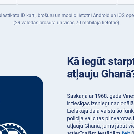
 plastikāta ID karti, brošūru un mobilo lietotni Android un iOS 
(29 valodas brošūrā un visas 70 mobilajā lietotnē).
Kā iegūt starp
atļauju Ghanā
Saskaņā ar 1968. gada Vīnes
ir tiesīgas izsniegt nacionāl
Lielākajā daļā valstu šo funk
policija vai citas pilnvarotas
atļauju Ghanā, jums jābūt vie
attiecīgajām iestādēm
šeit
(