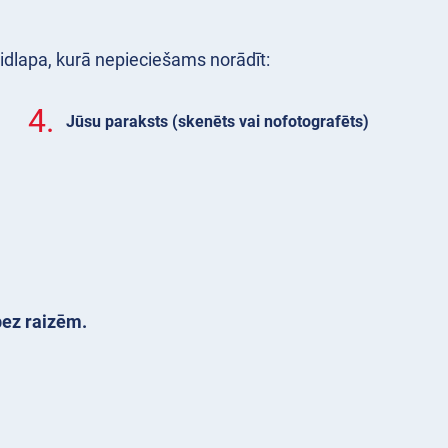
eidlapa, kurā nepieciešams norādīt:
4.
Jūsu paraksts (skenēts vai nofotografēts)
bez raizēm.