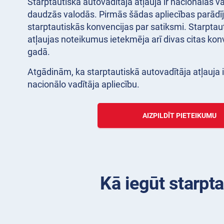
Starptautiskā autovadītāja atļauja ir nacionālās v
daudzās valodās. Pirmās šādas apliecības parādī
starptautiskās konvencijas par satiksmi. Starptau
atļaujas noteikumus ietekmēja arī divas citas ko
gadā.
Atgādinām, ka starptautiskā autovadītāja atļauja i
nacionālo vadītāja apliecību.
AIZPILDĪT PIETEIKUMU
Kā iegūt starpta