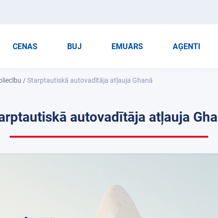
CENAS
BUJ
EMUĀRS
AĢENTI
pliecību
/
Starptautiskā autovadītāja atļauja Ghanā
arptautiskā autovadītāja atļauja Gh