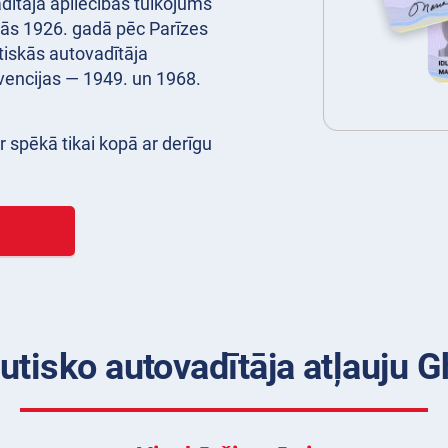
adītāja apliecības tulkojums
jās 1926. gadā pēc Parīzes
tiskās autovadītāja
nvencijas — 1949. un 1968.
r spēkā tikai kopā ar derīgu
utisko autovadītāja atļauju 