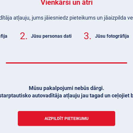
Vienkārši un ātri
tāja atļauju, jums jāiesniedz pieteikums un jāaizpilda v
2.
3.
fija
Jūsu personas dati
Jūsu fotogrāfija
Mūsu pakalpojumi nebūs dārgi.
tarptautisko autovadītāja atļauju jau tagad un ceļojiet 
AIZPILDĪT PIETEIKUMU