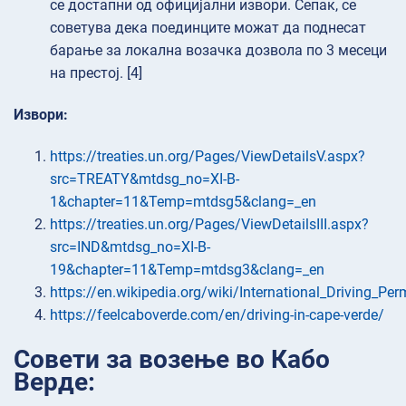
се достапни од официјални извори. Сепак, се
советува дека поединците можат да поднесат
барање за локална возачка дозвола по 3 месеци
на престој. [4]
Извори:
https://treaties.un.org/Pages/ViewDetailsV.aspx?
src=TREATY&mtdsg_no=XI-B-
1&chapter=11&Temp=mtdsg5&clang=_en
https://treaties.un.org/Pages/ViewDetailsIII.aspx?
src=IND&mtdsg_no=XI-B-
19&chapter=11&Temp=mtdsg3&clang=_en
https://en.wikipedia.org/wiki/International_Driving_Per
https://feelcaboverde.com/en/driving-in-cape-verde/
Совети за возење во Кабо
Верде: