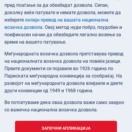
пред поаѓање за да обезбедат дозвола. Сепак,
доколку веќе патувате и немате дозвола, можете да
изберете
онлајн превод на вашата национална
возачка дозвола
. Овој метод нуди побрз, поудобен и
поефикасен начин да обезбедите легално возење за
време на вашето патување.
Меѓународната возачка дозвола претставува превод
на националната возачка дозвола на повеќе јазици.
Првите документи се појавиле во 1926 година по
Париската меѓународна конвенција за сообраќај. На
развојот на меѓународната дозвола влијаеле и двете
други конвенции од 1949 и 1968 година.
Ве потсетуваме дека оваа дозвола важи само заедно
со важечка национална возачка дозвола.
ЗАПОЧНИ АПЛИКАЦИЈА