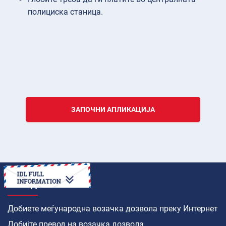
полициска станица.
ЗАПОЧНИ АПЛИКАЦИЈА
КАКО ДА
Добиете меѓународна возачка дозвола преку Интернет
Добијте превод на возачка дозвола