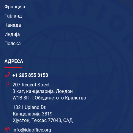
Франција
Тајланд
Канада
Индија
Полска
АДРЕСА
+1 205 855 3153
207 Regent Street
3 кат, канцеларија, Лондон
W1B 3HH, Обединетото Кралство
1321 Upland Dr.
Канцеларија 3819
Хјустон, Тексас 77043, САД
info@idaoffice.org