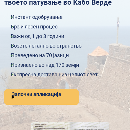
твоето патување во Кабо Верде
Инстант одобрување
Брз и лесен процес
Важи од 1 до 3 години
Возете легално во странство
Преведено на 70 јазици
Признаено во над 170 земји
Експресна достава низ целиот свет
Започни апликација