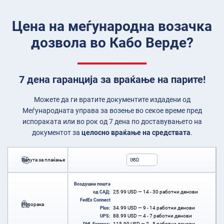
Цена на меѓународна возачка
дозвола во Кабо Верде?
7 дена гаранција за враќање на парите!
Можете да ги вратите документите издадени од
Меѓународната управа за возење во секое време пред
испораката или во рок од 7 дена по доставувањето на
документот за
целосно враќање на средствата
.
Валута за плаќање
USD
Воздушна пошта
25.99
USD
— 14 - 30 работни денови
од САД:
FedEx Connect
Испорака
34.99
USD
— 9 - 14 работни денови
Plus:
88.99
USD
— 4 - 7 работни денови
UPS:
115.99
USD
— 2 - 5 работни денови