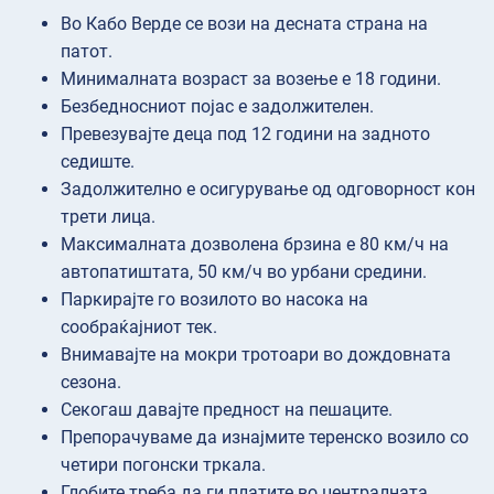
Во Кабо Верде се вози на десната страна на
патот.
Минималната возраст за возење е 18 години.
Безбедносниот појас е задолжителен.
Превезувајте деца под 12 години на задното
седиште.
Задолжително е осигурување од одговорност кон
трети лица.
Максималната дозволена брзина е 80 км/ч на
автопатиштата, 50 км/ч во урбани средини.
Паркирајте го возилото во насока на
сообраќајниот тек.
Внимавајте на мокри тротоари во дождовната
сезона.
Секогаш давајте предност на пешаците.
Препорачуваме да изнајмите теренско возило со
четири погонски тркала.
Глобите треба да ги платите во централната