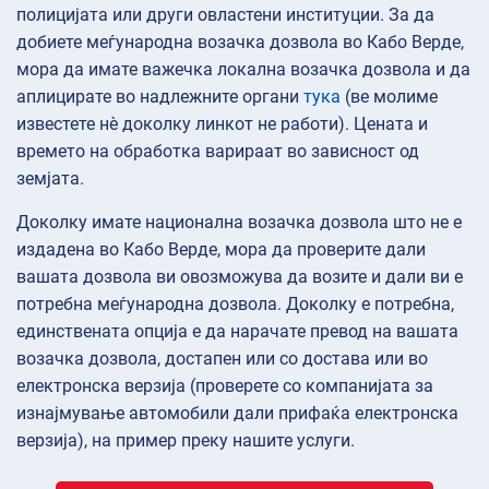
полицијата или други овластени институции. За да
добиете меѓународна возачка дозвола во Кабо Верде,
мора да имате важечка локална возачка дозвола и да
аплицирате во надлежните органи
тука
(ве молиме
известете нè доколку линкот не работи). Цената и
времето на обработка варираат во зависност од
земјата.
Доколку имате национална возачка дозвола што не е
издадена во Кабо Верде, мора да проверите дали
вашата дозвола ви овозможува да возите и дали ви е
потребна меѓународна дозвола. Доколку е потребна,
единствената опција е да нарачате превод на вашата
возачка дозвола, достапен или со достава или во
електронска верзија (проверете со компанијата за
изнајмување автомобили дали прифаќа електронска
верзија), на пример преку нашите услуги.