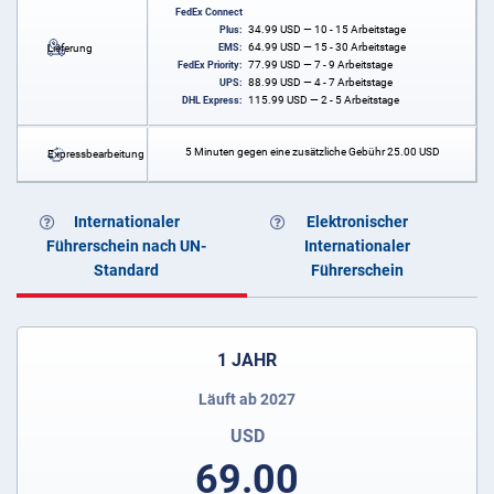
FedEx Connect
34.99
USD
— 10 - 15 Arbeitstage
Plus:
64.99
USD
— 15 - 30 Arbeitstage
Lieferung
EMS:
77.99
USD
— 7 - 9 Arbeitstage
FedEx Priority:
88.99
USD
— 4 - 7 Arbeitstage
UPS:
115.99
USD
— 2 - 5 Arbeitstage
DHL Express:
5 Minuten gegen eine zusätzliche Gebühr
25.00
USD
Expressbearbeitung
Internationaler
Elektronischer
Führerschein nach UN-
Internationaler
Standard
Führerschein
1 JAHR
Läuft ab 2027
USD
69.00