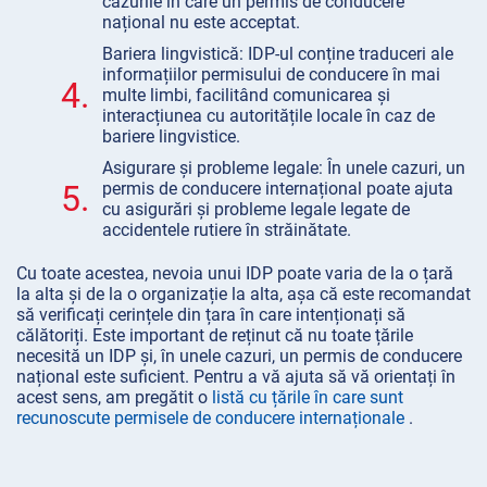
cazurile în care un permis de conducere
național nu este acceptat.
Bariera lingvistică: IDP-ul conține traduceri ale
informațiilor permisului de conducere în mai
4.
multe limbi, facilitând comunicarea și
interacțiunea cu autoritățile locale în caz de
bariere lingvistice.
Asigurare și probleme legale: În unele cazuri, un
5.
permis de conducere internațional poate ajuta
cu asigurări și probleme legale legate de
accidentele rutiere în străinătate.
Cu toate acestea, nevoia unui IDP poate varia de la o țară
la alta și de la o organizație la alta, așa că este recomandat
să verificați cerințele din țara în care intenționați să
călătoriți. Este important de reținut că nu toate țările
necesită un IDP și, în unele cazuri, un permis de conducere
național este suficient. Pentru a vă ajuta să vă orientați în
acest sens, am pregătit o
listă cu țările în care sunt
recunoscute permisele de conducere internaționale
.