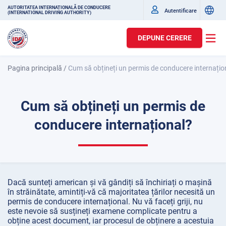
AUTORITATEA INTERNAȚIONALĂ DE CONDUCERE
Autentificare
(INTERNATIONAL DRIVING AUTHORITY)
DEPUNE CERERE
Pagina principală
/
Cum să obțineți un permis de conducere internațio
Cum să obțineți un permis de
conducere internațional?
Dacă sunteți american și vă gândiți să închiriați o mașină
în străinătate, amintiți-vă că majoritatea țărilor necesită un
permis de conducere internațional. Nu vă faceți griji, nu
este nevoie să susțineți examene complicate pentru a
obține acest document, iar procesul de obținere a acestuia