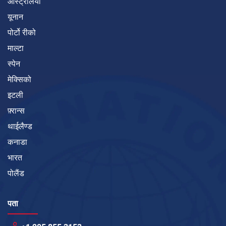
ऑस्ट्रेलिया
यूनान
पोर्टो रीको
माल्टा
स्पेन
मेक्सिको
इटली
फ़्रान्स
थाईलैण्ड
कनाडा
भारत
पोलैंड
पता