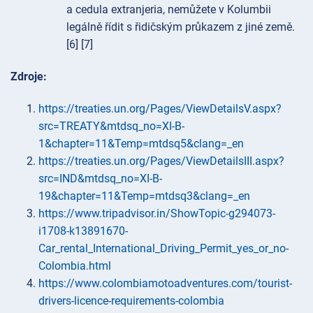
a cedula extranjeria, nemůžete v Kolumbii
legálně řídit s řidičským průkazem z jiné země.
[6] [7]
Zdroje:
https://treaties.un.org/Pages/ViewDetailsV.aspx?
src=TREATY&mtdsq_no=XI-B-
1&chapter=11&Temp=mtdsq5&clang=_en
https://treaties.un.org/Pages/ViewDetailsIII.aspx?
src=IND&mtdsq_no=XI-B-
19&chapter=11&Temp=mtdsq3&clang=_en
https://www.tripadvisor.in/ShowTopic-g294073-
i1708-k13891670-
Car_rental_International_Driving_Permit_yes_or_no-
Colombia.html
https://www.colombiamotoadventures.com/tourist-
drivers-licence-requirements-colombia