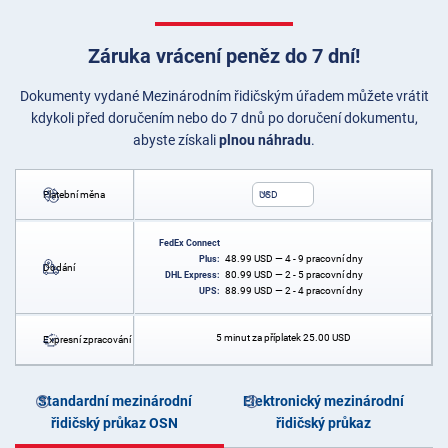
Záruka vrácení peněz do 7 dní!
Dokumenty vydané Mezinárodním řidičským úřadem můžete vrátit
kdykoli před doručením nebo do 7 dnů po doručení dokumentu,
abyste získali
plnou náhradu
.
Platební měna
USD
FedEx Connect
48.99
USD
— 4 - 9 pracovní dny
Plus:
Dodání
80.99
USD
— 2 - 5 pracovní dny
DHL Express:
88.99
USD
— 2 - 4 pracovní dny
UPS:
5 minut za příplatek
25.00
USD
Expresní zpracování
Standardní mezinárodní
Elektronický mezinárodní
řidičský průkaz OSN
řidičský průkaz