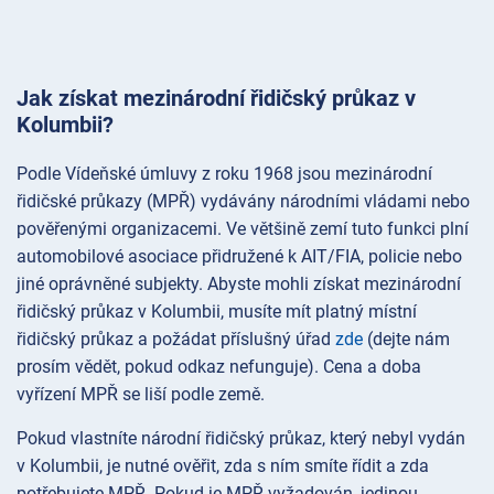
Jak získat mezinárodní řidičský průkaz v
Kolumbii?
Podle Vídeňské úmluvy z roku 1968 jsou mezinárodní
řidičské průkazy (MPŘ) vydávány národními vládami nebo
pověřenými organizacemi. Ve většině zemí tuto funkci plní
automobilové asociace přidružené k AIT/FIA, policie nebo
jiné oprávněné subjekty. Abyste mohli získat mezinárodní
řidičský průkaz v Kolumbii, musíte mít platný místní
řidičský průkaz a požádat příslušný úřad
zde
(dejte nám
prosím vědět, pokud odkaz nefunguje). Cena a doba
vyřízení MPŘ se liší podle země.
Pokud vlastníte národní řidičský průkaz, který nebyl vydán
v Kolumbii, je nutné ověřit, zda s ním smíte řídit a zda
potřebujete MPŘ. Pokud je MPŘ vyžadován, jedinou