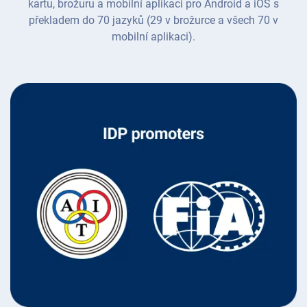
kartu, brožuru a mobilní aplikaci pro Android a iOS s
překladem do 70 jazyků (29 v brožurce a všech 70 v
mobilní aplikaci).