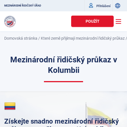
Přihlášení
MEZINÁRODNÍ ŘIDIČSKÝ ÚŘAD
POUŽÍT
Domovská stránka
/
Které země přijímají mezinárodní řidičský průkaz
Mezinárodní řidičský průkaz v
Kolumbii
Získejte snadno mezinárodní řidičský