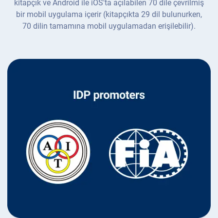
kitapçık ve Android ile iOS'ta açılabilen 70 dile çevrilmiş
bir mobil uygulama içerir (kitapçıkta 29 dil bulunurken,
70 dilin tamamına mobil uygulamadan erişilebilir).