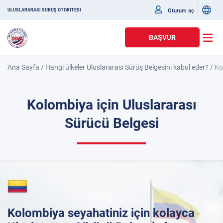
Oturum aç
ULUSLARARASI SÜRÜŞ OTORITESI
BAŞVUR
Ana Sayfa
/
Hangi ülkeler Uluslararası Sürüş Belgesini kabul eder?
/
Ko
Kolombiya için Uluslararası
Sürücü Belgesi
Kolombiya seyahatiniz için kolayca