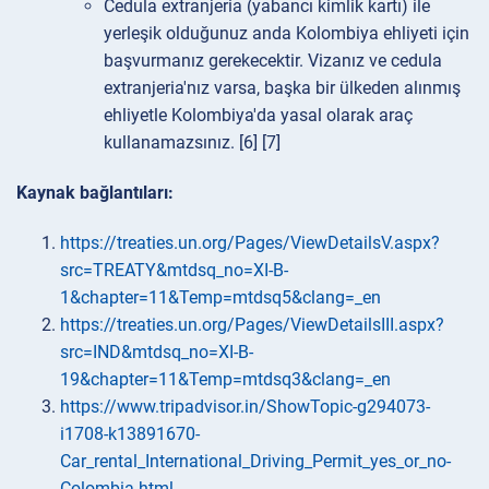
Cedula extranjeria (yabancı kimlik kartı) ile
yerleşik olduğunuz anda Kolombiya ehliyeti için
başvurmanız gerekecektir. Vizanız ve cedula
extranjeria'nız varsa, başka bir ülkeden alınmış
ehliyetle Kolombiya'da yasal olarak araç
kullanamazsınız. [6] [7]
Kaynak bağlantıları:
https://treaties.un.org/Pages/ViewDetailsV.aspx?
src=TREATY&mtdsq_no=XI-B-
1&chapter=11&Temp=mtdsq5&clang=_en
https://treaties.un.org/Pages/ViewDetailsIII.aspx?
src=IND&mtdsq_no=XI-B-
19&chapter=11&Temp=mtdsq3&clang=_en
https://www.tripadvisor.in/ShowTopic-g294073-
i1708-k13891670-
Car_rental_International_Driving_Permit_yes_or_no-
Colombia.html