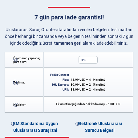
7 gün para iade garantisi!
Uluslararası Sürüş Otoritesi tarafından verilen belgeleri, teslimattan
önce herhangi bir zamanda veya belgenin tesliminden sonraki 7 gün
içinde ödediğiniz ücreti
tamamen geri
alarak iade edebilirsiniz.
Ödemenin yapılacağı
USD
para birimi
FedEx Connect
48.99
USD
— 4 - 9 iş günü
Plus:
Teslimat
80.99
USD
— 2 - 5 iş günü
DHL Express:
88.99
USD
— 2 - 4 iş günü
UPS:
Ek ücret karşılığında 5 dakikada onay
25.00
USD
Hızlı işlem
BM Standardına Uygun
Elektronik Uluslararası
Uluslararası Sürüş İzni
Sürücü Belgesi