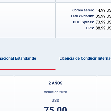
14.99
U
Correo aéreo:
35.99
U
FedEx Priority:
73.99
U
DHL Express:
88.99
U
UPS:
nacional Estándar de
Licencia de Conducir Interna
2 AÑOS
Vence en 2028
USD
75.00