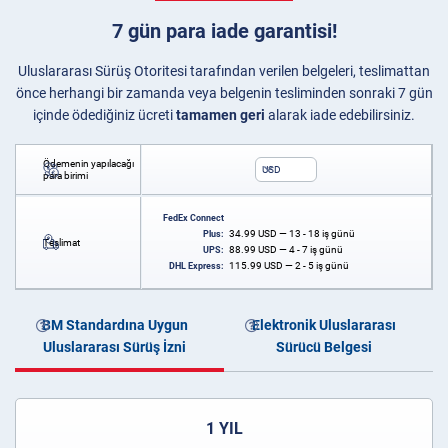
7 gün para iade garantisi!
Uluslararası Sürüş Otoritesi tarafından verilen belgeleri, teslimattan
önce herhangi bir zamanda veya belgenin tesliminden sonraki 7 gün
içinde ödediğiniz ücreti
tamamen geri
alarak iade edebilirsiniz.
Ödemenin yapılacağı
USD
para birimi
FedEx Connect
34.99
USD
— 13 - 18 iş günü
Plus:
Teslimat
88.99
USD
— 4 - 7 iş günü
UPS:
115.99
USD
— 2 - 5 iş günü
DHL Express:
BM Standardına Uygun
Elektronik Uluslararası
Uluslararası Sürüş İzni
Sürücü Belgesi
1 YIL