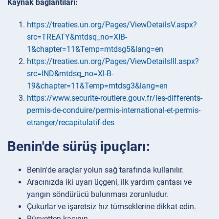
Kaynak bağlantıları:
https://treaties.un.org/Pages/ViewDetailsV.aspx?
src=TREATY&mtdsq_no=XIB-
1&chapter=11&Temp=mtdsg5&lang=en
https://treaties.un.org/Pages/ViewDetailsIII.aspx?
src=IND&mtdsq_no=Xl-B-
19&chapter=11&Temp=mtdsg3&lang=en
https://www.securite-routiere.gouv.fr/les-differents-
permis-de-conduire/permis-international-et-permis-
etranger/recapitulatif-des
Benin'de sürüş ipuçları:
Benin'de araçlar yolun sağ tarafında kullanılır.
Aracınızda iki uyarı üçgeni, ilk yardım çantası ve
yangın söndürücü bulunması zorunludur.
Çukurlar ve işaretsiz hız tümseklerine dikkat edin.
Rüşvetten kaçının.