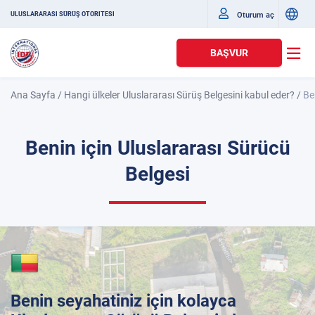
Oturum aç
ULUSLARARASI SÜRÜŞ OTORITESI
BAŞVUR
Ana Sayfa
/
Hangi ülkeler Uluslararası Sürüş Belgesini kabul eder?
/
Be
Benin için Uluslararası Sürücü
Belgesi
Benin seyahatiniz için kolayca