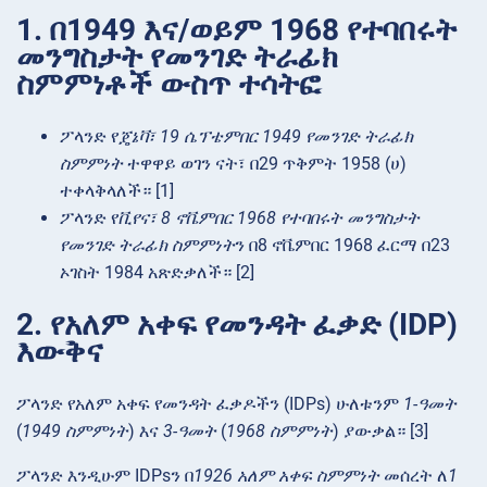
1. በ1949 እና/ወይም 1968 የተባበሩት
መንግስታት የመንገድ ትራፊክ
ስምምነቶች ውስጥ ተሳትፎ
ፖላንድ የ
ጄኔቫ፣ 19 ሴፕቴምበር 1949 የመንገድ ትራፊክ
ስምምነት
ተዋዋይ ወገን ናት፣ በ29 ጥቅምት 1958 (ሀ)
ተቀላቅላለች። [1]
ፖላንድ የ
ቪየና፣ 8 ኖቬምበር 1968 የተባበሩት መንግስታት
የመንገድ ትራፊክ ስምምነት
ን በ8 ኖቬምበር 1968 ፈርማ በ23
ኦገስት 1984 አጽድቃለች። [2]
2. የአለም አቀፍ የመንዳት ፈቃድ (IDP)
እውቅና
ፖላንድ የአለም አቀፍ የመንዳት ፈቃዶችን (IDPs) ሁለቱንም
1-ዓመት
(
1949 ስምምነት
) እና
3-ዓመት
(
1968 ስምምነት
) ያውቃል። [3]
ፖላንድ እንዲሁም IDPsን በ
1926 አለም አቀፍ ስምምነት
መሰረት ለ
1