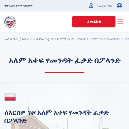
ዓለም አቀፍ የመንጃ ባለስልጣን
በመለያ ይግቡ
ያመልክቱ
መነሻ ገጽ
/
አለምአቀፍ የመንጃ ፍቃድ የሚቀበሉ ሀገራት
/
አለም አቀፍ የመንዳት ፈቃ
አለም አቀፍ የመንዳት ፈቃድ በፖላንድ
ለእርስዎ ጉዞ አለም አቀፍ የመንዳት ፈቃድ
በፖላንድ