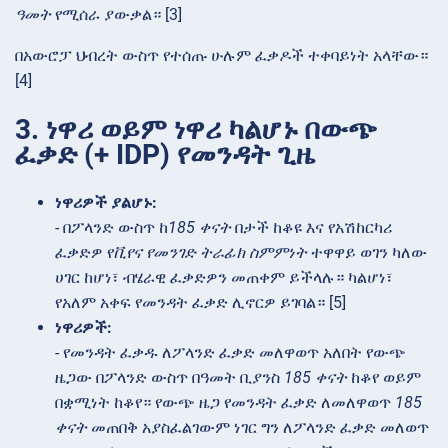
ዓመት
የሚሰራ ያውቃል። [3]
በአውሮፓ ህብረት ውስጥ የተሰጡ ሁሉም ፈቃዶች ተቀባይነት አላቸው።
[4]
3. ነዋሪ ወይም ነዋሪ ካልሆኑ በውጭ
ፈቃድ (+ IDP) የመንዳት ጊዜ
ነዋሪዎች ያልሆኑ:
- በፖላንድ ውስጥ ከ
185 ቀናት
በታች ከቆዩ እና የአሽከርካሪ
ፈቃድዎ የ
ቪየና የመንገድ ትራፊክ ስምምነት
ተዋዋይ ወገን ካለው
ሀገር ከሆነ፣ ብሄራዊ ፈቃድዎን መጠቀም ይችላሉ። ካልሆነ፣
የአለም አቀፍ የመንዳት ፈቃድ ሊኖርዎ ይገባል። [5]
ነዋሪዎች:
- የመንዳት ፈቃዱ ለፖላንድ ፈቃድ መለዋወጥ አለበት የውጭ
ዜጋው በፖላንድ ውስጥ በዓመት ቢያንስ
185 ቀናት
ከቆየ ወይም
በቋሚነት ከቆየ። የውጭ ዜጋ የመንዳት ፈቃድ ለመለዋወጥ
185
ቀናት
መጠበቅ አያስፈልገውም ነገር ግን ለፖላንድ ፈቃድ መለወጥ