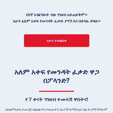
የእኛ አገልግሎት ብዙ ገንዘብ አይጠይቅም።
አሁን አለም አቀፍ የመንዳት ፈቃድ ያግኙ እና በቀላሉ ይጓዙ።
አሁን ያመልክቱ
አለም አቀፍ የመንዳት ፈቃድ ዋጋ
በፖላንድ?
የ 7 ቀናት ገንዘብ ተመላሽ ዋስትና!
በአለምአቀፍ የመንጃ ባለስልጣን የወጡትን ሰነዶች ከማቅረቡ በፊት በማንኛውም