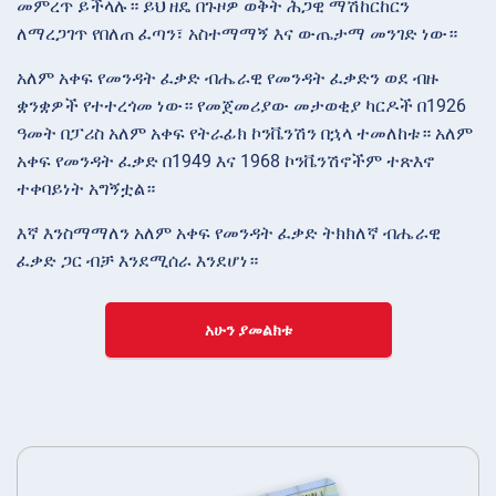
መምረጥ ይችላሉ። ይህ ዘዴ በጉዞዎ ወቅት ሕጋዊ ማሽከርከርን
ለማረጋገጥ የበለጠ ፈጣን፣ አስተማማኝ እና ውጤታማ መንገድ ነው።
አለም አቀፍ የመንዳት ፈቃድ ብሔራዊ የመንዳት ፈቃድን ወደ ብዙ
ቋንቋዎች የተተረጎመ ነው። የመጀመሪያው መታወቂያ ካርዶች በ1926
ዓመት በፓሪስ አለም አቀፍ የትራፊክ ኮንቬንሽን በኋላ ተመለከቱ። አለም
አቀፍ የመንዳት ፈቃድ በ1949 እና 1968 ኮንቬንሽኖችም ተጽእኖ
ተቀባይነት አግኝቷል።
እኛ እንስማማለን አለም አቀፍ የመንዳት ፈቃድ ትክክለኛ ብሔራዊ
ፈቃድ ጋር ብቻ እንደሚሰራ እንደሆነ።
አሁን ያመልክቱ