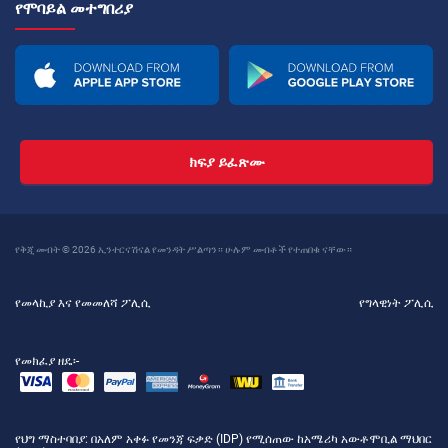
የሞባይል መተግበሪያ
ክፍያ ይፈጽሙ
የቅጂ መብት © 2026 ኢንተርናሽናል የመንዳት ሥልጣን። ሁሉም መብቶች የተጠበቁ ናቸው።
የመላኪያ እና የመመለሻ ፖሊሲ
የግላዊነት ፖሊሲ
የመክፈያ ዘዴ፡-
የህግ ማስተባበያ
: በአለም አቀፉ የመንጃ ፍቃድ (IDP) የሚሰጠው ከአሜሪካ አውቶሞቢል ማህበር