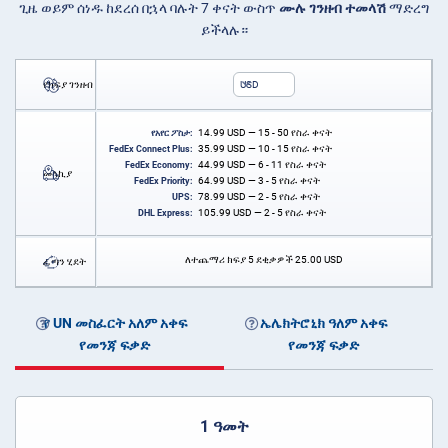
ጊዜ ወይም ሰነዱ ከደረሰ በኋላ ባሉት 7 ቀናት ውስጥ
ሙሉ ገንዘብ ተመላሽ
ማድረግ
ይችላሉ።
የክፍያ ገንዘብ
USD
14.99
USD
— 15 - 50 የስራ ቀናት
የአየር ፖስታ:
35.99
USD
— 10 - 15 የስራ ቀናት
FedEx Connect Plus:
44.99
USD
— 6 - 11 የስራ ቀናት
FedEx Economy:
መላኪያ
64.99
USD
— 3 - 5 የስራ ቀናት
FedEx Priority:
78.99
USD
— 2 - 5 የስራ ቀናት
UPS:
105.99
USD
— 2 - 5 የስራ ቀናት
DHL Express:
ለተጨማሪ ክፍያ 5 ደቂቃዎች
25.00
USD
ፈጣን ሂደት
የ UN መስፈርት አለም አቀፍ
ኤሌክትሮኒክ ዓለም አቀፍ
የመንጃ ፍቃድ
የመንጃ ፍቃድ
1 ዓመት