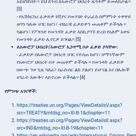
አይዘገይበት። ይህ ደንብ ለአውሮፓ ህብረት ዜጎችም ይመለከታል።
[5]
- የአሽከርካሪ ፈቃድዎ የ
ቪየና የመንገድ ትራፊክ ስምምነት
ተዋዋይ
ወገን ካለው ሀገር ከሆነ፣ ብሄራዊ ፈቃድዎን መጠቀም ይችላሉ።
ካልሆነ፣ የፖላንድ የመንዳት ፈቃድ እስኪያገኙ ድረስ የአለም አቀፍ
የመንዳት ፈቃድ ሊኖርዎ ይገባል። [5]
ለአውሮፓ ህብረት/አውሮፓ ኢኮኖሚ ቦታ ፈቃድ ያላቸው:
- ፈቃድዎ በአውሮፓ ህብረት ሀገር የተሰጠ ከሆነ፣ በማንኛውም
የአውሮፓ ህብረት ቦታ መጠቀም ይችላሉ። የመንዳት ፈቃድዎ
በውጭ ጉዞ ጊዜ ካለፈ፣ በራስ-ሰር ልክ ያልሆነ ይሆናል እና በሌሎች
ሀገራት እውቅና ላይኖረው ይችላል። [4]
የምንጭ አገናኞች:
https://treaties.un.org/Pages/ViewDetailsV.aspx?
src=TREATY&mtdsg_no=XI-B-1&chapter=11
https://treaties.un.org/Pages/ViewDetailsII.aspx?
src=IND&mtdsg_no=XI-B-19&chapter=11
https://en.wikipedia.org/wiki/International_Driving_Per