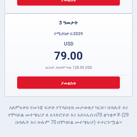
ያመልክቱ
3 ዓመታት
የሚያበቃ በ 2029
USD
79.00
እርስዎ ያስቀምጣሉ
128.00
USD
ያመልክቱ
አለምአቀፍ የመንጃ ፍቃድ የፕላስቲክ መታወቂያ ካርድ፣ ቡክሌት እና
የሞባይል መተግበሪያ ለ አንድሮይድ እና አይኦኤስ በ70 ቋንቋዎች (29
ቡክሌት እና ሁሉም 70 በሞባይል መተግበሪያ) ተተርጉሟል።