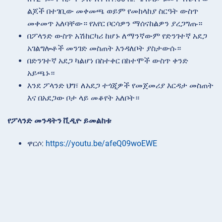
ልጆች በተገቢው መቀመጫ ወይም የመከላከያ ስርዓት ውስጥ
መቀመጥ አለባቸው። የአየር ቦርሳዎን ማሰናከልዎን ያረጋግጡ።
በፖላንድ ውስጥ አሽከርካሪ ከሆኑ ለማንኛውም የድንገተኛ አደጋ
አገልግሎቶች መንገድ መስጠት እንዳለቦት ያስታውሱ።
በድንገተኛ አደጋ ካልሆነ በስተቀር በከተሞች ውስጥ ቀንድ
አይጫኑ።
እንደ ፖላንድ ህግ፣ ለአደጋ ተጎጂዎች የመጀመሪያ እርዳታ መስጠት
እና በአደጋው ቦታ ላይ መቆየት አለቦት።
የፖላንድ መንዳትን ቪዲዮ ይመልከቱ
ዋርሶ:
https://youtu.be/afeQ09woEWE