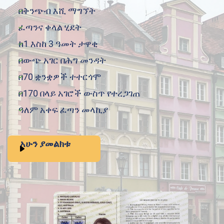
በቅንጭብ እሺ ማግኘት
ፈጣንና ቀላል ሂደት
ከ1 እስከ 3 ዓመት ታዋቂ
በውጭ አገር በሕግ መንዳት
በ70 ቋንቋዎች ተተርጎሞ
በ170 በላይ አገሮች ውስጥ የተረጋገጠ
ዓለም አቀፍ ፈጣን መላኪያ
አሁን ያመልክቱ