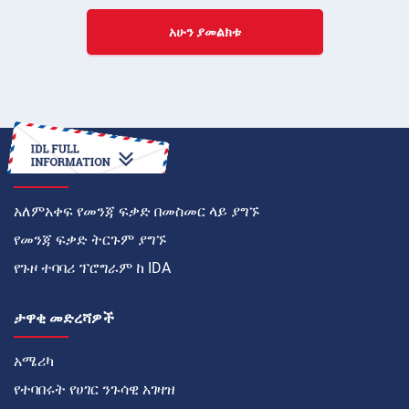
አሁን ያመልክቱ
እንዴት
አለምአቀፍ የመንጃ ፍቃድ በመስመር ላይ ያግኙ
የመንጃ ፍቃድ ትርጉም ያግኙ
የጉዞ ተባባሪ ፕሮግራም ከ IDA
ታዋቂ መድረሻዎች
አሜሪካ
የተባበሩት የሀገር ንጉሳዊ አገዛዝ