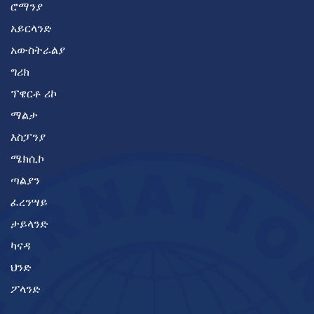
ሮማንያ
አይርላንድ
አውስትራልያ
ግሪክ
ፕዌርቶ ሪኮ
ማልታ
እስፓንያ
ሜክሲኮ
ጣልያን
ፈረንሣይ
ታይላንድ
ካናዳ
ህንድ
ፖላንድ