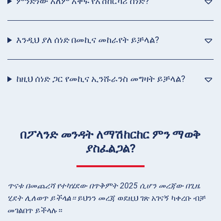
ምንድነው አለም አቀፍ የአሽከርካሪ ሰነድ?
እንዲህ ያለ ሰነድ በመኪና መከራየት ይቻላል?
ከዚህ ሰነድ ጋር የመኪና ኢንሹራንስ መግዛት ይቻላል?
በፖላንድ መንዳት ለማሽከርከር ምን ማወቅ
ያስፈልጋል?
ጥናቱ በመጨረሻ የተካሄደው በጥቅምት 2025 ሲሆን መረጃው በጊዜ
ሂደት ሊለወጥ ይችላል።
ይህንን መረጃ ወደዚህ ገጽ አገናኝ ካቀረቡ ብቻ
መገልበጥ ይችላሉ።