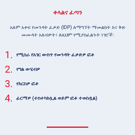
ቀላልና ፈጣን
አለም አቀፍ የመንዳት ፈቃድ (IDP) ለማግኘት ማመልከት እና ቅጽ
መሙላት አለብዎት፣ ለዚህም የሚያስፈልጉት ነገሮች:
1.
የሚሰራ የአገር ውስጥ የመንዳት ፈቃድዎ ፎቶ
2.
የግል ውሂብዎ
3.
የእርስዎ ፎቶ
4.
ፊርማዎ (ተስተካክሏል ወይም ፎቶ ተወስዷል)