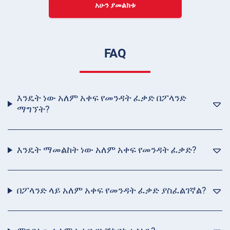
አሁን ያመልክቱ
FAQ
እንዴት ነው አለም አቀፍ የመንዳት ፈቃድ በፖላንድ
ማግኘት?
እንዴት ማመልከት ነው አለም አቀፍ የመንዳት ፈቃድ?
በፖላንድ ላይ አለም አቀፍ የመንዳት ፈቃድ ያስፈልገኛል?