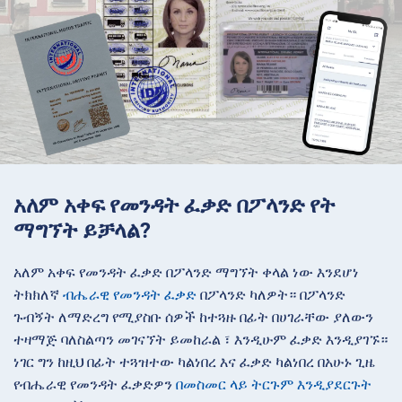
አለም አቀፍ የመንዳት ፈቃድ በፖላንድ የት
ማግኘት ይቻላል?
አለም አቀፍ የመንዳት ፈቃድ በፖላንድ ማግኘት ቀላል ነው እንደሆነ
ትክክለኛ
ብሔራዊ የመንዳት ፈቃድ
በፖላንድ ካለዎት። በፖላንድ
ጉብኝት ለማድረግ የሚያስቡ ሰዎች ከተጓዙ በፊት በሀገራቸው ያለውን
ተዛማጅ ባለስልጣን መገናኘት ይመከራል ፣ እንዲሁም ፈቃድ እንዲያገኙ።
ነገር ግን ከዚህ በፊት ተጓዝተው ካልነበረ እና ፈቃድ ካልነበረ በአሁኑ ጊዜ
የብሔራዊ የመንዳት ፈቃድዎን
በመስመር ላይ ትርጉም እንዲያደርጉት