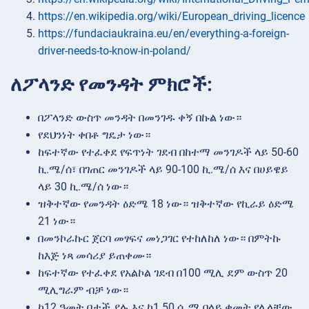
https://en.wikipedia.org/wiki/European_driving_licence
https://fundaciaukraina.eu/en/everything-a-foreign-
driver-needs-to-know-in-poland/
ለፖላንድ የመንዳት ምክሮች:
በፖላንድ ውስጥ መንዳት በመንገዱ ቀኝ በኩል ነው።
የደህንነት ቀበቶ ግዴታ ነው።
ከፍተኛው የተፈቀደ የፍጥነት ገደብ በከተማ መንገዶች ላይ 50-60
ኪ.ሜ/ሰ፣ በገጠር መንገዶች ላይ 90-100 ኪ.ሜ/ሰ እና በሀይዌይ
ላይ 30 ኪ.ሜ/ሰ ነው።
ዝቅተኛው የመንዳት ዕድሜ 18 ነው። ዝቅተኛው የኪራይ ዕድሜ
21 ነው።
በመንኮራኩር ጀርባ መፃፍና መነጋገር የተከለከለ ነው። በምትኩ
ከእጅ ነጻ መሳሪያ ይጠቀሙ።
ከፍተኛው የተፈቀደ የአልኮል ገደብ በ100 ሚሊ ደም ውስጥ 20
ሚሊግራም ብቻ ነው።
ከ12 ዓመት በታች ያሉ እና ከ1.50 ሴ.ሜ በላይ ቁመት የሌላቸው