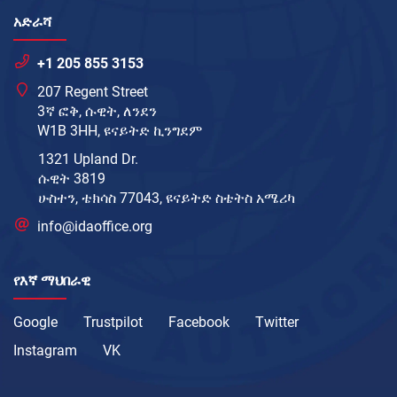
አድራሻ
+1 205 855 3153
207 Regent Street
3ኛ ፎቅ, ሱዊት, ለንደን
W1B 3HH, ዩናይትድ ኪንግደም
1321 Upland Dr.
ሱዊት 3819
ሁስተን, ቴክሳስ 77043, ዩናይትድ ስቴትስ አሜሪካ
info@idaoffice.org
የእኛ ማህበራዊ
Google
Trustpilot
Facebook
Twitter
Instagram
VK