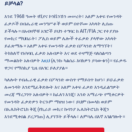
ይቻላል?
እንደ 1968 ዓመት የቪየና ኮንቬንሽን መሠረት፣ አለም አቀፍ የመንዳት
ፈቃዶች በብሔራዊ መንግሥቶች ወይም በተሾሙ አካላት ሊሰጡ
ይችላሉ። በአብዛኞቹ አገሮች ይህን ተግባር ከ AIT/FIA ጋር የተያያዙ
የመኪና ማህበራት፣ ፖሊስ ወይም ሌሎች ተፈቃድ ያላቸው አካላት
ይፈጽማሉ። አለም አቀፍ የመንዳት ፈቃድ በፖላንድ ለማግኘት፣
ትክክለኛ የአካባቢ ፈቃድ አለብዎት እና ወደ ተዛማጅ ባለስልጣን
ማመልከት አለብዎት
እዚህ
(ሊንኩ ካልሰራ እባክዎን ያሳውቁን)። የፈቃዱ
ዋጋና የማስኬያ ጊዜ በአገር ይለያያል።
ካለሎት የብሔራዊ ፈቃድ በፖላንድ ውስጥ የማይሰጥ ከሆነ፣ ይህ ፈቃድ
ለመንዳት እንደሚፈቅድሎት እና አለም አቀፍ ፈቃድ እንዲፈልግዎት
መረጃ ማረጋገጥ አለብዎት። ከፈለገ እንጂ፣ አንድ አማራጭ የሚቀርዎት
የመንዳት ፈቃድዎን ትርጉም ማዘዝ ነው፣ ይህም በመላክ ወይም
በኤሌክትሮኒክ ቅጂ (የኪራይ መኪና ኩባንያ ኤሌክትሮኒክ ቅጂን
እንደሚቀበል ያረጋግጡ) ሊያገኙት ይችላሉ፣ ለምሳሌ በእኛ አገልግሎት።