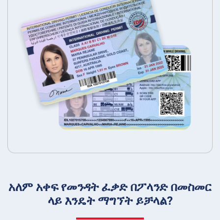
አለም አቀፍ የመንዳት ፈቃድ በፖላንድ በመስመር
ላይ እንዴት ማግኘት ይቻላል?