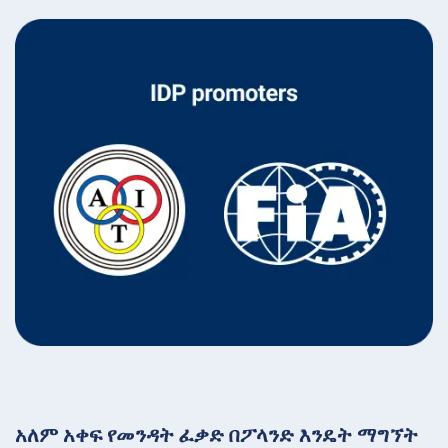
አለም አቀፍ የመንዳት ፈቃድ በፖላንድ እንዴት ማግኘት