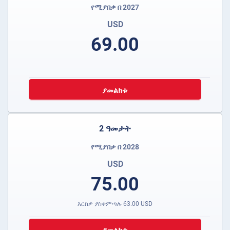
የሚያበቃ በ 2027
USD
69.00
ያመልክቱ
2 ዓመታት
የሚያበቃ በ 2028
USD
75.00
እርስዎ ያስቀምጣሉ
63.00
USD