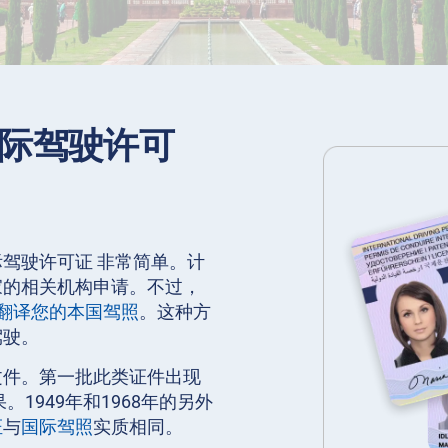
际驾驶许可
驾驶许可证 非常简单。计
家的相关机构申请。不过，
翻译您的本国驾照
。这种方
驾驶。
文件。第一批此类证件出现
1949年和1968年的另外
证
与
国际驾照
实质相同。