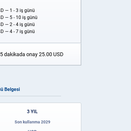
SD
— 1 - 3 iş günü
SD
— 5 - 10 iş günü
SD
— 2 - 4 iş günü
SD
— 4 - 7 iş günü
a 5 dakikada onay
25.00
USD
cü Belgesi
3 YIL
Son kullanma 2029