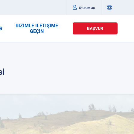
Oturum aç
BIZIMLE İLETIŞIME
R
BAŞVUR
GEÇIN
si