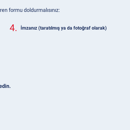
eren formu doldurmalısınız:
4.
İmzanız (taratılmış ya da fotoğraf olarak)
edin.