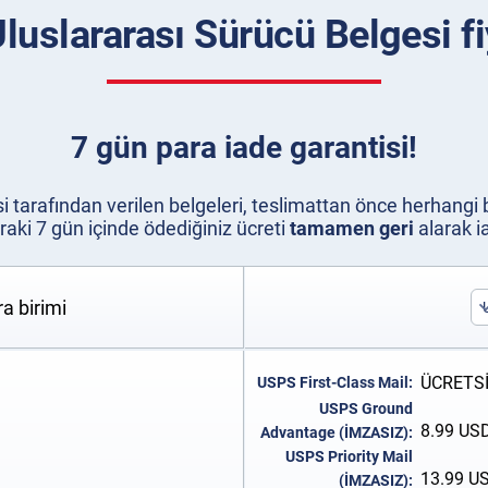
uslararası Sürücü Belgesi fi
7 gün para iade garantisi!
si tarafından verilen belgeleri, teslimattan önce herhang
aki 7 gün içinde ödediğiniz ücreti
tamamen geri
alarak ia
a birimi
ÜCRETSİZ
USPS First-Class Mail:
USPS Ground
8.99
US
Advantage (İMZASIZ):
USPS Priority Mail
13.99
U
(İMZASIZ):