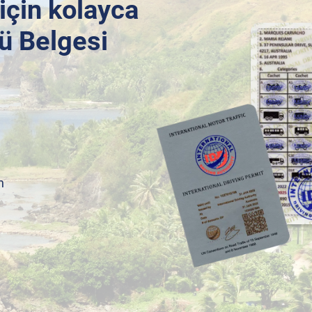
için kolayca
ü Belgesi
n