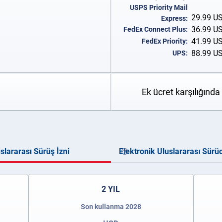
USPS Priority Mail
29.99
U
Express:
36.99
U
FedEx Connect Plus:
41.99
U
FedEx Priority:
88.99
U
UPS:
Ek ücret karşılığınd
lararası Sürüş İzni
Elektronik Uluslararası Sürü
2 YIL
Son kullanma 2028