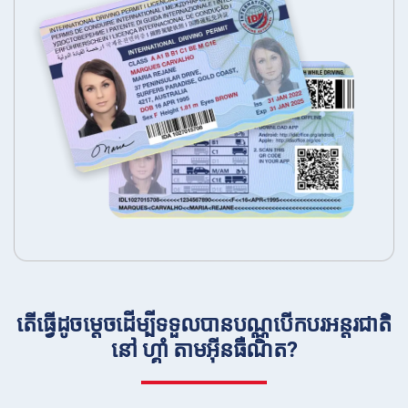
តើធ្វើដូចម្តេចដើម្បីទទួលបានបណ្ណបើកបរអន្ដរជាតិ
នៅ ហ្គាំ តាមអ៊ីនធឺណិត?