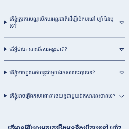
តើខ្ញុំត្រូវការបណ្ណបើកបរអន្ដរជាតិដើម្បីបើកបរនៅ ហ្គាំ ដែរឬ
ទេ?
តើអ្វីជាឯកសារបើកបរអន្ដរជាតិ?
តើខ្ញុំអាចជួលរថយន្តជាមួយឯកសារនេះបានទេ?
តើខ្ញុំអាចធ្វើឯកសារធានារថយន្តជាមួយឯកសារនេះបានទេ?
តើមានអ្វីដែលអ្នកត្រូវដឹងមុននឹងបើកបរនៅ ហ្គាំ?