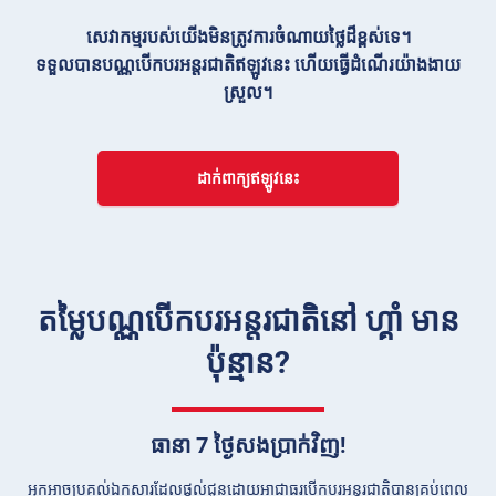
សេវាកម្មរបស់យើងមិនត្រូវការចំណាយថ្លៃដ៏ខ្ពស់ទេ។
ទទួលបានបណ្ណបើកបរអន្ដរជាតិឥឡូវនេះ ហើយធ្វើដំណើរយ៉ាងងាយ
ស្រួល។
ដាក់ពាក្យឥឡូវនេះ
តម្លៃបណ្ណបើកបរអន្ដរជាតិនៅ ហ្គាំ មាន
ប៉ុន្មាន?
ធានា 7 ថ្ងៃសងប្រាក់វិញ!
អ្នកអាចប្រគល់ឯកសារដែលផ្តល់ជូនដោយអាជ្ញាធរបើកបរអន្តរជាតិបានគ្រប់ពេល