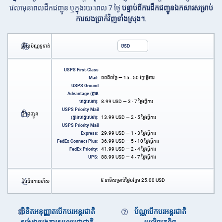
វេលាមុនពេលដឹកជញ្ជូន ឬក្នុងរយៈពេល 7 ថ្ងៃ
បន្ទាប់ពីការដឹកជញ្ជូនឯកសារសម្រាប់
ការសងប្រាក់វិញទាំងស្រុង។
.
រូបិយប័ណ្ណទូទាត់
USD
USPS First-Class
ឥតគិតថ្លៃ — 15 - 50 ថ្ងៃធ្វើការ
Mail:
USPS Ground
Advantage (គ្មាន
8.99
USD
— 3 - 7 ថ្ងៃធ្វើការ
ហត្ថលេខា):
USPS Priority Mail
ដឹកជញ្ជូន
13.99
USD
— 2 - 5 ថ្ងៃធ្វើការ
(គ្មានហត្ថលេខា):
USPS Priority Mail
29.99
USD
— 1 - 3 ថ្ងៃធ្វើការ
Express:
36.99
USD
— 5 - 10 ថ្ងៃធ្វើការ
FedEx Connect Plus:
41.99
USD
— 2 - 4 ថ្ងៃធ្វើការ
FedEx Priority:
88.99
USD
— 4 - 7 ថ្ងៃធ្វើការ
UPS:
៥ នាទីសម្រាប់ថ្លៃបន្ថែម
25.00
USD
ដំណើរការរហ័ស
លិខិតអនុញ្ញាតបើកបរអន្តរជាតិ
ប័ណ្ណបើកបរអន្តរជាតិ