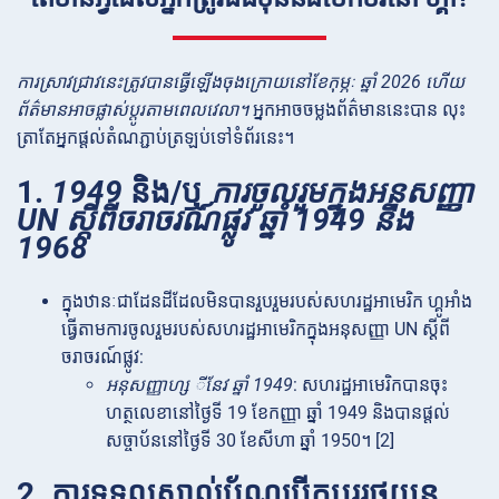
ការស្រាវជ្រាវនេះត្រូវបានធ្វើឡើងចុងក្រោយនៅខែកុម្ភៈ ឆ្នាំ 2026 ហើយ
ព័ត៌មានអាចផ្លាស់ប្តូរតាមពេលវេលា។
អ្នកអាចចម្លងព័ត៌មាននេះបាន លុះ
ត្រាតែអ្នកផ្តល់តំណភ្ជាប់ត្រឡប់ទៅទំព័រនេះ។
1.
1949
និង/ឬ
ការចូលរួមក្នុងអនុសញ្ញា
UN ស្ដីពីចរាចរណ៍ផ្លូវ ឆ្នាំ 1949 និង
1968
ក្នុងឋានៈជាដែនដីដែលមិនបានរួបរួមរបស់សហរដ្ឋអាមេរិក ហ្គូអាំង
ធ្វើតាមការចូលរួមរបស់សហរដ្ឋអាមេរិកក្នុងអនុសញ្ញា UN ស្ដីពី
ចរាចរណ៍ផ្លូវ:
អនុសញ្ញាហ្ស឵ ីនែវ ឆ្នាំ 1949
: សហរដ្ឋអាមេរិកបានចុះ
ហត្ថលេខានៅថ្ងៃទី 19 ខែកញ្ញា ឆ្នាំ 1949 និងបានផ្តល់
សច្ចាប័ននៅថ្ងៃទី 30 ខែសីហា ឆ្នាំ 1950។ [2]
2. ការទទួលស្គាល់ប័ណ្ណបើកបររថយន្ត