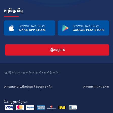
កម្មវិធីទូរស័ព្ទ
ធ្វើការទូទាត់
រក្សាសិទ្ធិ © 2026 អាជ្ញាធរបើកបរអន្តរជាតិ។ រក្សាសិទ្ធិគ្រប់យ៉ាង
គោលនយោបាយដឹកជញ្ជូន និងបញ្ជូនមកវិញ
គោលការណ៍ឯកជនភាព
វិធីសាស្រ្តទូទាត់ប្រាក់៖