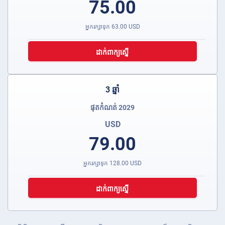
75.00
អ្នករក្សាទុក
63.00
USD
ដាក់ពាក្យស្នើ
3 ឆ្នាំ
ផុតកំណត់ 2029
USD
79.00
អ្នករក្សាទុក
128.00
USD
ដាក់ពាក្យស្នើ