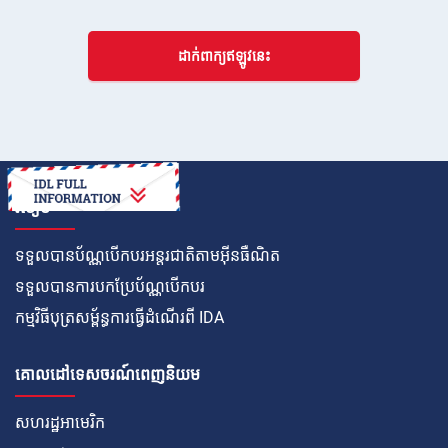
ដាក់ពាក្យឥឡូវនេះ
របៀប
ទទួលបានប័ណ្ណបើកបរអន្តរជាតិតាមអ៊ីនធឺណិត
ទទួលបានការបកប្រែប័ណ្ណបើកបរ
កម្មវិធីបុត្រសម្ព័ន្ធការធ្វើដំណើរពី IDA
គោលដៅទេសចរណ៍ពេញនិយម
សហរដ្ឋអាមេរិក