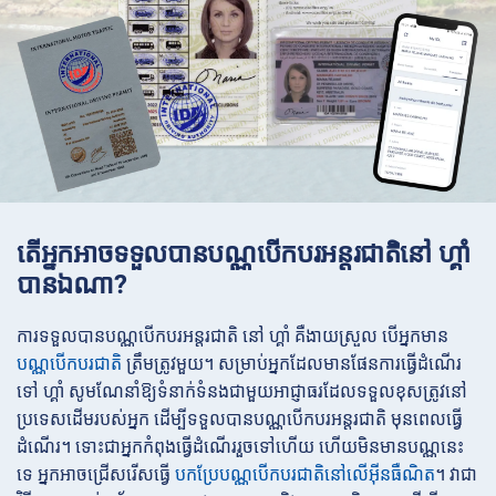
តើអ្នកអាចទទួលបានបណ្ណបើកបរអន្ដរជាតិនៅ ហ្គាំ
បានឯណា?
ការទទួលបានបណ្ណបើកបរអន្ដរជាតិ នៅ ហ្គាំ គឺងាយស្រួល បើអ្នកមាន
បណ្ណបើកបរជាតិ
ត្រឹមត្រូវមួយ។ សម្រាប់អ្នកដែលមានផែនការធ្វើដំណើរ
ទៅ ហ្គាំ សូមណែនាំឱ្យទំនាក់ទំនងជាមួយអាជ្ញាធរដែលទទួលខុសត្រូវនៅ
ប្រទេសដើមរបស់អ្នក ដើម្បីទទួលបានបណ្ណបើកបរអន្ដរជាតិ មុនពេលធ្វើ
ដំណើរ។ ទោះជាអ្នកកំពុងធ្វើដំណើររួចទៅហើយ ហើយមិនមានបណ្ណនេះ
ទេ អ្នកអាចជ្រើសរើសធ្វើ
បកប្រែបណ្ណបើកបរជាតិនៅលើអ៊ីនធឺណិត
។ វាជា