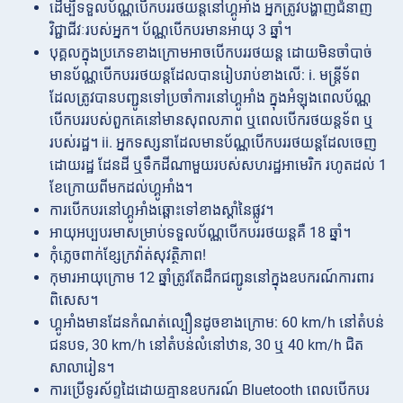
ដើម្បីទទួលប័ណ្ណបើកបររថយន្តនៅហ្គូអាំង អ្នកត្រូវបង្ហាញជំនាញ
វិជ្ជាជីវៈរបស់អ្នក។ ប័ណ្ណបើកបរមានអាយុ 3 ឆ្នាំ។
បុគ្គលក្នុងប្រភេទខាងក្រោមអាចបើកបររថយន្ត ដោយមិនចាំបាច់
មានប័ណ្ណបើកបររថយន្តដែលបានរៀបរាប់ខាងលើ: i. មន្ត្រីទ័ព
ដែលត្រូវបានបញ្ជូនទៅប្រចាំការនៅហ្គូអាំង ក្នុងអំឡុងពេលប័ណ្ណ
បើកបររបស់ពួកគេនៅមានសុពលភាព ឬពេលបើករថយន្តទ័ព ឬ
របស់រដ្ឋ។ ii. អ្នកទស្សនាដែលមានប័ណ្ណបើកបររថយន្តដែលចេញ
ដោយរដ្ឋ ដែនដី ឬទឹកដីណាមួយរបស់សហរដ្ឋអាមេរិក រហូតដល់ 1
ខែក្រោយពីមកដល់ហ្គូអាំង។
ការបើកបរនៅហ្គូអាំងឆ្ពោះទៅខាងស្ដាំនៃផ្លូវ។
អាយុអប្បបរមាសម្រាប់ទទួលប័ណ្ណបើកបររថយន្តគឺ 18 ឆ្នាំ។
កុំភ្លេចពាក់ខ្សែក្រវ៉ាត់សុវត្ថិភាព!
កុមារអាយុក្រោម 12 ឆ្នាំត្រូវតែដឹកជញ្ជូននៅក្នុងឧបករណ៍ការពារ
ពិសេស។
ហ្គូអាំងមានដែនកំណត់ល្បឿនដូចខាងក្រោម: 60 km/h នៅតំបន់
ជនបទ, 30 km/h នៅតំបន់លំនៅឋាន, 30 ឬ 40 km/h ជិត
សាលារៀន។
ការប្រើទូរស័ព្ទដៃដោយគ្មានឧបករណ៍ Bluetooth ពេលបើកបរ