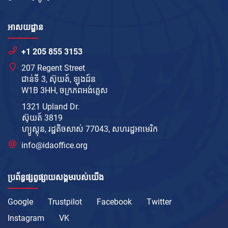
អាសយដ្ឋាន
+1 205 855 3153
207 Regent Street
ជាន់ទី 3, ស៊ុយត៍, ឡុងដ៍ន
W1B 3HH, ចក្រភព​អង់គ្លេស
1321 Upland Dr.
ស៊ុយត៍ 3819
ហ្យូស្តុន, រដ្ឋតិចសាស់ 77043, សហរដ្ឋ​អាមេរិក
info@idaoffice.org
ប្រព័ន្ធផ្សព្វផ្សាយសង្គមរបស់យើង
Google
Trustpilot
Facebook
Twitter
Instagram
VK