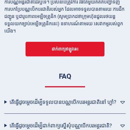
ការបណ្ណអន្ដរជាតិដែរឬទេ។ ប្រសិនបើត្រូវការ វិធីតែមួយគត់គឺបញ្ជាទិញ
ការបកប្រែបណ្ណបើកបរជាតិរបស់អ្នក ដែលអាចទទួលបានតាមរយៈការដឹក
ជញ្ជូន ឬជារូបភាពអេឡិចត្រូនិក (សូមប្រាកដថាក្រុមហ៊ុនជួលរថយន្ត
ទទួលយកច្បាប់អេឡិចត្រូនិកនេះ) ឧទាហរណ៍តាមរយៈសេវាកម្មរបស់ពួក
យើង។
ដាក់ពាក្យឥឡូវនេះ
FAQ
តើធ្វើដូចម្តេចដើម្បីទទួលបានបណ្ណបើកបរអន្ដរជាតិនៅ ហ្គាំ?
តើធ្វើដូចម្តេចដើម្បីដាក់ពាក្យស្នើសុំបណ្ណបើកបរអន្ដរជាតិ?