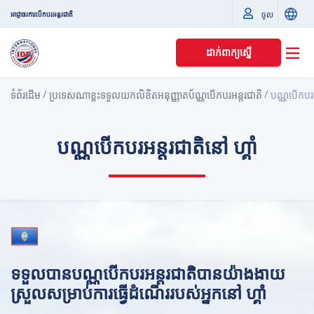
ចូល
អាជ្ញាធរការបើកបរអន្តរជាតិ
ដាក់ពាក្យស្នើ
/
/
ទំព័រដើម
ប្រទេសណាខ្លះទទួលយកលិខិតអនុញ្ញាតប័ណ្ណបើកបរអន្តរជាតិ
បណ្ណបើកបរអន
បណ្ណបើកបរអន្ដរជាតិ​នៅ ហ្គាំ
ទទួលបានបណ្ណបើកបរអន្ដរជាតិបានយ៉ាងងាយ
ស្រួលសម្រាប់ការធ្វើដំណើររបស់អ្នកនៅ ហ្គាំ