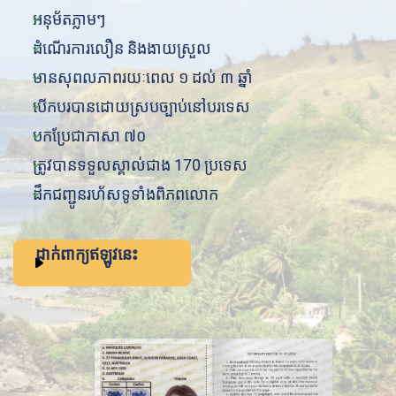
អនុម័តភ្លាមៗ
ដំណើរការលឿន និងងាយស្រួល
មានសុពលភាពរយៈពេល ១ ដល់ ៣ ឆ្នាំ
បើកបរបានដោយស្របច្បាប់នៅបរទេស
បកប្រែជាភាសា ៧០
ត្រូវបានទទួលស្គាល់ជាង 170 ប្រទេស
ដឹកជញ្ជូនរហ័សទូទាំងពិភពលោក
ដាក់ពាក្យឥឡូវនេះ