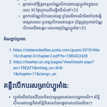
អ្នករស់នៅថ្មីត្រូវទទួលប័ណ្ណបើកបររថយន្តហ្គូអាំងក្នុងរយៈ
ពេល 30 ថ្ងៃក្រោយពីបង្កើតទីលំនៅ។ [1]
អ្នកកាន់ប័ណ្ណបើកបររបស់រដ្ឋ ឬដែនដីអាមេរិកមិនចាំបាច់ធ្វើ
តេស្តសរសេរ ឬតេស្តបើកបររថយន្តទេ ប៉ុន្តែត្រូវប្រគល់ប័ណ្ណ
បើកបរដើមសង្ខប ពេលចេញប័ណ្ណហ្គូអាំង។ [1]
តំណភ្ជាប់ប្រភព:
https://statecodesfiles.justia.com/guam/2019/title-
16/chapter-3/chapter-3.pdf?ts=1580422428
https://treaties.un.org/pages/ViewDetails.aspx?
src=TREATY&mtdsg_no=XI-B-
1&chapter=11&clang=_en
គន្លឹះបើកបរសម្រាប់ហ្គូអាំង:
ហ្គូអាំងគឺជាដែនដីដែលមិនបានរួបរួមរបស់សហរដ្ឋអាមេរិក។ សិទ្ធិ
បើកបររថយន្តគឺជាសិទ្ធិពិសេសដែលផ្តល់ដោយដែនដីនេះ។