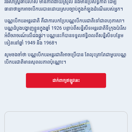
វិធីសាស្រ្តឆាប់រហ័ស មានភាពងាយស្រួល និងមានប្រសិទ្ធភាព ដើម្បី
ធានាថាអ្នកអាចបើកបរបានដោយស្របច្បាប់ក្នុងកំឡុងដំណើររបស់អ្នក។
បណ្ណបើកបរអន្ដរជាតិ គឺជាការបកប្រែបណ្ណបើកបរជាតិទៅជាពហុភាសា។
បណ្ណដំបូងបង្ហាញខ្លួនក្នុងឆ្នាំ 1926 បន្ទាប់ពីសន្និសីទអន្ដរជាតិទីក្រុងប៉ារីស
អំពីចរាចរណ៍លើដងផ្លូវ។ បណ្ណនេះក៏បានទទួលឥទ្ធិពលពីសន្និសីទបន្ថែម
ទៀតនៅឆ្នាំ 1949 និង 1968។
សូមចងចាំថា បណ្ណបើកបរអន្ដរជាតិអាចប្រើបាន តែលុះត្រាតែជាមួយបណ្ណ
បើកបរជាតិមានសុពលភាពប៉ុណ្ណោះ។
ដាក់ពាក្យឥឡូវនេះ