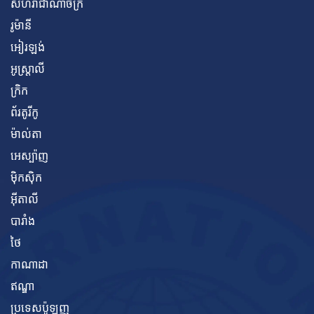
សហរាជាណាចក្រ
រូម៉ានី
អៀរឡង់
អូស្ត្រាលី
ក្រិក
ព័រតូរីកូ
ម៉ាល់តា
អេស្ប៉ាញ
ម៉ិកស៊ិក
អ៊ីតាលី
បារាំង
ថៃ
កាណាដា
ឥណ្ឌា
ប្រទេសប៉ូឡូញ