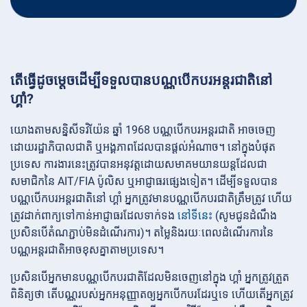
តើធ្វើដូចម្តេចដើម្បីទទួលបានបណ្ណបើកបរអន្ដរជាតិនៅ
ហ្គាំ?
យោងតាមសន្និសីទវិយ៉ែន ឆ្នាំ 1968 បណ្ណបើកបរអន្ដរជាតិ អាចចេញ
ដោយរដ្ឋាភិបាលជាតិ ឬអង្គភាពដែលបានផ្តល់អំណាច។ នៅក្នុងបំផុត
ប្រទេស ការងារនេះត្រូវបានអនុវត្តដោយសមាគមយានយន្តដែលជា
សមាជិកនៃ AIT/FIA ប៉ូលិស ឬអាជ្ញាធរផ្សេងទៀត។ ដើម្បីទទួលបាន
បណ្ណបើកបរអន្ដរជាតិនៅ ហ្គាំ អ្នកត្រូវមានបណ្ណបើកបរជាតិត្រឹមត្រូវ ហើយ
ត្រូវដាក់ពាក្យទៅកាន់អាជ្ញាធរដែលទាក់ទង
នៅទីនេះ
(សូមជូនដំណឹង
ប្រសិនបើតំណភ្ជាប់មិនដំណើរការ)។ តម្លៃនិងរយៈពេលដំណើរការនៃ
បណ្ណអន្ដរជាតិអាចខុសគ្នាតាមប្រទេស។
ប្រសិនបើអ្នកមានបណ្ណបើកបរជាតិដែលមិនចេញនៅក្នុង ហ្គាំ អ្នកត្រូវត្រួត
ពិនិត្យថា តើបណ្ណរបស់អ្នកអនុញ្ញាតឲ្យអ្នកបើកបរដែរឬទេ ហើយតើអ្នកត្រូវ