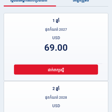
ស្តង់ដារអង្គការសហប្រជាជាតិ
អេឡិចត្រូនិច
1 ឆ្នាំ
ផុតកំណត់ 2027
USD
69.00
ដាក់ពាក្យស្នើ
2 ឆ្នាំ
ផុតកំណត់ 2028
USD