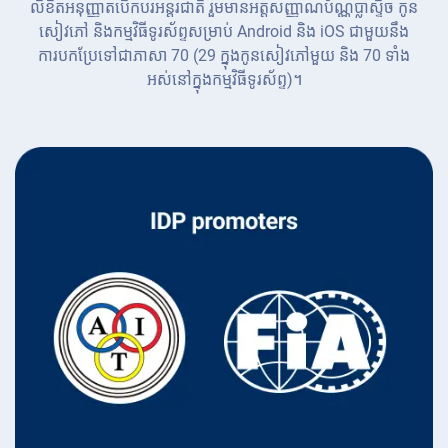
លិខិតអនុញ្ញាតបើកបរអន្តរជាតិ រួមមានអត្តសញ្ញាណប័ណ្ណប្លាស្ទិច កូន
សៀវភៅ និងកម្មវិធីទូរស័ព្ទសម្រាប់ Android និង iOS ជាមួយនឹង
ការបកប្រែទៅជាភាសា 70 (29 ក្នុងកូនសៀវភៅមួយ និង 70 ទាំង
អស់នៅក្នុងកម្មវិធីទូរស័ព្ទ)។