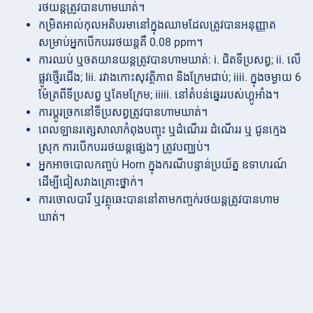
រថយន្តត្រូវបានហាមឃាត់។
កម្រិតអាល់កុលអតិបរមានៅក្នុងឈាមដែលត្រូវបានអនុញ្ញាត
សម្រាប់អ្នកបើកបររថយន្តគឺ 0.08 ppm។
ការឈប់ ឬចតយានយន្តត្រូវបានហាមឃាត់: i. ជិតទីប្រសព្វ; ii. លើ
ផ្លូវថ្មើរជើង; Iii. រវាងកោះសុវត្ថិភាព និងក្រែមជាប់; iiii. ក្នុងចម្ងាយ 6
ម៉ែត្រពីទីប្រសព្វ ឬគែមក្រែម; iiiii. នៅតំបន់ឆ្នេររបស់ហ្គូអាំង។
ការប្តូរច្រកនៅទីប្រសព្វត្រូវបានហាមឃាត់។
ពេលឡានរតេ្សសាលាកំពុងបញ្ចុះ ឬដំណើររ ដំណើររ ឬ ជូនក្មេង
ស្រុក ការបើកបររថយន្តផ្សេងៗ ត្រូវបញ្ឈប់។
អ្នកអាចបោលកញ្ចប់ Horn ក្នុងករណីបន្ទាន់ប្រយ័ត្ន ឧទាហរណ៍
ដើម្បីជៀសវាងគ្រោះថ្នាក់។
ការចោលបារី ឬវត្ថុឆេះបាននៅតាមកញ្ចក់រថយន្តត្រូវបានហាម
ឃាត់។