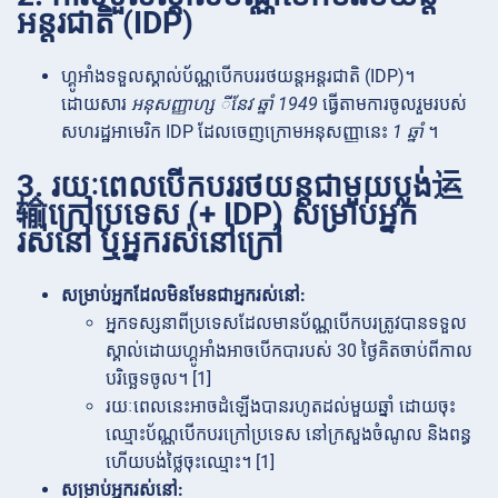
អន្តរជាតិ (IDP)
ហ្គូអាំងទទួលស្គាល់ប័ណ្ណបើកបររថយន្តអន្តរជាតិ (IDP)។
ដោយសារ
អនុសញ្ញាហ្ស ីនែវ ឆ្នាំ 1949
ធ្វើតាមការចូលរួមរបស់
សហរដ្ឋអាមេរិក IDP ដែលចេញក្រោមអនុសញ្ញានេះ
1 ឆ្នាំ
។
3. រយៈពេលបើកបររថយន្តជាមួយប្លង់运
输ក្រៅប្រទេស (+ IDP) សម្រាប់អ្នក
រស់នៅ ឬអ្នករស់នៅក្រៅ
សម្រាប់អ្នកដែលមិនមែនជាអ្នករស់នៅ:
អ្នកទស្សនាពីប្រទេសដែលមានប័ណ្ណបើកបរត្រូវបានទទួល
ស្គាល់ដោយហ្គូអាំងអាចបើកបារបស់ 30 ថ្ងៃគិតចាប់ពីកាល
បរិច្ឆេទចូល។ [1]
រយៈពេលនេះអាចដំឡើងបានរហូតដល់មួយឆ្នាំ ដោយចុះ
ឈ្មោះប័ណ្ណបើកបរក្រៅប្រទេស នៅក្រសួងចំណូល និងពន្ធ
ហើយបង់ថ្លៃចុះឈ្មោះ។ [1]
សម្រាប់អ្នករស់នៅ: