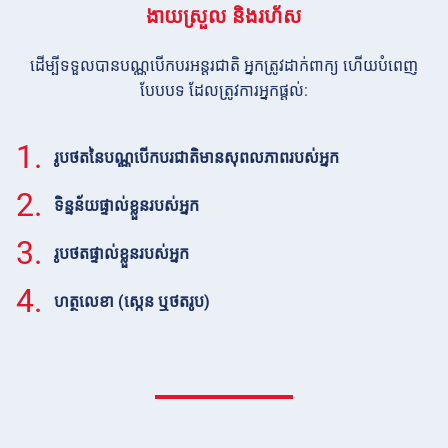
ងាយស្រួល និងរហ័ស
ដើម្បីទទួលបានបណ្ណបើកបរអន្ដរជាតិ អ្នកត្រូវដាក់ពាក្យ ហើយបំពេញ
បែបបទ ដែលត្រូវការអ្នកផ្ដល់:
1.
រូបថតនៃបណ្ណបើកបរជាតិមានសុពលភាពរបស់អ្នក
2.
ទិន្នន័យផ្ទាល់ខ្លួនរបស់អ្នក
3.
រូបថតផ្ទាល់ខ្លួនរបស់អ្នក
4.
ហត្ថលេខា (ស្កេន ឬថតរូប)