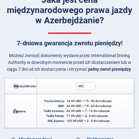
międzynarodowego prawa jazdy
w Azerbejdżanie?
7-dniowa gwarancja zwrotu pieniędzy!
Możesz zwrócić dokumenty wydane przez International Driving
Authority w dowolnym momencie przed ich dostarczeniem lub w
ciągu 7 dni od ich dostarczenia i otrzymać
pełny zwrot pieniędzy
.
Waluta płatności
USD
14.99
USD
— 15 - 50 dni robocze
Poczta lotnicza:
34.99
USD
— 15 - 30 dni robocze
EMS:
43.99
USD
— 7 - 12 dni robocze
Dostawa
FedEx Economy:
77.99
USD
— 4 - 6 dni robocze
FedEx Priority:
105.99
USD
— 2 - 5 dni robocze
DHL Express: