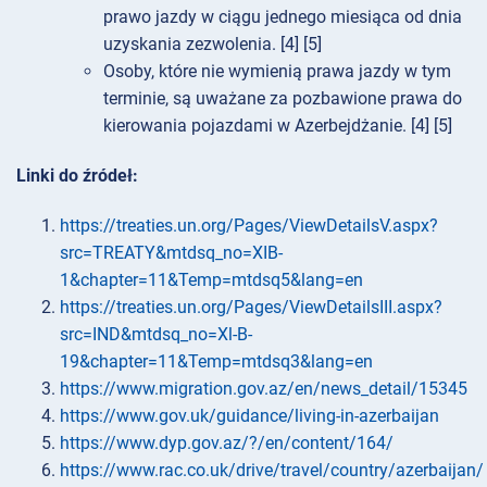
prawo jazdy w ciągu jednego miesiąca od dnia
uzyskania zezwolenia. [4] [5]
Osoby, które nie wymienią prawa jazdy w tym
terminie, są uważane za pozbawione prawa do
kierowania pojazdami w Azerbejdżanie. [4] [5]
Linki do źródeł:
https://treaties.un.org/Pages/ViewDetailsV.aspx?
src=TREATY&mtdsq_no=XIB-
1&chapter=11&Temp=mtdsq5&lang=en
https://treaties.un.org/Pages/ViewDetailsIII.aspx?
src=IND&mtdsq_no=Xl-B-
19&chapter=11&Temp=mtdsq3&lang=en
https://www.migration.gov.az/en/news_detail/15345
https://www.gov.uk/guidance/living-in-azerbaijan
https://www.dyp.gov.az/?/en/content/164/
https://www.rac.co.uk/drive/travel/country/azerbaijan/