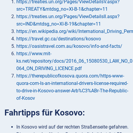
https://treaties.un.org/Pages/ViewDetailsV.aspx?
src=TREATY&mtdsg_no=XI-B-1&chapter=11
https://treaties.un.org/Pages/ViewDetailsII.aspx?
src=IND&mtdsg_no=XI-B-19&chapter=11
https://en.wikipedia.org/wiki/International_Driving_Per
https://travel.gc.ca/destinations/kosovo
https://oasistravel.com.au/kosovo/info-and-facts/
https://www.mit-
ks.net/repository/docs/2016_06_15080530_LAW_NO_0
064_ON_DRIVING_LICENCE.pdf
https://therepublicofkosova.quora.com/https-www-
quora-com-Is-an-international-drivers-license-required-
to-drive-in-Kosovo-answer-Arb%C3%ABr-The-Republic-
of-Kosov
Fahrtipps für Kosovo:
In Kosovo wird auf der rechten Straßenseite gefahren.