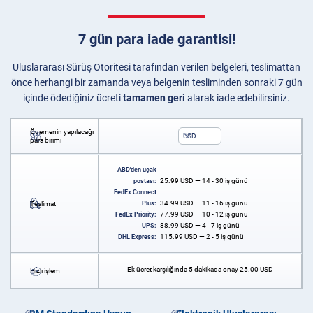
7 gün para iade garantisi!
Uluslararası Sürüş Otoritesi tarafından verilen belgeleri, teslimattan
önce herhangi bir zamanda veya belgenin tesliminden sonraki 7 gün
içinde ödediğiniz ücreti
tamamen geri
alarak iade edebilirsiniz.
Ödemenin yapılacağı
USD
para birimi
ABD'den uçak
25.99
USD
— 14 - 30 iş günü
postası:
FedEx Connect
34.99
USD
— 11 - 16 iş günü
Teslimat
Plus:
77.99
USD
— 10 - 12 iş günü
FedEx Priority:
88.99
USD
— 4 - 7 iş günü
UPS:
115.99
USD
— 2 - 5 iş günü
DHL Express:
Ek ücret karşılığında 5 dakikada onay
25.00
USD
Hızlı işlem