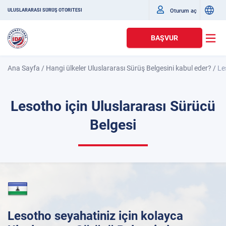
Oturum aç
ULUSLARARASI SÜRÜŞ OTORITESI
BAŞVUR
Ana Sayfa
/
Hangi ülkeler Uluslararası Sürüş Belgesini kabul eder?
/
Le
Lesotho için Uluslararası Sürücü
Belgesi
Lesotho seyahatiniz için kolayca