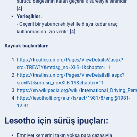
sürücü belgesinin kalan geçerlilik süresiyle sınırlıdır.
[4]
Yerleşikler:
- Geçerli bir yabancı ehliyet ile
6 aya
kadar araç
kullanmasına izin verilir. [4]
Kaynak bağlantıları:
https://treaties.un.org/Pages/ViewDetailsV.aspx?
src=TREATY&mtdsg_no=XI-B-1&chapter=11
https://treaties.un.org/Pages/ViewDetailsIII.aspx?
src=IND&mtdsg_no=XI-B-19&chapter=11
https://en.wikipedia.org/wiki/International_Driving_Per
https://lesotholii.org/akn/ls/act/1981/8/eng@1981-
12-31
Lesotho için sürüş ipuçları:
Emniyet kemerini takın yoksa para cezasıyla