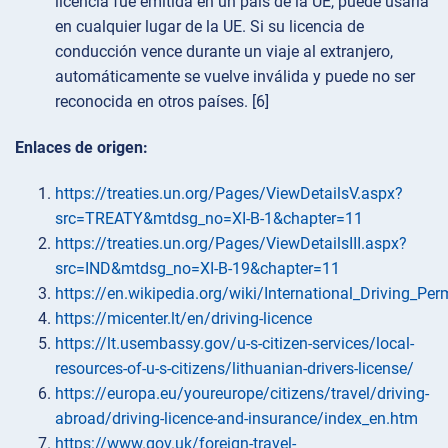
licencia fue emitida en un país de la UE, puede usarla
en cualquier lugar de la UE. Si su licencia de
conducción vence durante un viaje al extranjero,
automáticamente se vuelve inválida y puede no ser
reconocida en otros países. [6]
Enlaces de origen:
https://treaties.un.org/Pages/ViewDetailsV.aspx?
src=TREATY&mtdsg_no=XI-B-1&chapter=11
https://treaties.un.org/Pages/ViewDetailsIII.aspx?
src=IND&mtdsg_no=XI-B-19&chapter=11
https://en.wikipedia.org/wiki/International_Driving_Per
https://micenter.lt/en/driving-licence
https://lt.usembassy.gov/u-s-citizen-services/local-
resources-of-u-s-citizens/lithuanian-drivers-license/
https://europa.eu/youreurope/citizens/travel/driving-
abroad/driving-licence-and-insurance/index_en.htm
https://www.gov.uk/foreign-travel-