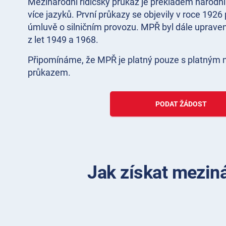
Mezinárodní řidičský průkaz je překladem národní
více jazyků. První průkazy se objevily v roce 192
úmluvě o silničním provozu. MPŘ byl dále uprav
z let 1949 a 1968.
Připomínáme, že MPŘ je platný pouze s platným 
průkazem.
PODAT ŽÁDOST
Jak získat mezin