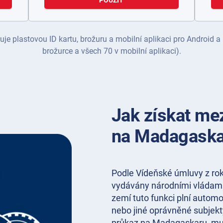
POUŽÍT
je plastovou ID kartu, brožuru a mobilní aplikaci pro Android a
brožurce a všech 70 v mobilní aplikaci).
Jak získat mez
na Madagaska
Podle Vídeňské úmluvy z ro
vydávány národními vládami
zemí tuto funkci plní automo
nebo jiné oprávněné subjekt
průkaz na Madagaskaru, musí