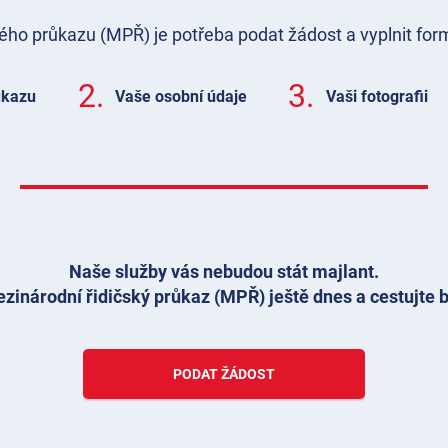
kého průkazu (MPŘ) je potřeba podat žádost a vyplnit for
2.
3.
ůkazu
Vaše osobní údaje
Vaši fotografii
Naše služby vás nebudou stát majlant.
zinárodní řidičský průkaz (MPŘ) ještě dnes a cestujte b
PODAT ŽÁDOST