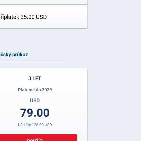
příplatek
25.00
USD
ičský průkaz
3 LET
Platnost do 2029
USD
79.00
Ušetříte
128.00
USD