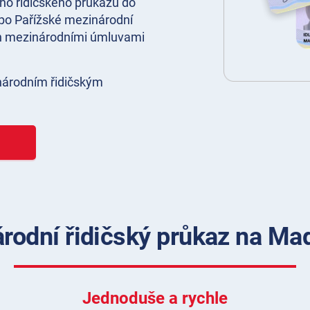
ho řidičského průkazu do
6 po Pařížské mezinárodní
en mezinárodními úmluvami
národním řidičským
árodní řidičský průkaz na Ma
Jednoduše a rychle