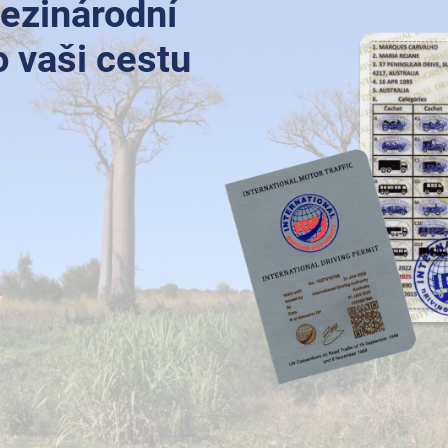
ezinárodní
o vaši cestu