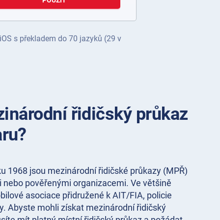
POUŽÍT
 iOS s překladem do 70 jazyků (29 v
inárodní řidičský průkaz
ru?
ku 1968 jsou mezinárodní řidičské průkazy (MPŘ)
 nebo pověřenými organizacemi. Ve většině
bilové asociace přidružené k AIT/FIA, policie
y. Abyste mohli získat mezinárodní řidičský
te mít platný místní řidičský průkaz a požádat