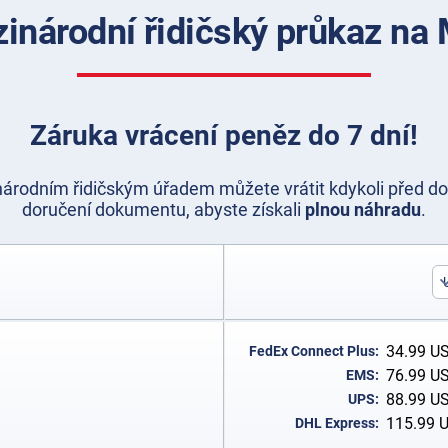
ezinárodní řidičský průkaz n
Záruka vrácení peněz do 7 dní!
rodním řidičským úřadem můžete vrátit kdykoli před do
doručení dokumentu, abyste získali
plnou náhradu
.
34.99
U
FedEx Connect Plus:
76.99
U
EMS:
88.99
U
UPS:
115.99
DHL Express: