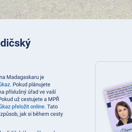
idičský
 na Madagaskaru je
růkaz
. Pokud plánujete
a příslušný úřad ve vaší
 Pokud už cestujete a MPŘ
ůkaz přeložit online
. Tato
í způsob, jak si během cesty