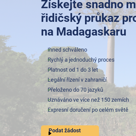
Získejte snadno m
řidičský průkaz pr
na Madagaskaru
Ihned schváleno
Rychlý a jednoduchý proces
Platnost od 1 do 3 let
Legální řízení v zahraničí
Přeloženo do 70 jazyků
Uznáváno ve více než 150 zemích
Expresní doručení po celém světě
Podat žádost