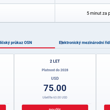
5 minut za 
dičský průkaz OSN
Elektronický mezinárodní řid
2 LET
Platnost do 2028
USD
75.00
Ušetříte
63.00
USD