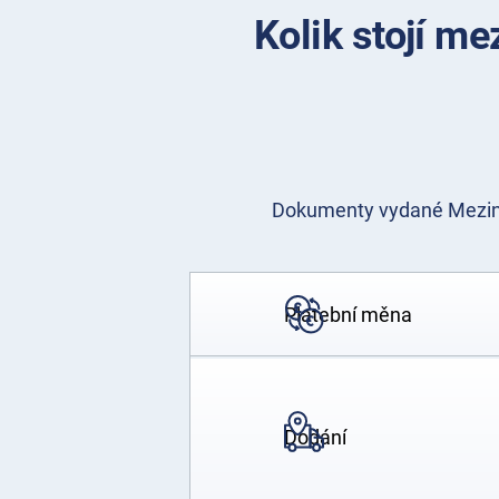
Kolik stojí m
Dokumenty vydané Meziná
Platební měna
Dodání